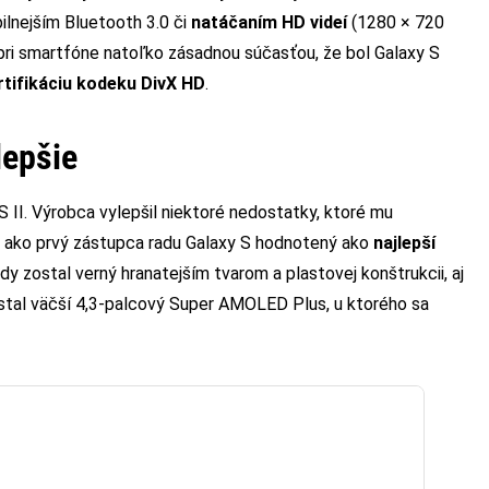
lnejším Bluetooth 3.0 či
natáčaním HD videí
(1280 × 720
 pri smartfóne natoľko zásadnou súčasťou, že bol Galaxy S
rtifikáciu kodeku DivX HD
.
lepšie
S II. Výrobca vylepšil niektoré nedostatky, ktoré mu
ón ako prvý zástupca radu Galaxy S hodnotený ako
najlepší
 zostal verný hranatejším tvarom a plastovej konštrukcii, aj
stal väčší 4,3-palcový Super AMOLED Plus, u ktorého sa