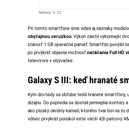
Galaxy S II
Pri tomto smartfóne sme videli aj náznaky modelo
obyčajnou ceruzkou
. Výkon zaistil výkonnejší dv
starosť 1 GB operačná pamäť. Smartfón povýšil nat
po prvýkrát objavila možnosť
natáčania Full HD v
televízore v obývačke.
Galaxy S III:
keď hranaté sm
Kým dovtedy sa obľube tešili hranaté smartfóny, 
dizajnu. Do popredia sa dostali jemnejšie kontúry a
ako ploský okrúhly kameň, ktorého tvar bol na tú 
vôbec prvýkrát ponúkol ešte väčší 4,8-palcový 