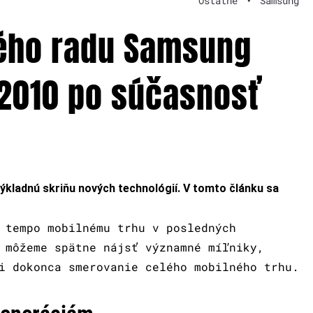
Ostatné
•
Samsung
ého radu Samsung
 2010 po súčasnosť
ladnú skriňu nových technológií. V tomto článku sa
 tempo mobilnému trhu v posledných
 môžeme spätne nájsť významné míľniky,
i dokonca smerovanie celého mobilného trhu.