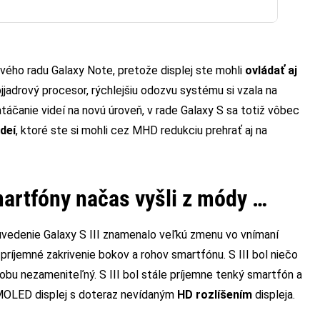
vého radu Galaxy Note, pretože displej ste mohli
ovládať aj
ojjadrový procesor, rýchlejšiu odozvu systému si vzala na
áčanie videí na novú úroveň, v rade Galaxy S sa totiž vôbec
ideí
, ktoré ste si mohli cez MHD redukciu prehrať aj na
artfóny načas vyšli z módy …
uvedenie Galaxy S III znamenalo veľkú zmenu vo vnímaní
 príjemné zakrivenie bokov a rohov smartfónu. S III bol niečo
dobu nezameniteľný. S III bol stále príjemne tenký smartfón a
AMOLED displej s doteraz nevídaným
HD rozlíšením
displeja.