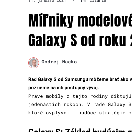
11. januára 2021
•
14m čítanie
Míľniky modelov
Galaxy S od roku
Ondrej Macko
Rad Galaxy S od Samsungu môžeme brať ako výk
pozrieme na ich postupný vývoj.
Práve mobily z tejto rodiny diktujú
jedenástich rokoch. V rade Galaxy S
ktoré ovplyvnili budúce stratégie č