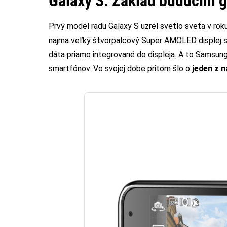
Galaxy S:
Základ budúcim 
Prvý model radu Galaxy S uzrel svetlo sveta v rok
najmä veľký štvorpalcový Super AMOLED displej so
dáta priamo integrované do displeja. A to Samsun
smartfónov. Vo svojej dobe pritom šlo o
jeden z 