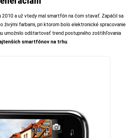
generáciám
u 2010 a už vtedy mal smartfón na čom stavať. Zapáčil sa
 živými farbami, pri ktorom bolo elektronické spracovanie
gu umožnilo odštartovať trend postupného zoštíhľovania
najtenších smartfónov na trhu
.