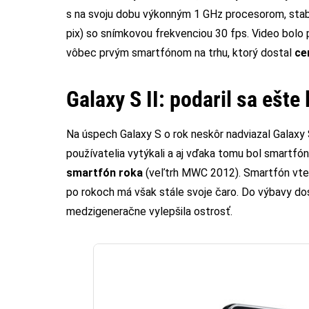
s na svoju dobu výkonným 1 GHz procesorom, stabi
pix) so snímkovou frekvenciou 30 fps. Video bolo
vôbec prvým smartfónom na trhu, ktorý dostal
ce
Galaxy S II:
podaril sa ešte 
Na úspech Galaxy S o rok neskôr nadviazal Galaxy 
používatelia vytýkali a aj vďaka tomu bol smartf
smartfón roka
(veľtrh MWC 2012). Smartfón vtedy
po rokoch má však stále svoje čaro. Do výbavy do
medzigeneračne vylepšila ostrosť.