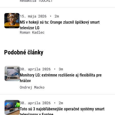
Redakcia TOUCHIT
15. mája 2026
•
2m
MS v hokeji sú tu: Orange zlacnil špičkový smart
televízor LG
Roman Kadlec
Podobné články
30. apríla 2026
•
3m
Monitory LG: extrémne rozlíšenie aj flexibilita pre
hráčov
Ondrej Macko
30. apríla 2026
•
2m
Toto sú 3 najobľúbenejšie operačné systémy smart
televízorov v Európe