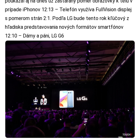
poukázal aj na dnes už zastaraný pomer obrazovky k telu v
prípade iPhonov 12:13 – Telefón využíva FullVision displej
s pomerom strán 2:1. Podľa LG bude tento rok kľúčový z
hľadiska predstavovania nových formátov smartfónov
12:10 – Dámy a páni, LG G6