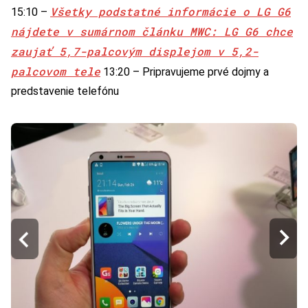
Všetky podstatné informácie o LG G6
15:10 –
nájdete v sumárnom článku MWC: LG G6 chce
zaujať 5,7-palcovým displejom v 5,2-
palcovom tele
13:20 – Pripravujeme prvé dojmy a
predstavenie telefónu