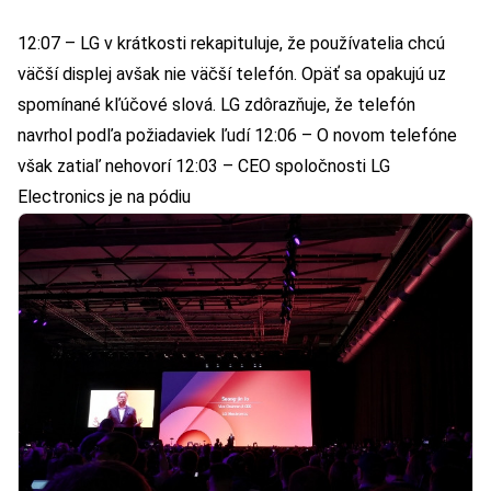
12:07 – LG v krátkosti rekapituluje, že používatelia chcú
väčší displej avšak nie väčší telefón. Opäť sa opakujú uz
spomínané kľúčové slová. LG zdôrazňuje, že telefón
navrhol podľa požiadaviek ľudí 12:06 – O novom telefóne
však zatiaľ nehovorí 12:03 – CEO spoločnosti LG
Electronics je na pódiu