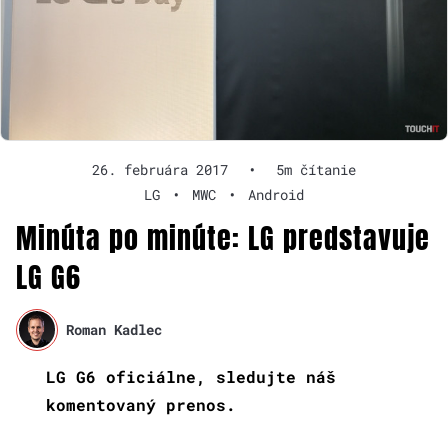
26. februára 2017
•
5m čítanie
LG
•
MWC
•
Android
Minúta po minúte: LG predstavuje
LG G6
Roman Kadlec
LG G6 oficiálne, sledujte náš
komentovaný prenos.