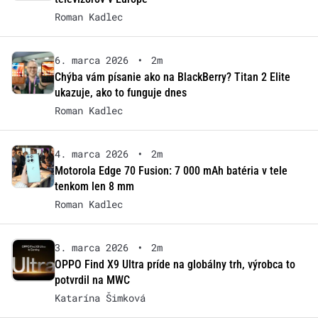
Roman Kadlec
6. marca 2026
•
2m
Chýba vám písanie ako na BlackBerry? Titan 2 Elite
ukazuje, ako to funguje dnes
Roman Kadlec
4. marca 2026
•
2m
Motorola Edge 70 Fusion: 7 000 mAh batéria v tele
tenkom len 8 mm
Roman Kadlec
3. marca 2026
•
2m
OPPO Find X9 Ultra príde na globálny trh, výrobca to
potvrdil na MWC
Katarína Šimková