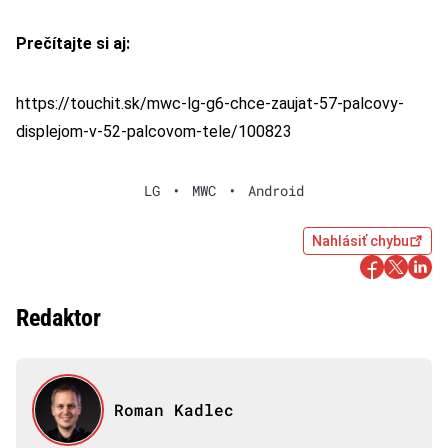
Prečítajte si aj:
https://touchit.sk/mwc-lg-g6-chce-zaujat-57-palcovy-
displejom-v-52-palcovom-tele/100823
LG
•
MWC
•
Android
Nahlásiť chybu
Redaktor
Roman Kadlec