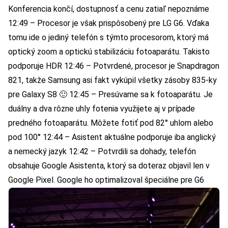
Konferencia končí, dostupnosť a cenu zatiaľ nepoznáme
12:49 – Procesor je však prispôsobený pre LG G6. Vďaka
tomu ide o jediný telefón s týmto procesorom, ktorý má
optický zoom a optickú stabilizáciu fotoaparátu. Takisto
podporuje HDR 12:46 – Potvrdené, procesor je Snapdragon
821, takže Samsung asi fakt vykúpil všetky zásoby 835-ky
pre Galaxy S8 🙂 12:45 – Presúvame sa k fotoaparátu. Je
duálny a dva rôzne uhly fotenia využijete aj v prípade
predného fotoaparátu. Môžete fotiť pod 82° uhlom alebo
pod 100° 12:44 – Asistent aktuálne podporuje iba anglický
a nemecký jazyk 12:42 – Potvrdili sa dohady, telefón
obsahuje Google Asistenta, ktorý sa doteraz objavil len v
Google Pixel. Google ho optimalizoval špeciálne pre G6