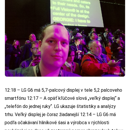
12:18 – LG G6 má 5,7-palcový displej v tele 5,2 palcoveho
smartfónu 12:17 – A opäť kľúčové slová „veľký displej“ a
„telefón do jednej ruky“. LG ukazuje štatistiky a analýzy
trhu. Veľký displej je čoraz žiadanejší 12:14 – LG G6 má
podľa očakávaní hliníkové śasi a výrobca v rýchlosti