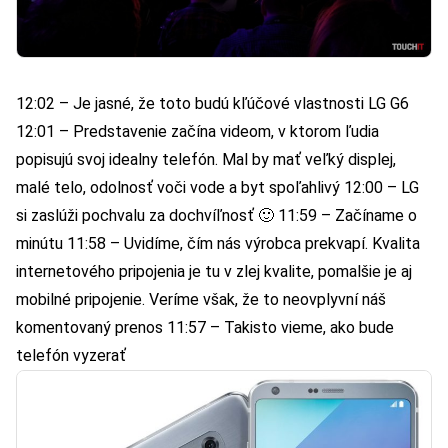
12:02 – Je jasné, že toto budú kľúčové vlastnosti LG G6
12:01 – Predstavenie začína videom, v ktorom ľudia
popisujú svoj idealny telefón. Mal by mať veľký displej,
malé telo, odolnosť voči vode a byt spoľahlivý 12:00 – LG
si zaslúži pochvalu za dochvíľnosť 🙂 11:59 – Začíname o
minútu 11:58 – Uvidíme, čím nás výrobca prekvapí. Kvalita
internetového pripojenia je tu v zlej kvalite, pomalšie je aj
mobilné pripojenie. Veríme však, že to neovplyvní náš
komentovaný prenos 11:57 – Takisto vieme, ako bude
telefón vyzerať