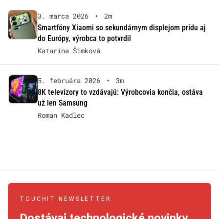
3. marca 2026
•
2m
Smartfóny Xiaomi so sekundárnym displejom prídu aj
do Európy, výrobca to potvrdil
Katarína Šimková
5. februára 2026
•
3m
8K televízory to vzdávajú: Výrobcovia končia, ostáva
už len Samsung
Roman Kadlec
TOUCHIT NEWSLETTER
Dostávaj technologické novinky