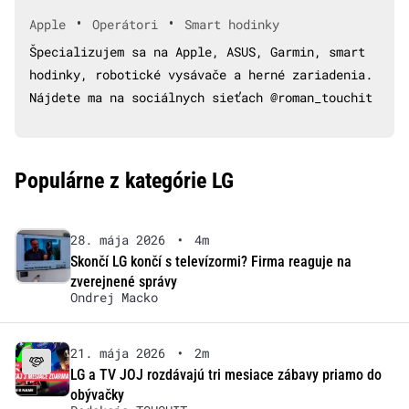
•
•
Apple
Operátori
Smart hodinky
Špecializujem sa na Apple, ASUS, Garmin, smart
hodinky, robotické vysávače a herné zariadenia.
Nájdete ma na sociálnych sieťach @roman_touchit
Populárne z kategórie LG
28. mája 2026
•
4m
Skončí LG končí s televízormi? Firma reaguje na
zverejnené správy
Ondrej Macko
21. mája 2026
•
2m
LG a TV JOJ rozdávajú tri mesiace zábavy priamo do
obývačky