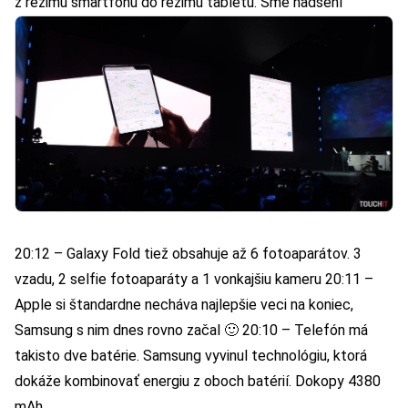
z režimu smartfónu do režimu tabletu. Sme nadšení
20:12 – Galaxy Fold tiež obsahuje až 6 fotoaparátov. 3
vzadu, 2 selfie fotoaparáty a 1 vonkajšiu kameru 20:11 –
Apple si štandardne necháva najlepšie veci na koniec,
Samsung s nim dnes rovno začal 🙂 20:10 – Telefón má
takisto dve batérie. Samsung vyvinul technológiu, ktorá
dokáže kombinovať energiu z oboch batérií. Dokopy 4380
mAh