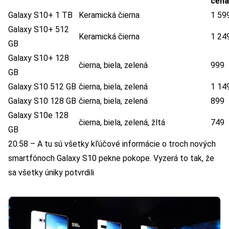
cena
Galaxy S10+ 1 TB
Keramická čierna
1 59
Galaxy S10+ 512
Keramická čierna
1 24
GB
Galaxy S10+ 128
čierna, biela, zelená
999
GB
Galaxy S10 512 GB
čierna, biela, zelená
1 14
Galaxy S10 128 GB
čierna, biela, zelená
899
Galaxy S10e 128
čierna, biela, zelená, žltá
749
GB
20:58 – A tu sú všetky kľúčové informácie o troch nových
smartfónoch Galaxy S10 pekne pokope. Vyzerá to tak, že
sa všetky úniky potvrdili