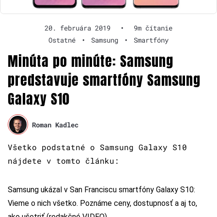
20. februára 2019
•
9m čítanie
Ostatné
•
Samsung
•
Smartfóny
Minúta po minúte: Samsung
predstavuje smartfóny Samsung
Galaxy S10
Roman Kadlec
Všetko podstatné o Samsung Galaxy S10
nájdete v tomto článku:
Samsung ukázal v San Franciscu smartfóny Galaxy S10:
Vieme o nich všetko. Poznáme ceny, dostupnosť a aj to,
ako ušetriť (redakčné VIDEO)