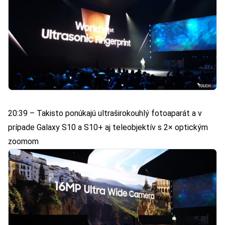
20:39 – Takisto ponúkajú ultraširokouhlý fotoaparát a v
prípade Galaxy S10 a S10+ aj teleobjektív s 2× optickým
zoomom