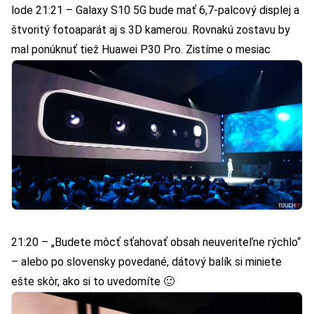
lode 21:21 – Galaxy S10 5G bude mať 6,7-palcový displej a
štvoritý fotoaparát aj s 3D kamerou. Rovnakú zostavu by
mal ponúknuť tiež Huawei P30 Pro. Zistíme o mesiac
21:20 – „Budete môcť sťahovať obsah neuveriteľne rýchlo“
– alebo po slovensky povedané, dátový balík si miniete
ešte skôr, ako si to uvedomíte 🙂