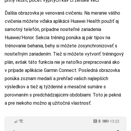
pitný režim, počet vypitých káv či ženské veci.
Ďalšia obrazovka je venovaná cvičeniu. Na meranie vášho
cvičenia môžete vďaka aplikácii Huawei Health použiť aj
samotný telefón, prípadne nositeľné zariadenia
Huawei/Honor. Sekcia tréning ponúka aj pár tipov na
trénovanie behania, behy si môžete zosynchronizovať s
nositeľným zariadením. Tiež si môžete vytvoriť tréningový
plán, avšak táto funkcia nie je natoľko prepracovaná ako
v prípade aplikácie Garmin Connect. Posledná obrazovka
ponúka zoznam medailí a prehľad vašich najlepších
výsledkov a tiež aj týždenné a mesačné sumáre s
porovnaním s predchádzajúcimi obdobiami. Toto je pekná
a pre niekoho možno aj užitočná vlastnosť.