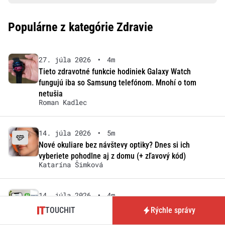
Populárne z kategórie Zdravie
27. júla 2026
•
4m
Tieto zdravotné funkcie hodiniek Galaxy Watch
fungujú iba so Samsung telefónom. Mnohí o tom
netušia
Roman Kadlec
14. júla 2026
•
5m
Nové okuliare bez návštevy optiky? Dnes si ich
vyberiete pohodlne aj z domu (+ zľavový kód)
Katarína Šimková
14. júla 2026
•
4m
Dôvera nasadila AI poradkyňu: Pomáha pacientom s
TOUCHIT
Rýchle správy
vysokým krvným tlakom