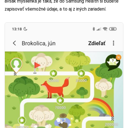
avšak myšlienka je taká, že do Samsung Health si budete
zapisovať všemožné údaje, a to aj z iných zariadení.