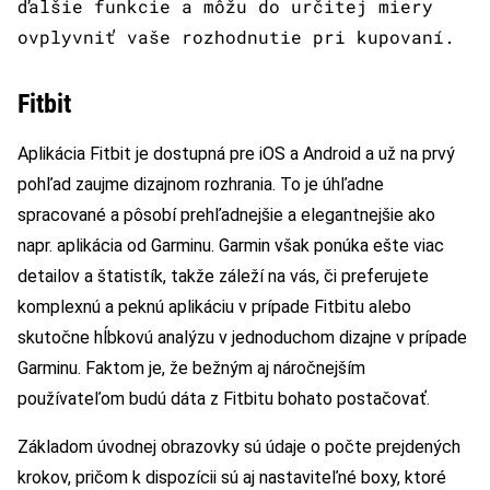
ďalšie funkcie a môžu do určitej miery
ovplyvniť vaše rozhodnutie pri kupovaní.
Fitbit
Aplikácia Fitbit je dostupná pre iOS a Android a už na prvý
pohľad zaujme dizajnom rozhrania. To je úhľadne
spracované a pôsobí prehľadnejšie a elegantnejšie ako
napr. aplikácia od Garminu. Garmin však ponúka ešte viac
detailov a štatistík, takže záleží na vás, či preferujete
komplexnú a peknú aplikáciu v prípade Fitbitu alebo
skutočne hĺbkovú analýzu v jednoduchom dizajne v prípade
Garminu. Faktom je, že bežným aj náročnejším
používateľom budú dáta z Fitbitu bohato postačovať.
Základom úvodnej obrazovky sú údaje o počte prejdených
krokov, pričom k dispozícii sú aj nastaviteľné boxy, ktoré