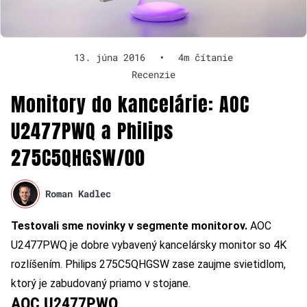
13. júna 2016
•
4m čítanie
Recenzie
Monitory do kancelárie: AOC
U2477PWQ a Philips
275C5QHGSW/00
Roman Kadlec
Testovali sme novinky v segmente monitorov.
AOC
U2477PWQ je dobre vybavený kancelársky monitor so 4K
rozlíšením. Philips 275C5QHGSW zase zaujme svietidlom,
ktorý je zabudovaný priamo v stojane.
AOC U2477PWQ