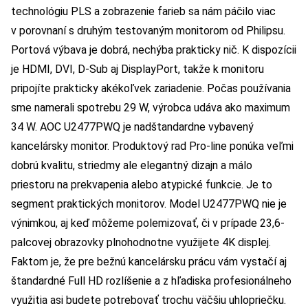
technológiu PLS a zobrazenie farieb sa nám páčilo viac
v porovnaní s druhým testovaným monitorom od Philipsu.
Portová výbava je dobrá, nechýba prakticky nič. K dispozícii
je HDMI, DVI, D-Sub aj DisplayPort, takže k monitoru
pripojíte prakticky akékoľvek zariadenie. Počas používania
sme namerali spotrebu 29 W, výrobca udáva ako maximum
34 W. AOC U2477PWQ je nadštandardne vybavený
kancelársky monitor. Produktový rad Pro-line ponúka veľmi
dobrú kvalitu, striedmy ale elegantný dizajn a málo
priestoru na prekvapenia alebo atypické funkcie. Je to
segment praktických monitorov. Model U2477PWQ nie je
výnimkou, aj keď môžeme polemizovať, či v prípade 23,6-
palcovej obrazovky plnohodnotne využijete 4K displej.
Faktom je, že pre bežnú kancelársku prácu vám vystačí aj
štandardné Full HD rozlíšenie a z hľadiska profesionálneho
využitia asi budete potrebovať trochu väčšiu uhlopriečku.