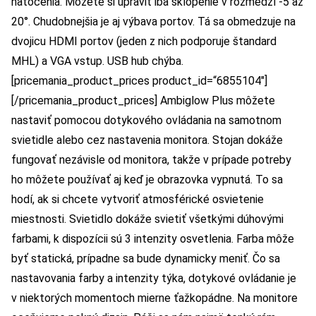
natočenia. Môžete si upraviť iba sklopenie v rozmedzí -5 až
20°. Chudobnejšia je aj výbava portov. Tá sa obmedzuje na
dvojicu HDMI portov (jeden z nich podporuje štandard
MHL) a VGA vstup. USB hub chýba.
[pricemania_product_prices product_id=“6855104″]
[/pricemania_product_prices] Ambiglow Plus môžete
nastaviť pomocou dotykového ovládania na samotnom
svietidle alebo cez nastavenia monitora. Stojan dokáže
fungovať nezávisle od monitora, takže v prípade potreby
ho môžete používať aj keď je obrazovka vypnutá. To sa
hodí, ak si chcete vytvoriť atmosférické osvietenie
miestnosti. Svietidlo dokáže svietiť všetkými dúhovými
farbami, k dispozícii sú 3 intenzity osvetlenia. Farba môže
byť statická, prípadne sa bude dynamicky meniť. Čo sa
nastavovania farby a intenzity týka, dotykové ovládanie je
v niektorých momentoch mierne ťažkopádne. Na monitore