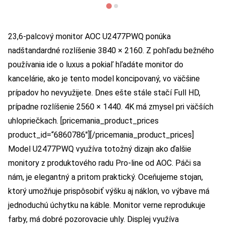
23,6-palcový monitor AOC U2477PWQ ponúka
nadštandardné rozlíšenie 3840 × 2160. Z pohľadu bežného
používania ide o luxus a pokiaľ hľadáte monitor do
kancelárie, ako je tento model koncipovaný, vo väčšine
prípadov ho nevyužijete. Dnes ešte stále stačí Full HD,
prípadne rozlíšenie 2560 × 1440. 4K má zmysel pri väčších
uhlopriečkach. [pricemania_product_prices
product_id=“6860786″][/pricemania_product_prices]
Model U2477PWQ využíva totožný dizajn ako ďalšie
monitory z produktového radu Pro-line od AOC. Páči sa
nám, je elegantný a pritom praktický. Oceňujeme stojan,
ktorý umožňuje prispôsobiť výšku aj náklon, vo výbave má
jednoduchú úchytku na káble. Monitor verne reprodukuje
farby, má dobré pozorovacie uhly. Displej využíva