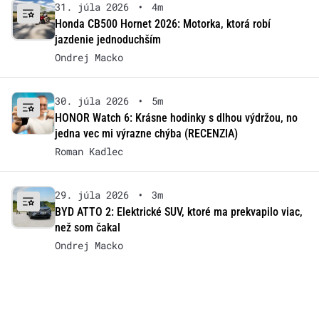
31. júla 2026
•
4m
Honda CB500 Hornet 2026: Motorka, ktorá robí
jazdenie jednoduchším
Ondrej Macko
30. júla 2026
•
5m
HONOR Watch 6: Krásne hodinky s dlhou výdržou, no
jedna vec mi výrazne chýba (RECENZIA)
Roman Kadlec
29. júla 2026
•
3m
BYD ATTO 2: Elektrické SUV, ktoré ma prekvapilo viac,
než som čakal
Ondrej Macko