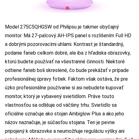
Model 275C5QHGSW od Philipsu je takmer obyčajný
monitor. Má 27-palcový AH-IPS panel s rozlíšením Full HD
a dobrými pozorovacími uhlami. Kontrast je štandardný,
podanie farieb celkom dobré, ale iba z hľadiska obrazovky,
ktorú budete používať na všestranné činnosti. Niektoré
odtiene farieb boli skreslené, čo bude prekážať v prípade
profesionálnej úpravy fotiek. Faktom však ostáva, že pre
úzko profesionálne používanie si asi nebudete kupovať
monitor, ktorý je vybavený svietidlom. Práve touto
vlastnosťou sa odlišuje od väčšiny trhu. Svietidlo sa
oficiálne označuje ako stojan Ambiglow Plus a ako jeho
názov naznačuje, je súčasťou stojana. Ten je pevne
pripojený k obrazovke a neumožňuje reguláciu výšky ani