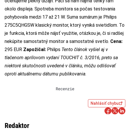
oceňujeme pekný dizajn. Páči sa nám najmä tenký rám
okolo displeja. Spotreba monitora sa počas testovania
pohybovala medzi 17 až 21 W. Suma sumárum je Philips
275C5QHGSW klasický monitor, ktorý vyniká svietidlom. To
je funkcia, ktorá môže nájsť využitie, otázkou je, či si radšej
nekúpite samostatný monitor a samostatné svetlo.
Cena:
295 EUR
Zapožičal:
Philips
Tento článok vyšiel aj v
tlačenom aprílovom vydaní TOUCHIT č. 3/2016, preto sa
niektoré skutočnosti uvedené v článku, môžu odlišovať
oproti aktuálnemu dátumu publikovania.
Recenzie
Nahlásiť chybu
Redaktor