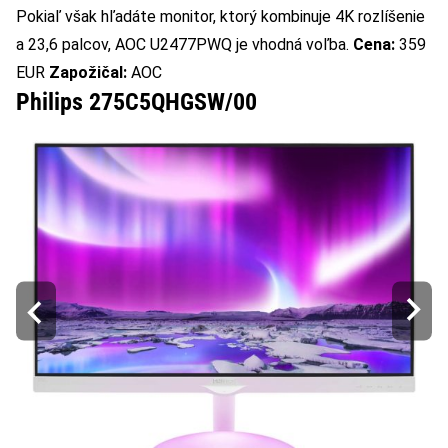
Pokiaľ však hľadáte monitor, ktorý kombinuje 4K rozlíšenie
a 23,6 palcov, AOC U2477PWQ je vhodná voľba.
Cena:
359
EUR
Zapožičal:
AOC
Philips 275C5QHGSW/00