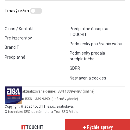
Tmavý režim
O nás / Kontakt
Predplatné časopisu
TOUCHIT
Pre inzerentov
Podmienky používania webu
BrandIT
Podmienky predaja
Predplatné
predplatného
GDPR
Nastavenia cookies
aktualizované denne: ISSN 1339-9497 (online)
a ISSN 1339-939X (tlačené vydanie)
Copyright © 2026 touchIT, s.r.o., Bratislava.
O
technické SEO
sa nám stará
TechSEO Vitals
.
TOUCHIT
Rýchle správy