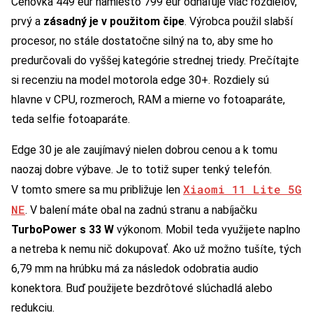
Cenovka 449 eur namiesto 799 eur odhaľuje viac rozdielov,
prvý a
zásadný je v použitom čipe
. Výrobca použil slabší
procesor, no stále dostatočne silný na to, aby sme ho
predurčovali do vyššej kategórie strednej triedy. Prečítajte
si recenziu na model motorola edge 30+. Rozdiely sú
hlavne v CPU, rozmeroch, RAM a mierne vo fotoaparáte,
teda selfie fotoaparáte.
Edge 30 je ale zaujímavý nielen dobrou cenou a k tomu
naozaj dobre výbave. Je to totiž super tenký telefón.
Xiaomi 11 Lite 5G
V tomto smere sa mu približuje len
NE
. V balení máte obal na zadnú stranu a nabíjačku
TurboPower s 33 W
výkonom. Mobil teda využijete naplno
a netreba k nemu nič dokupovať. Ako už možno tušíte, tých
6,79 mm na hrúbku má za následok odobratia audio
konektora. Buď použijete bezdrôtové slúchadlá alebo
redukciu.