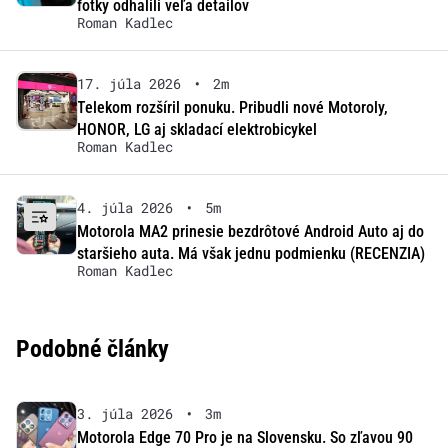
fotky odhalili veľa detailov
Roman Kadlec
17. júla 2026
•
2m
Telekom rozšíril ponuku. Pribudli nové Motoroly,
HONOR, LG aj skladací elektrobicykel
Roman Kadlec
4. júla 2026
•
5m
Motorola MA2 prinesie bezdrôtové Android Auto aj do
staršieho auta. Má však jednu podmienku (RECENZIA)
Roman Kadlec
Podobné články
3. júla 2026
•
3m
Motorola Edge 70 Pro je na Slovensku. So zľavou 90