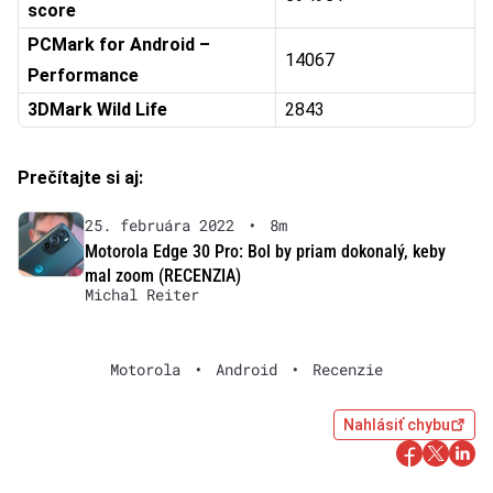
score
PCMark for Android –
14067
Performance
3DMark Wild Life
2843
Prečítajte si aj:
25. februára 2022
•
8m
Motorola Edge 30 Pro: Bol by priam dokonalý, keby
mal zoom (RECENZIA)
Michal Reiter
Motorola
•
Android
•
Recenzie
Nahlásiť chybu