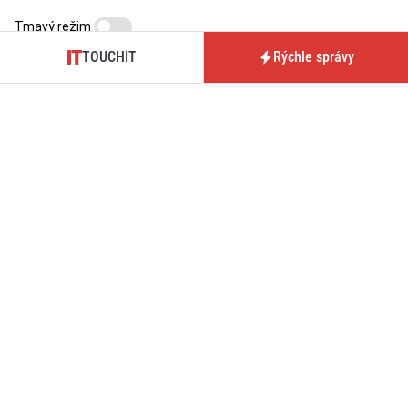
Tmavý režim
TOUCHIT
Rýchle správy
O nás / Kontakt
Predplatné časopisu
TOUCHIT
Pre inzerentov
Podmienky používania webu
BrandIT
Podmienky predaja
Predplatné
predplatného
GDPR
Nastavenia cookies
aktualizované denne: ISSN 1339-9497 (online)
a ISSN 1339-939X (tlačené vydanie)
Copyright © 2026 touchIT, s.r.o., Bratislava.
O
technické SEO
sa nám stará
TechSEO Vitals
.