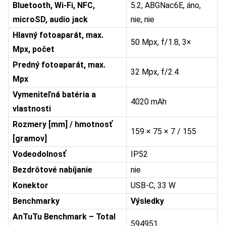
Bluetooth, Wi-Fi, NFC,
5.2, ABGNac6E, áno,
microSD, audio jack
nie, nie
Hlavný fotoaparát, max.
50 Mpx, f/1.8, 3×
Mpx, počet
Predný fotoaparát, max.
32 Mpx, f/2.4
Mpx
Vymeniteľná batéria a
4020 mAh
vlastnosti
Rozmery [mm] / hmotnosť
159 × 75 × 7 / 155
[gramov]
Vodeodolnosť
IP52
Bezdrôtové nabíjanie
nie
Konektor
USB-C, 33 W
Benchmarky
Výsledky
AnTuTu Benchmark – Total
594951