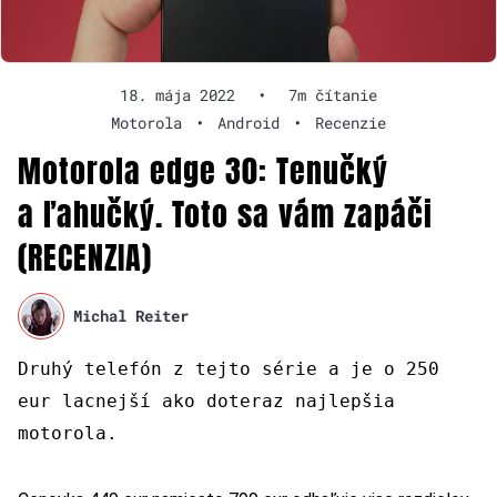
18. mája 2022
•
7m čítanie
Motorola
•
Android
•
Recenzie
Motorola edge 30: Tenučký
a ľahučký. Toto sa vám zapáči
(RECENZIA)
Michal Reiter
Druhý telefón z tejto série a je o 250
eur lacnejší ako doteraz najlepšia
motorola.