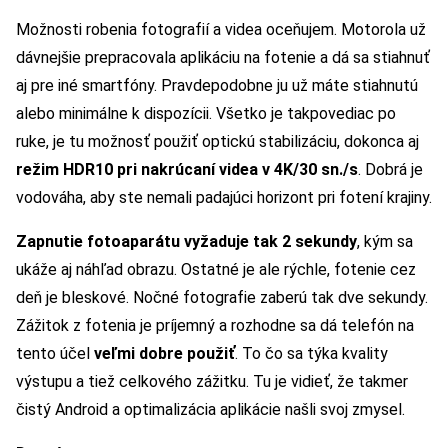
Možnosti robenia fotografií a videa oceňujem. Motorola už
dávnejšie prepracovala aplikáciu na fotenie a dá sa stiahnuť
aj pre iné smartfóny. Pravdepodobne ju už máte stiahnutú
alebo minimálne k dispozícii. Všetko je takpovediac po
ruke, je tu možnosť použiť optickú stabilizáciu, dokonca aj
režim HDR10 pri nakrúcaní videa v 4K/30 sn./s
. Dobrá je
vodováha, aby ste nemali padajúci horizont pri fotení krajiny.
Zapnutie fotoaparátu vyžaduje tak 2 sekundy
, kým sa
ukáže aj náhľad obrazu. Ostatné je ale rýchle, fotenie cez
deň je bleskové. Nočné fotografie zaberú tak dve sekundy.
Zážitok z fotenia je príjemný a rozhodne sa dá telefón na
tento účel
veľmi dobre použiť
. To čo sa týka kvality
výstupu a tiež celkového zážitku. Tu je vidieť, že takmer
čistý Android a optimalizácia aplikácie našli svoj zmysel.