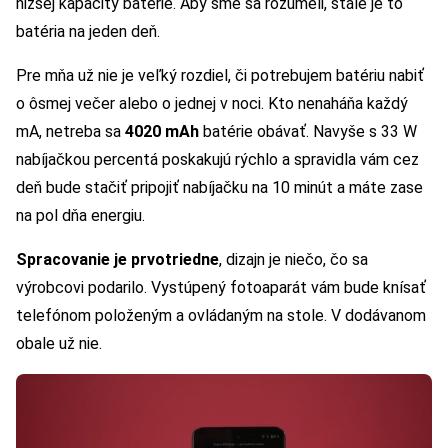
nižšej kapacity batérie. Aby sme sa rozumeli, stále je to
batéria na jeden deň.
Pre mňa už nie je veľký rozdiel, či potrebujem batériu nabiť
o ôsmej večer alebo o jednej v noci. Kto nenaháňa každý
mA, netreba sa
4020 mAh
batérie obávať. Navyše s 33 W
nabíjačkou percentá poskakujú rýchlo a spravidla vám cez
deň bude stačiť pripojiť nabíjačku na 10 minút a máte zase
na pol dňa energiu.
Spracovanie je prvotriedne
, dizajn je niečo, čo sa
výrobcovi podarilo. Vystúpený fotoaparát vám bude knísať
telefónom položeným a ovládaným na stole. V dodávanom
obale už nie.