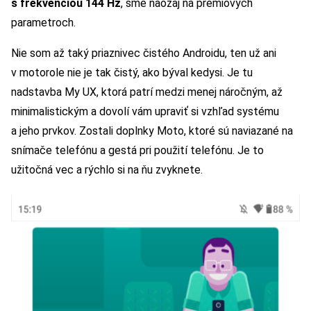
s
frekvenciou 144 Hz
, sme naozaj na prémiových
parametroch.
Nie som až taký priaznivec čistého Androidu, ten už ani
v motorole nie je tak čistý, ako býval kedysi. Je tu
nadstavba My UX, ktorá patrí medzi menej náročným, až
minimalistickým a dovolí vám upraviť si vzhľad systému
a jeho prvkov. Zostali doplnky Moto, ktoré sú naviazané na
snímače telefónu a gestá pri použití telefónu. Je to
užitočná vec a rýchlo si na ňu zvyknete.