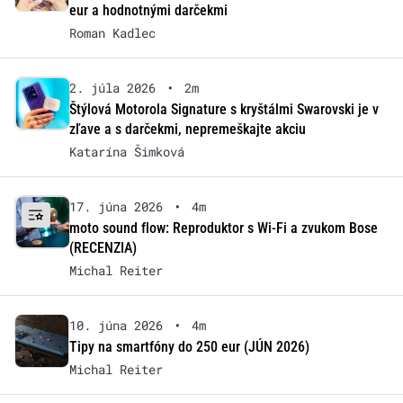
eur a hodnotnými darčekmi
Roman Kadlec
2. júla 2026
•
2m
Štýlová Motorola Signature s kryštálmi Swarovski je v
zľave a s darčekmi, nepremeškajte akciu
Katarína Šimková
17. júna 2026
•
4m
moto sound flow: Reproduktor s Wi-Fi a zvukom Bose
(RECENZIA)
Michal Reiter
10. júna 2026
•
4m
Tipy na smartfóny do 250 eur (JÚN 2026)
Michal Reiter