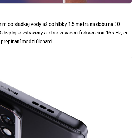
ím do sladkej vody až do hĺbky 1,5 metra na dobu na 30
displej je vybavený aj obnovovacou frekvenciou 165 Hz, čo
a prepínaní medzi úlohami.