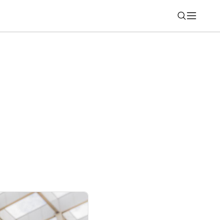
Nájsť
AI kreditov denne zadarmo