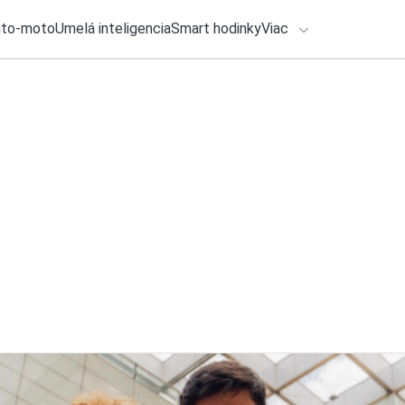
uto-moto
Umelá inteligencia
Smart hodinky
Viac
HLO BY VÁS ZAUJÍMAŤ
lačové správy
27. júla 2026
•
2m
ADÁVANIA
Google rozdáva 50 
Michal Reiter
Zadajte frázu pre vyhľadanie