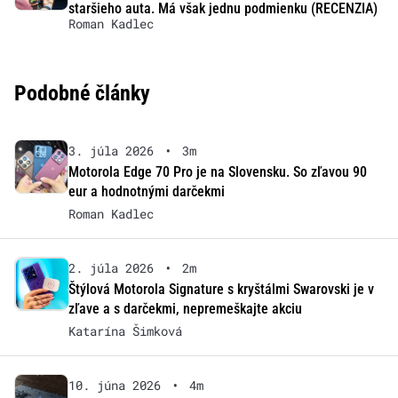
staršieho auta. Má však jednu podmienku (RECENZIA)
Roman Kadlec
Podobné články
3. júla 2026
•
3m
Motorola Edge 70 Pro je na Slovensku. So zľavou 90
eur a hodnotnými darčekmi
Roman Kadlec
2. júla 2026
•
2m
Štýlová Motorola Signature s kryštálmi Swarovski je v
zľave a s darčekmi, nepremeškajte akciu
Katarína Šimková
10. júna 2026
•
4m