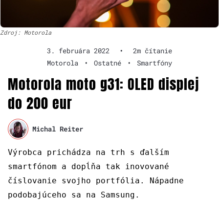
Zdroj: Motorola
3. februára 2022
•
2m čítanie
Motorola
•
Ostatné
•
Smartfóny
Motorola moto g31: OLED displej
do 200 eur
Michal Reiter
Výrobca prichádza na trh s ďalším
smartfónom a dopĺňa tak inovované
číslovanie svojho portfólia. Nápadne
podobajúceho sa na Samsung.