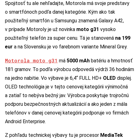
Spojitosť tu ale nehľadajte, Motorola má svoje predstavy
o smartfónoch podľa danej kategórie. Kým ako tak
použiteľný smartfón u Samsungu znamená Galaxy A42,
v prípade Motoroly je už novinka
moto g31
vysoko
použiteľný telefón za super cenu. Tá je stanovená
na 199
eur
a na Slovensku je vo farebnom variante Mineral Grey.
Motorola moto g31
má
5000 mAh
batériu a hmotnosť
181 gramov. To podľa výrobcu odpovedá výdrži 36 hodinám
na jedno nabitie. Vo výbave je 6,4“ FULL HD+
OLED
displej.
OLED technológia je v tejto cenovej kategórii výnimočná
a zatiaľ to nebýva bežný jav. Výrobca poskytuje trojročnú
podporu bezpečnostných aktualizácií a ako jeden z mála
telefónov v danej cenovej kategórii podporuje vo firmách
Android Enterprise.
Z pohľadu technickej výbavy tu je procesor
MediaTek