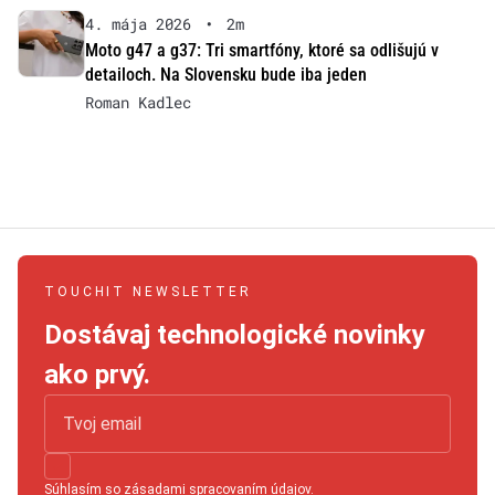
4. mája 2026
•
2m
Moto g47 a g37: Tri smartfóny, ktoré sa odlišujú v
detailoch. Na Slovensku bude iba jeden
Roman Kadlec
TOUCHIT NEWSLETTER
Dostávaj technologické novinky
ako prvý.
Súhlasím so
zásadami spracovaním údajov
.