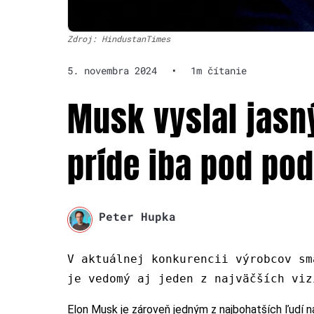
Zdroj: HindustanTimes
5. novembra 2024
•
1m čítanie
Musk vyslal jasn
príde iba pod po
Peter Hupka
V aktuálnej konkurencii výrobcov sm
je vedomý aj jeden z najväčších vi
Elon Musk je zároveň jedným z najbohatších ľudí na