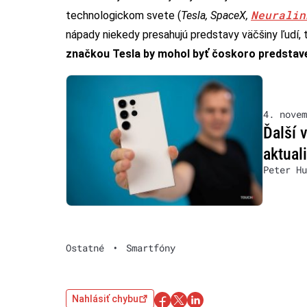
Neuralin
technologickom svete (
Tesla, SpaceX,
nápady niekedy presahujú predstavy väčšiny ľudí, 
značkou Tesla by mohol byť čoskoro predsta
4. novem
Ďalší 
aktual
Peter Hu
Ostatné
•
Smartfóny
Nahlásiť chybu