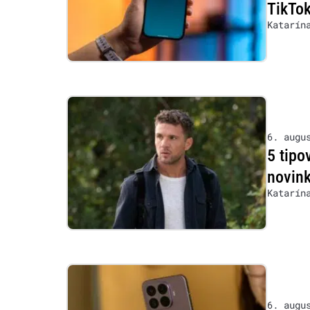
TikTok
Katarín
6. augu
5 tipo
novink
Katarín
6. augu