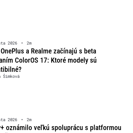
sta 2026
•
2m
OnePlus a Realme začínajú s beta
aním ColorOS 17: Ktoré modely sú
ibilné?
a Šimková
sta 2026
•
2m
+ oznámilo veľkú spoluprácu s platformou