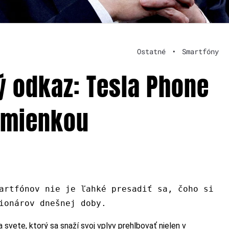
Ostatné
•
Smartfóny
ý odkaz: Tesla Phone
dmienkou
artfónov nie je ľahké presadiť sa, čoho si
zionárov dnešnej doby.
 svete, ktorý sa snaží svoj vplyv prehlbovať nielen v