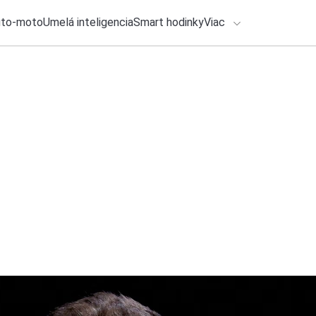
uto-moto
Umelá inteligencia
Smart hodinky
Viac
HLO BY VÁS ZAUJÍMAŤ
lačové správy
5. augusta 2026
•
5m
ADÁVANIA
14× Užitočné apliká
Michal Reiter
Zadajte frázu pre vyhľadanie