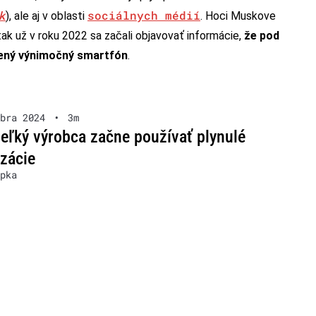
k
sociálnych médií
), ale aj v oblasti
. Hoci Muskove
tak už v roku 2022 sa začali objavovať informácie,
že pod
vený výnimočný smartfón
.
bra 2024
•
3m
veľký výrobca začne používať plynulé
izácie
pka