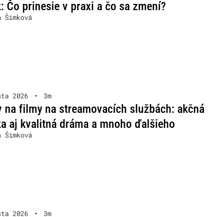
: Čo prinesie v praxi a čo sa zmení?
a Šimková
sta 2026
•
3m
v na filmy na streamovacích službách: akčná
a aj kvalitná dráma a mnoho ďalšieho
a Šimková
sta 2026
•
3m