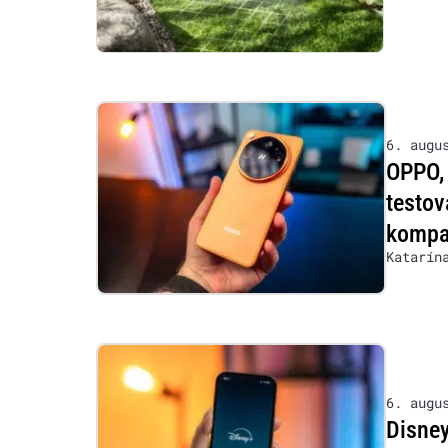
6. augu
OPPO, 
testov
kompat
Katarín
6. augu
Disney