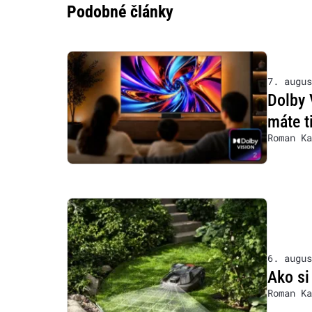
Podobné články
7. augus
Dolby 
máte t
Roman Ka
6. augus
Ako si
Roman Ka