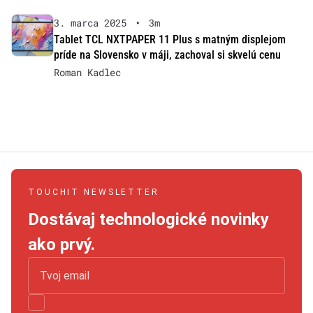
3. marca 2025
•
3m
Tablet TCL NXTPAPER 11 Plus s matným displejom
príde na Slovensko v máji, zachoval si skvelú cenu
Roman Kadlec
TOUCHIT NEWSLETTER
Dostávaj technologické novinky
ako prvý.