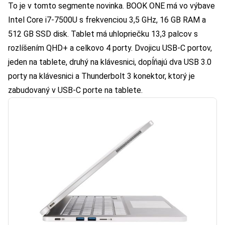
To je v tomto segmente novinka. BOOK ONE má vo výbave
Intel Core i7-7500U s frekvenciou 3,5 GHz, 16 GB RAM a
512 GB SSD disk. Tablet má uhlopriečku 13,3 palcov s
rozlíšením QHD+ a celkovo 4 porty. Dvojicu USB-C portov,
jeden na tablete, druhý na klávesnici, dopĺňajú dva USB 3.0
porty na klávesnici a Thunderbolt 3 konektor, ktorý je
zabudovaný v USB-C porte na tablete.