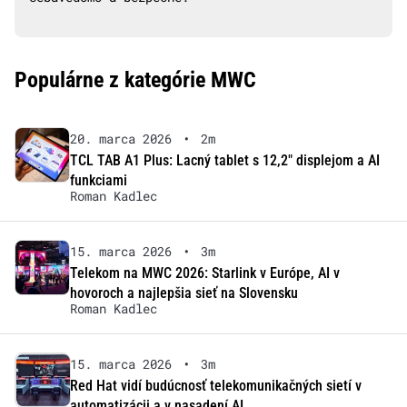
Populárne z kategórie MWC
20. marca 2026
•
2m
TCL TAB A1 Plus: Lacný tablet s 12,2″ displejom a AI
funkciami
Roman Kadlec
15. marca 2026
•
3m
Telekom na MWC 2026: Starlink v Európe, AI v
hovoroch a najlepšia sieť na Slovensku
Roman Kadlec
15. marca 2026
•
3m
Red Hat vidí budúcnosť telekomunikačných sietí v
automatizácii a v nasadení AI