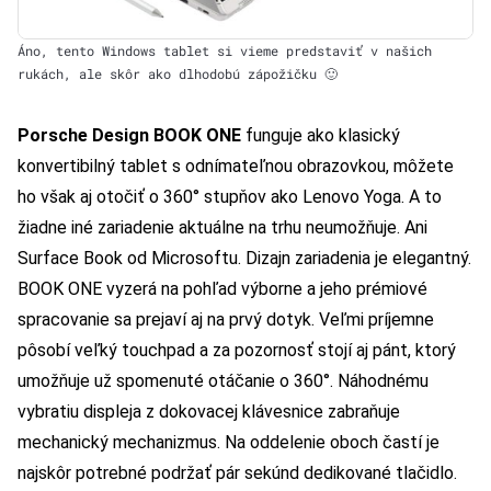
Áno, tento Windows tablet si vieme predstaviť v našich
rukách, ale skôr ako dlhodobú zápožičku 🙂
Porsche Design BOOK ONE
funguje ako klasický
konvertibilný tablet s odnímateľnou obrazovkou, môžete
ho však aj otočiť o 360° stupňov ako Lenovo Yoga. A to
žiadne iné zariadenie aktuálne na trhu neumožňuje. Ani
Surface Book od Microsoftu. Dizajn zariadenia je elegantný.
BOOK ONE vyzerá na pohľad výborne a jeho prémiové
spracovanie sa prejaví aj na prvý dotyk. Veľmi príjemne
pôsobí veľký touchpad a za pozornosť stojí aj pánt, ktorý
umožňuje už spomenuté otáčanie o 360°. Náhodnému
vybratiu displeja z dokovacej klávesnice zabraňuje
mechanický mechanizmus. Na oddelenie oboch častí je
najskôr potrebné podržať pár sekúnd dedikované tlačidlo.