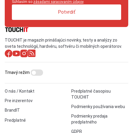
Súhlasím so
zásadami spracovaním údajov
.
Potvrdiť
TOUCHIT je magazín prinášajúci novinky, testy a analýzy zo
sveta technológií, hardvéru, softvéru či mobilných operátorov.
Tmavý režim
O nás / Kontakt
Predplatné časopisu
TOUCHIT
Pre inzerentov
Podmienky používania webu
BrandIT
Podmienky predaja
Predplatné
predplatného
GDPR