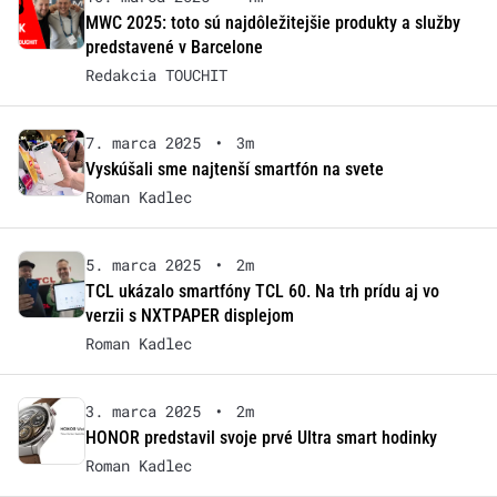
MWC 2025: toto sú najdôležitejšie produkty a služby
predstavené v Barcelone
Redakcia TOUCHIT
7. marca 2025
•
3m
Vyskúšali sme najtenší smartfón na svete
Roman Kadlec
5. marca 2025
•
2m
TCL ukázalo smartfóny TCL 60. Na trh prídu aj vo
verzii s NXTPAPER displejom
Roman Kadlec
3. marca 2025
•
2m
HONOR predstavil svoje prvé Ultra smart hodinky
Roman Kadlec