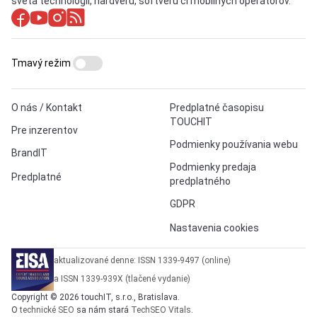
sveta technológií, hardvéru, softvéru či mobilných operátorov.
Tmavý režim
O nás / Kontakt
Predplatné časopisu
TOUCHIT
Pre inzerentov
Podmienky používania webu
BrandIT
Podmienky predaja
Predplatné
predplatného
GDPR
Nastavenia cookies
aktualizované denne: ISSN 1339-9497 (online)
a ISSN 1339-939X (tlačené vydanie)
Copyright © 2026 touchIT, s.r.o., Bratislava.
O
technické SEO
sa nám stará
TechSEO Vitals
.