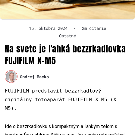
15. októbra 2024
•
2m čítanie
Ostatné
Na svete je ľahká bezzrkadlovka
FUJIFILM X-M5
Ondrej Macko
FUJIFILM predstavil bezzrkadlový
digitálny fotoaparát FUJIFILM X-M5 (X-
M5).
Ide o bezzrkadlovku s kompaktným a ľahkým telom s
hmotnosťou približne 355 gramov, čo z neho robí najľahší