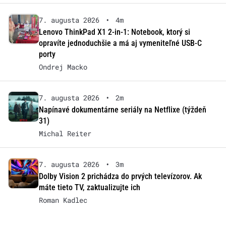
7. augusta 2026
•
4m
Lenovo ThinkPad X1 2-in-1: Notebook, ktorý si
opravíte jednoduchšie a má aj vymeniteľné USB-C
porty
Ondrej Macko
7. augusta 2026
•
2m
Napínavé dokumentárne seriály na Netflixe (týždeň
31)
Michal Reiter
7. augusta 2026
•
3m
Dolby Vision 2 prichádza do prvých televízorov. Ak
máte tieto TV, zaktualizujte ich
Roman Kadlec