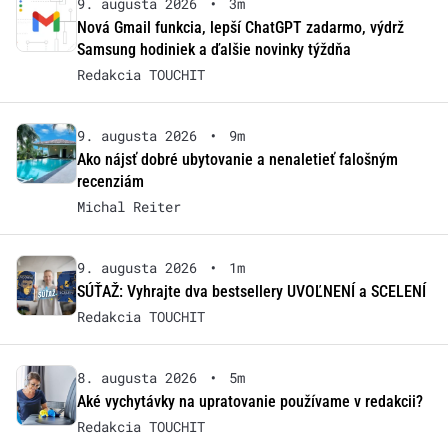
9. augusta 2026
•
3m
Nová Gmail funkcia, lepší ChatGPT zadarmo, výdrž
Samsung hodiniek a ďalšie novinky týždňa
Redakcia TOUCHIT
9. augusta 2026
•
9m
Ako nájsť dobré ubytovanie a nenaletieť falošným
recenziám
Michal Reiter
9. augusta 2026
•
1m
SÚŤAŽ: Vyhrajte dva bestsellery UVOĽNENÍ a SCELENÍ
Redakcia TOUCHIT
8. augusta 2026
•
5m
Aké vychytávky na upratovanie používame v redakcii?
Redakcia TOUCHIT