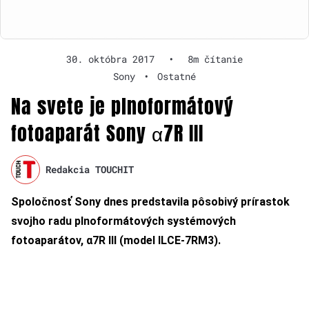
30. októbra 2017
•
8m čítanie
Sony
•
Ostatné
Na svete je plnoformátový
fotoaparát Sony α7R III
Redakcia TOUCHIT
Spoločnosť Sony dnes predstavila pôsobivý prírastok
svojho radu plnoformátových systémových
fotoaparátov, α7R III (model ILCE-7RM3).