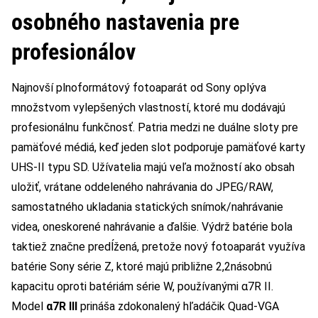
osobného nastavenia pre
profesionálov
Najnovší plnoformátový fotoaparát od Sony oplýva
množstvom vylepšených vlastností, ktoré mu dodávajú
profesionálnu funkčnosť. Patria medzi ne duálne sloty pre
pamäťové médiá, keď jeden slot podporuje pamäťové karty
UHS-II typu SD. Užívatelia majú veľa možností ako obsah
uložiť, vrátane oddeleného nahrávania do JPEG/RAW,
samostatného ukladania statických snímok/nahrávanie
videa, oneskorené nahrávanie a ďalšie. Výdrž batérie bola
taktiež značne predĺžená, pretože nový fotoaparát využíva
batérie Sony série Z, ktoré majú približne 2,2násobnú
kapacitu oproti batériám série W, používanými α7R II.
Model
α7R III
prináša zdokonalený hľadáčik Quad-VGA