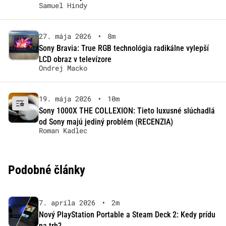
Samuel Hindy
27. mája 2026
•
8m
Sony Bravia: True RGB technológia radikálne vylepší
LCD obraz v televízore
Ondrej Macko
19. mája 2026
•
10m
Sony 1000X THE COLLEXION: Tieto luxusné slúchadlá
od Sony majú jediný problém (RECENZIA)
Roman Kadlec
Podobné články
7. apríla 2026
•
2m
Nový PlayStation Portable a Steam Deck 2: Kedy prídu
na trh?