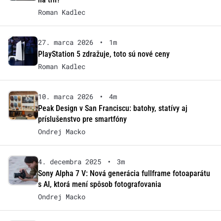
Roman Kadlec
27. marca 2026
•
1m
PlayStation 5 zdražuje, toto sú nové ceny
Roman Kadlec
10. marca 2026
•
4m
Peak Design v San Franciscu: batohy, statívy aj
príslušenstvo pre smartfóny
Ondrej Macko
4. decembra 2025
•
3m
Sony Alpha 7 V: Nová generácia fullframe fotoaparátu
s AI, ktorá mení spôsob fotografovania
Ondrej Macko