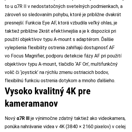
to u α7R II v nedostatočných svetelných podmienkach, a
zároveň so sledovaním pohybu, ktoré je približne dvakrát
presnejší. Funkcia Eye AF, ktorá vzbudila veľký ohlas, je
taktiež približne 2krát efektívnejšia a je k dispozícii pri
použití objektívov typu A-mount s adaptérom. Ďalšie
vylepšenia flexibility ostrenia zahŕňajú dostupnosť AF
vo Focus Magnifier, podporu detekcie fázy AF pri použití
objektívov typu A-mount, tlačidlo ‘AF On’, multifunkčný
volič či ‘joystick’ na rýchlu zmenu ostriacich bodov,
flexibilnú funkciu ostrenia dotykom a mnoho ďalšieho.
Vysoko kvalitný 4K pre
kameramanov
Nový
α7R III
je výnimočne zdatný taktiež ako videokamera,
ponúka nahrávanie videa v 4K (3840 × 2160 pixelov) v celej