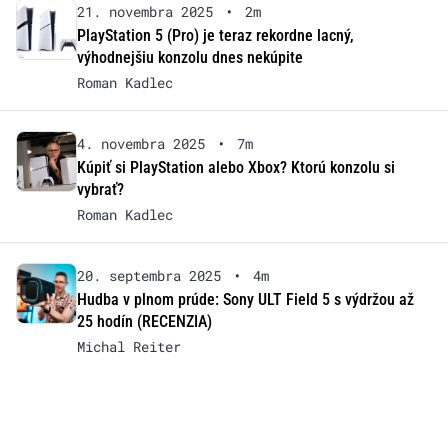
21. novembra 2025
•
2m
PlayStation 5 (Pro) je teraz rekordne lacný,
výhodnejšiu konzolu dnes nekúpite
Roman Kadlec
4. novembra 2025
•
7m
Kúpiť si PlayStation alebo Xbox? Ktorú konzolu si
vybrať?
Roman Kadlec
20. septembra 2025
•
4m
Hudba v plnom prúde: Sony ULT Field 5 s výdržou až
25 hodín (RECENZIA)
Michal Reiter