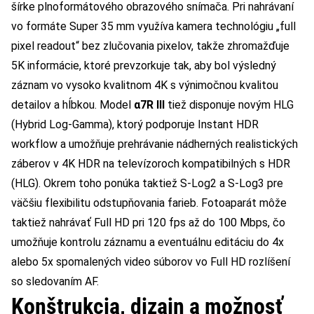
šírke plnoformátového obrazového snímača. Pri nahrávaní
vo formáte Super 35 mm využíva kamera technológiu „full
pixel readout“ bez zlučovania pixelov, takže zhromažďuje
5K informácie, ktoré prevzorkuje tak, aby bol výsledný
záznam vo vysoko kvalitnom 4K s výnimočnou kvalitou
detailov a hĺbkou. Model
α7R III
tiež disponuje novým HLG
(Hybrid Log-Gamma), ktorý podporuje Instant HDR
workflow a umožňuje prehrávanie nádherných realistických
záberov v 4K HDR na televízoroch kompatibilných s HDR
(HLG). Okrem toho ponúka taktiež S-Log2 a S-Log3 pre
väčšiu flexibilitu odstupňovania farieb. Fotoaparát môže
taktiež nahrávať Full HD pri 120 fps až do 100 Mbps, čo
umožňuje kontrolu záznamu a eventuálnu editáciu do 4x
alebo 5x spomalených video súborov vo Full HD rozlíšení
so sledovaním AF.
Konštrukcia, dizajn a možnosť