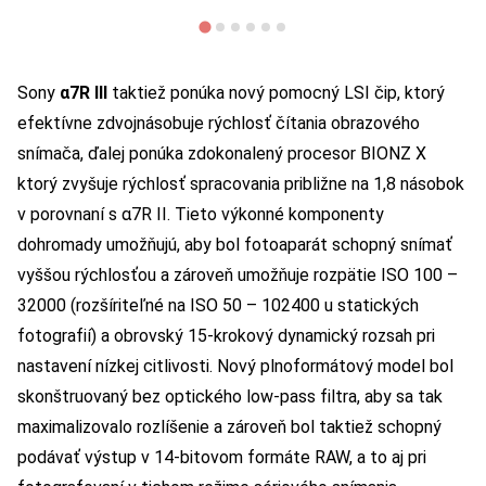
Sony
α7R III
taktiež ponúka nový pomocný LSI čip, ktorý
efektívne zdvojnásobuje rýchlosť čítania obrazového
snímača, ďalej ponúka zdokonalený procesor BIONZ X
ktorý zvyšuje rýchlosť spracovania približne na 1,8 násobok
v porovnaní s α7R II. Tieto výkonné komponenty
dohromady umožňujú, aby bol fotoaparát schopný snímať
vyššou rýchlosťou a zároveň umožňuje rozpätie ISO 100 –
32000 (rozšíriteľné na ISO 50 – 102400 u statických
fotografií) a obrovský 15-krokový dynamický rozsah pri
nastavení nízkej citlivosti. Nový plnoformátový model bol
skonštruovaný bez optického low-pass filtra, aby sa tak
maximalizovalo rozlíšenie a zároveň bol taktiež schopný
podávať výstup v 14-bitovom formáte RAW, a to aj pri