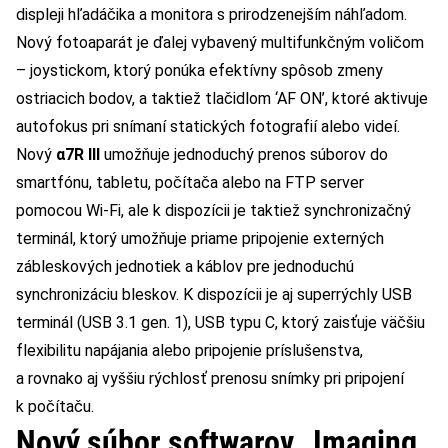
displeji hľadáčika a monitora s prirodzenejším náhľadom.
Nový fotoaparát je ďalej vybavený multifunkčným voličom
– joystickom, ktorý ponúka efektívny spôsob zmeny
ostriacich bodov, a taktiež tlačidlom ‘AF ON’, ktoré aktivuje
autofokus pri snímaní statických fotografií alebo videí.
Nový
α7R III
umožňuje jednoduchý prenos súborov do
smartfónu, tabletu, počítača alebo na FTP server
pomocou Wi-Fi, ale k dispozícii je taktiež synchronizačný
terminál, ktorý umožňuje priame pripojenie externých
zábleskových jednotiek a káblov pre jednoduchú
synchronizáciu bleskov. K dispozícii je aj superrýchly USB
terminál (USB 3.1 gen. 1), USB typu C, ktorý zaisťuje väčšiu
flexibilitu napájania alebo pripojenie príslušenstva,
a rovnako aj vyššiu rýchlosť prenosu snímky pri pripojení
k počítaču.
Nový súbor softwarov „Imaging