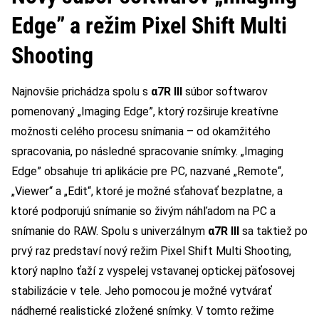
Edge” a režim Pixel Shift Multi
Shooting
Najnovšie prichádza spolu s
α7R III
súbor softwarov
pomenovaný „Imaging Edge”, ktorý rozširuje kreatívne
možnosti celého procesu snímania – od okamžitého
spracovania, po následné spracovanie snímky. „Imaging
Edge” obsahuje tri aplikácie pre PC, nazvané „Remote“,
„Viewer“ a „Edit“, ktoré je možné sťahovať bezplatne, a
ktoré podporujú snímanie so živým náhľadom na PC a
snímanie do RAW. Spolu s univerzálnym
α7R III
sa taktiež po
prvý raz predstaví nový režim Pixel Shift Multi Shooting,
ktorý naplno ťaží z vyspelej vstavanej optickej päťosovej
stabilizácie v tele. Jeho pomocou je možné vytvárať
nádherné realistické zložené snímky. V tomto režime