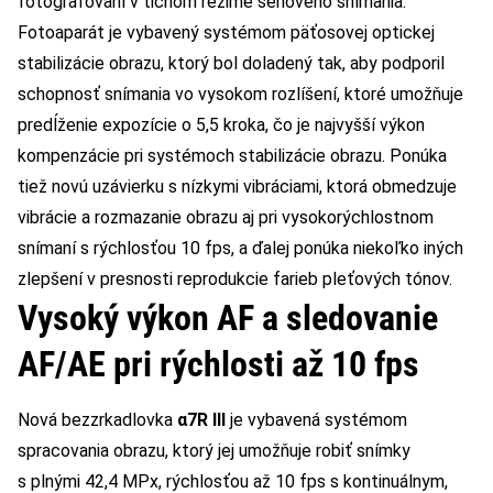
fotografovaní v tichom režime sériového snímania.
Fotoaparát je vybavený systémom päťosovej optickej
stabilizácie obrazu, ktorý bol doladený tak, aby podporil
schopnosť snímania vo vysokom rozlíšení, ktoré umožňuje
predĺženie expozície o 5,5 kroka, čo je najvyšší výkon
kompenzácie pri systémoch stabilizácie obrazu. Ponúka
tiež novú uzávierku s nízkymi vibráciami, ktorá obmedzuje
vibrácie a rozmazanie obrazu aj pri vysokorýchlostnom
snímaní s rýchlosťou 10 fps, a ďalej ponúka niekoľko iných
zlepšení v presnosti reprodukcie farieb pleťových tónov.
Vysoký výkon AF a sledovanie
AF/AE pri rýchlosti až 10 fps
Nová bezzrkadlovka
α7R III
je vybavená systémom
spracovania obrazu, ktorý jej umožňuje robiť snímky
s plnými 42,4 MPx, rýchlosťou až 10 fps s kontinuálnym,