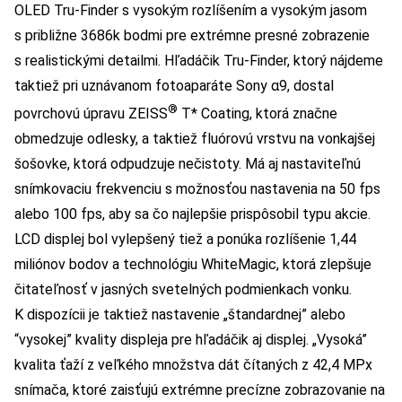
OLED Tru-Finder s vysokým rozlíšením a vysokým jasom
s približne 3686k bodmi pre extrémne presné zobrazenie
s realistickými detailmi. Hľadáčik Tru-Finder, ktorý nájdeme
taktiež pri uznávanom fotoaparáte Sony α9, dostal
®
povrchovú úpravu ZEISS
T* Coating, ktorá značne
obmedzuje odlesky, a taktiež fluórovú vrstvu na vonkajšej
šošovke, ktorá odpudzuje nečistoty. Má aj nastaviteľnú
snímkovaciu frekvenciu s možnosťou nastavenia na 50 fps
alebo 100 fps, aby sa čo najlepšie prispôsobil typu akcie.
LCD displej bol vylepšený tiež a ponúka rozlíšenie 1,44
miliónov bodov a technológiu WhiteMagic, ktorá zlepšuje
čitateľnosť v jasných svetelných podmienkach vonku.
K dispozícii je taktiež nastavenie „štandardnej” alebo
“vysokej” kvality displeja pre hľadáčik aj displej. „Vysoká”
kvalita ťaží z veľkého množstva dát čítaných z 42,4 MPx
snímača, ktoré zaisťujú extrémne precízne zobrazovanie na