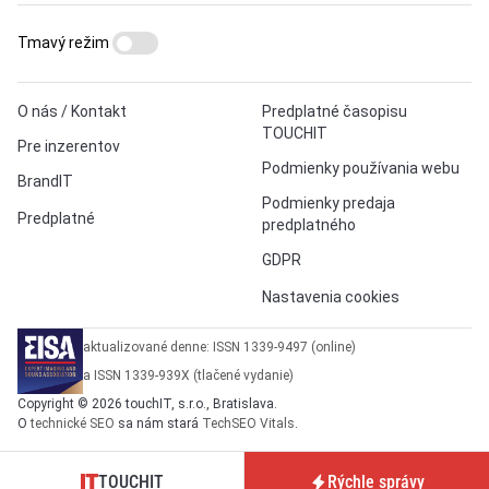
Tmavý režim
O nás / Kontakt
Predplatné časopisu
TOUCHIT
Pre inzerentov
Podmienky používania webu
BrandIT
Podmienky predaja
Predplatné
predplatného
GDPR
Nastavenia cookies
aktualizované denne: ISSN 1339-9497 (online)
a ISSN 1339-939X (tlačené vydanie)
Copyright © 2026 touchIT, s.r.o., Bratislava.
O
technické SEO
sa nám stará
TechSEO Vitals
.
TOUCHIT
Rýchle správy