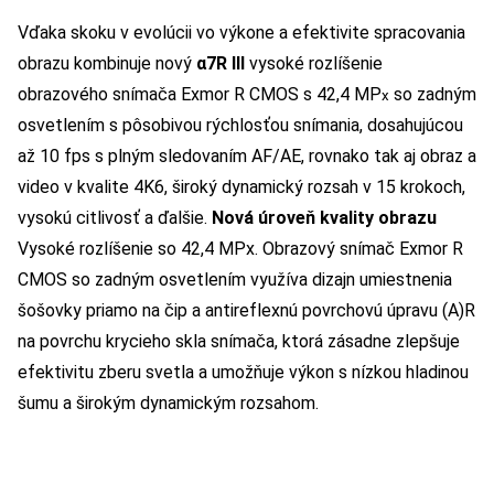
Vďaka skoku v evolúcii vo výkone a efektivite spracovania
obrazu kombinuje nový
α7R III
vysoké rozlíšenie
obrazového snímača Exmor R CMOS s 42,4 MP
so zadným
x
osvetlením s pôsobivou rýchlosťou snímania, dosahujúcou
až 10 fps s plným sledovaním AF/AE, rovnako tak aj obraz a
video v kvalite 4K6, široký dynamický rozsah v 15 krokoch,
vysokú citlivosť a ďalšie.
Nová úroveň kvality obrazu
Vysoké rozlíšenie so 42,4 MPx. Obrazový snímač Exmor R
CMOS so zadným osvetlením využíva dizajn umiestnenia
šošovky priamo na čip a antireflexnú povrchovú úpravu (A)R
na povrchu krycieho skla snímača, ktorá zásadne zlepšuje
efektivitu zberu svetla a umožňuje výkon s nízkou hladinou
šumu a širokým dynamickým rozsahom.