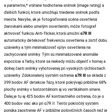
a parametre,* vrátane hodnotenia snímok (image rating) a
ďalších funkcií, ktoré umožňujú triedenie snímok podľa
miesta. Navyše, ak je fotografovaná scéna osvetlená
žiarovkami alebo umelým osvetlením, môže fotograf
aktivovať funkciu Anti-flicker, ktorá umožní
α7R III
automaticky detekovať frekvenciu osvetlenia a zistiť dobu
uzávierky a tým minimalizovať vplyv osvetlenia na
zachycované snímky. Tým sú minimalizované anomálie
expozície a farby, ktoré sa niekedy môžu objaviť v hornej a
dolnej časti snímky vyhotovenej pri vysokých rýchlostiach
uzávierky. Zdokonalený systém ostrenia
α7R III
sa skladá z
399 bodov AF detekcie fázy, ktoré pokrývajú približne 68%
plochy snímky v horizontálnom aj vo vertikálnom smere.
Ďalej je tu aj 425 bodov AF kontrastného ostrenia, čo je o
400 bodov viac ako pri α7R II. Tento pokročilý systém
ponúka zaostrenie AF v približne polovičných časoch než je