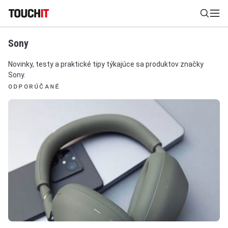
Sony
Nájsť
Novinky, testy a praktické tipy týkajúce sa produktov značky
Sony.
Všetko
Recenzie
Videá
Tipy, triky, návody
Tla
ODPORÚČANÉ
Výsledky vyhľadávania
Zadajte frázu pre vyhľadanie