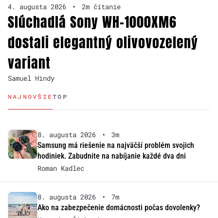
4. augusta 2026
•
2m čítanie
Slúchadlá Sony WH-1000XM6
dostali elegantný olivovozelený
variant
Samuel Hindy
NAJNOVŠIE
TOP
8. augusta 2026
•
3m
Samsung má riešenie na najväčší problém svojich
hodiniek. Zabudnite na nabíjanie každé dva dni
Roman Kadlec
8. augusta 2026
•
7m
Ako na zabezpečenie domácnosti počas dovolenky?