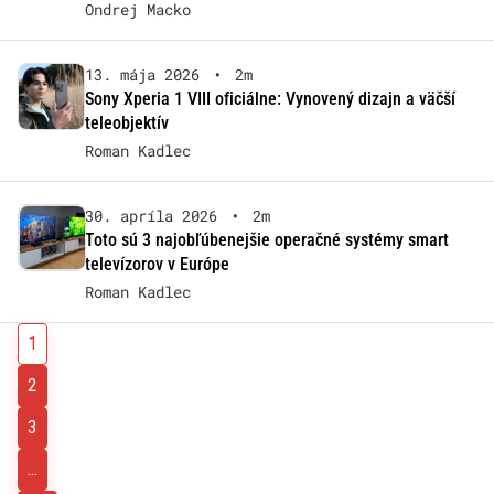
Ondrej Macko
13. mája 2026
•
2m
Sony Xperia 1 VIII oficiálne: Vynovený dizajn a väčší
teleobjektív
Roman Kadlec
30. apríla 2026
•
2m
Toto sú 3 najobľúbenejšie operačné systémy smart
televízorov v Európe
Roman Kadlec
1
2
3
...