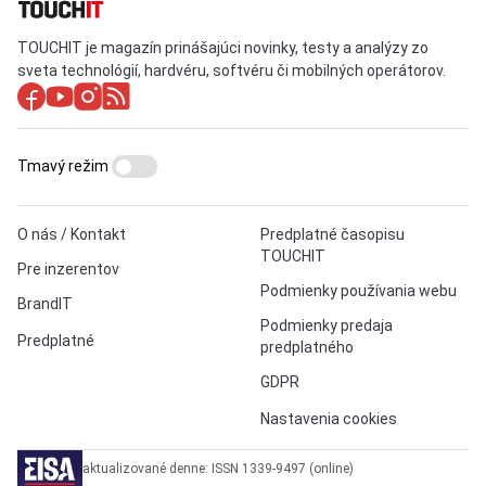
TOUCHIT je magazín prinášajúci novinky, testy a analýzy zo
sveta technológií, hardvéru, softvéru či mobilných operátorov.
Tmavý režim
O nás / Kontakt
Predplatné časopisu
TOUCHIT
Pre inzerentov
Podmienky používania webu
BrandIT
Podmienky predaja
Predplatné
predplatného
GDPR
Nastavenia cookies
aktualizované denne: ISSN 1339-9497 (online)