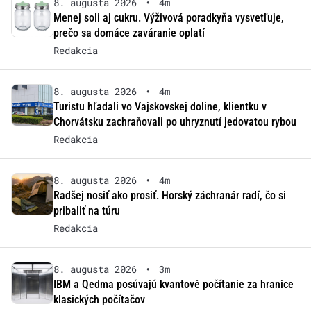
8. augusta 2026
•
4m
Menej soli aj cukru. Výživová poradkyňa vysvetľuje,
prečo sa domáce zaváranie oplatí
Redakcia
8. augusta 2026
•
4m
Turistu hľadali vo Vajskovskej doline, klientku v
Chorvátsku zachraňovali po uhryznutí jedovatou rybou
Redakcia
8. augusta 2026
•
4m
Radšej nosiť ako prosiť. Horský záchranár radí, čo si
pribaliť na túru
Redakcia
8. augusta 2026
•
3m
IBM a Qedma posúvajú kvantové počítanie za hranice
klasických počítačov