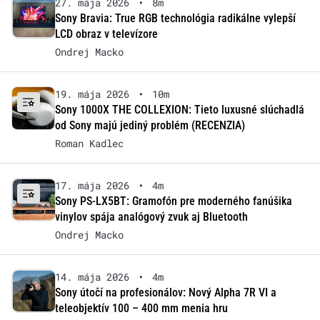
27. mája 2026
•
8m
Sony Bravia: True RGB technológia radikálne vylepší
LCD obraz v televízore
Ondrej Macko
19. mája 2026
•
10m
Sony 1000X THE COLLEXION: Tieto luxusné slúchadlá
od Sony majú jediný problém (RECENZIA)
Roman Kadlec
17. mája 2026
•
4m
Sony PS-LX5BT: Gramofón pre moderného fanúšika
vinylov spája analógový zvuk aj Bluetooth
Ondrej Macko
14. mája 2026
•
4m
Sony útočí na profesionálov: Nový Alpha 7R VI a
teleobjektív 100 – 400 mm menia hru