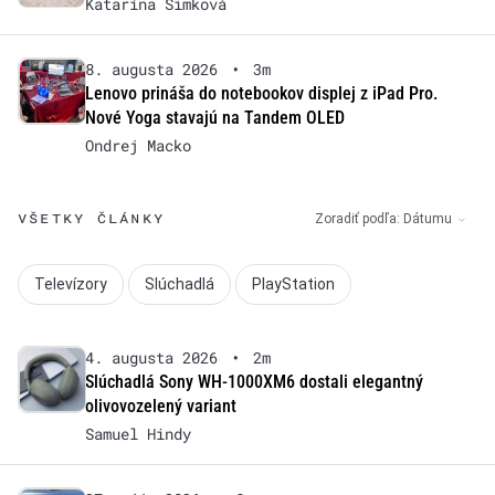
Katarína Šimková
8. augusta 2026
•
3m
Lenovo prináša do notebookov displej z iPad Pro.
Nové Yoga stavajú na Tandem OLED
Ondrej Macko
VŠETKY ČLÁNKY
Zoradiť podľa:
Dátumu
Televízory
Slúchadlá
PlayStation
4. augusta 2026
•
2m
Slúchadlá Sony WH-1000XM6 dostali elegantný
olivovozelený variant
Samuel Hindy