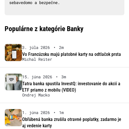
sebavedomo a bezpečne.
Populárne z kategórie Banky
3. júla 2026
•
2m
Vo Francúzsku majú platobné karty na odtlačok prsta
Michal Reiter
15. júna 2026
•
3m
Tatra banka spustila InvestQ: investovanie do akcií a
ETF priamo z mobilu (VIDEO)
Ondrej Macko
1. júna 2026
•
1m
Obľúbená banka zrušila otravné poplatky, zadarmo je
aj vedenie karty