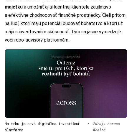
majetku
a umožniť aj afluentnej klientele zaujímavo
a efektívne zhodnocovať finančné prostriedky. Cieli pritom
na ľudí, ktorí majú potenciál budovať bohatstvo a ktorí už
majú s investovaním skúsenosť. Tým sa jasne vymedzuje
voči robo-advisory platformám.
Na trhu je nová digitálna investičná
•
Zdroj: Across
platforma
Wealth