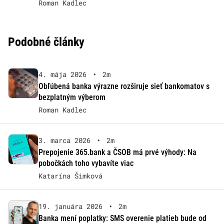
Roman Kadlec
Podobné články
4. mája 2026
•
2m
Obľúbená banka výrazne rozširuje sieť bankomatov s
bezplatným výberom
Roman Kadlec
3. marca 2026
•
2m
Prepojenie 365.bank a ČSOB má prvé výhody: Na
pobočkách toho vybavíte viac
Katarína Šimková
19. januára 2026
•
2m
Banka mení poplatky: SMS overenie platieb bude od