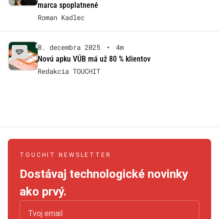
marca spoplatnené
Roman Kadlec
8. decembra 2025
•
4m
Novú apku VÚB má už 80 % klientov
Redakcia TOUCHIT
TOUCHIT NEWSLETTER
Dostávaj technologické novinky
ako prvý.