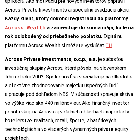
aplikácia. Ako motiváciu pre nových investorov pripravil
Across Private Investments aj špeciálnu uvádzaciu akciu.
Každý klient, ktorý dokončí registráciu do platformy
Across Wealth
a zainvestuje do konca mája, bude na
rok oslobodený od priebežného poplatku.
Digitálnu
TU
platformu Across Wealth si môžete vyskúšať
.
Across Private Investments, o.c.p., a.s.
je súčasťou
investičnej skupiny Across, ktorá pôsobí na slovenskom
trhu od roku 2002. Spoločnosť sa špecializuje na dlhodobé
a efektívne zhodnocovanie majetku úspešných ľudí
a pracuje pod dohľadom NBS. V súčasnosti spravuje aktíva
vo výške viac ako 440 miliónov eur. Ako finančný investor
pôsobí skupina Across aj v ďalších oblastiach, napríklad v
hotelierstve, realitách, retaili, športe, v batériových
technológiách a vo viacerých významných private equity
projektoch.