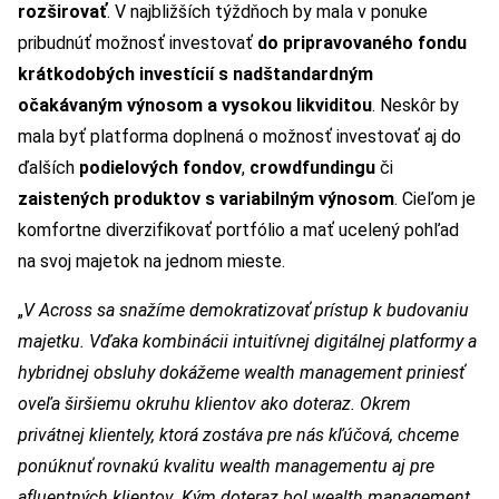
rozširovať
. V najbližších týždňoch by mala v ponuke
pribudnúť možnosť investovať
do pripravovaného fondu
krátkodobých investícií s nadštandardným
očakávaným výnosom a vysokou likviditou
. Neskôr by
mala byť platforma doplnená o možnosť investovať aj do
ďalších
podielových fondov
,
crowdfundingu
či
zaistených produktov s variabilným výnosom
. Cieľom je
komfortne diverzifikovať portfólio a mať ucelený pohľad
na svoj majetok na jednom mieste.
„
V Across sa snažíme demokratizovať prístup k budovaniu
majetku. Vďaka kombinácii intuitívnej digitálnej platformy a
hybridnej obsluhy dokážeme wealth management priniesť
oveľa širšiemu okruhu klientov ako doteraz. Okrem
privátnej klientely, ktorá zostáva pre nás kľúčová, chceme
ponúknuť rovnakú kvalitu wealth managementu aj pre
afluentných klientov. Kým doteraz bol wealth management