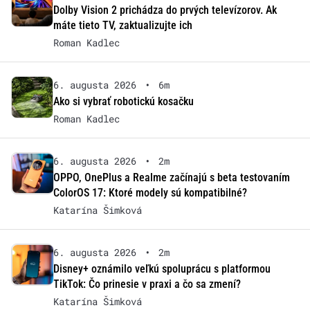
Dolby Vision 2 prichádza do prvých televízorov. Ak
máte tieto TV, zaktualizujte ich
Roman Kadlec
6. augusta 2026
•
6m
Ako si vybrať robotickú kosačku
Roman Kadlec
6. augusta 2026
•
2m
OPPO, OnePlus a Realme začínajú s beta testovaním
ColorOS 17: Ktoré modely sú kompatibilné?
Katarína Šimková
6. augusta 2026
•
2m
Disney+ oznámilo veľkú spoluprácu s platformou
TikTok: Čo prinesie v praxi a čo sa zmení?
Katarína Šimková