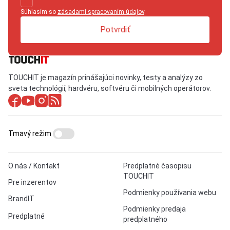
Súhlasím so
zásadami spracovaním údajov
.
Potvrdiť
TOUCHIT je magazín prinášajúci novinky, testy a analýzy zo
sveta technológií, hardvéru, softvéru či mobilných operátorov.
Tmavý režim
O nás / Kontakt
Predplatné časopisu
TOUCHIT
Pre inzerentov
Podmienky používania webu
BrandIT
Podmienky predaja
Predplatné
predplatného