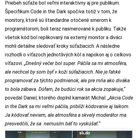
Priebeh súťaže bol veľmi interaktívny aj pre publikum.
Špecifikum Code in the Dark spočíva totiž v tom, že
monitory, ktoré sú štandardne otočené smerom k
programátorom, boli teraz nasmerované k publiku. Takže
všetok kód bol replikovaný na externý monitor a diváci
mohli detailne sledovať kroky súťažiacich. A následne
rozhodli o víťazoch jednotlivých kôl a napokon aj o celkovo
víťazovi.
„Dnešný večer bol super. Páčila sa mi atmosféra,
ale nechcel by som byť v koži súťažiacich. Nie je ľahké
programovať za týchto podmienok, ale pre mňa ako diváka
to bola zábava. Dúfam, že budúci rok sa akcia zopakuje,“
povedal Daniel, ktorého doplnil kamarát Michal:
„Akcia Code
in the Dark sa mi veľmi páčila, priblíži kódovanie aj laikom.
Ja kódovať neviem, ale atmosféra a skvelý moderátor ma
presvedčili, že sa nemusím báť to vyskúšať.“