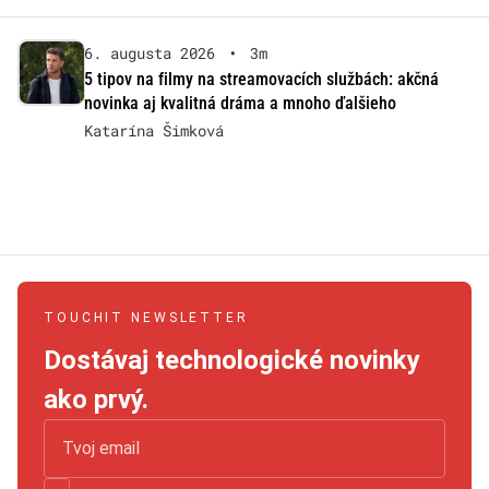
6. augusta 2026
•
3m
5 tipov na filmy na streamovacích službách: akčná
novinka aj kvalitná dráma a mnoho ďalšieho
Katarína Šimková
TOUCHIT NEWSLETTER
Dostávaj technologické novinky
ako prvý.