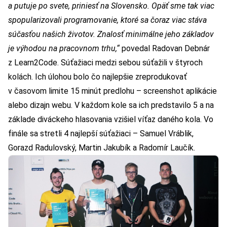
a putuje po svete, priniesť na Slovensko. Opäť sme tak viac
spopularizovali programovanie, ktoré sa čoraz viac stáva
súčasťou našich životov. Znalosť minimálne jeho základov
je výhodou na pracovnom trhu,“
povedal Radovan Debnár
z
Learn2Code
. Súťažiaci medzi sebou súťažili v štyroch
kolách. Ich úlohou bolo čo najlepšie zreprodukovať
v časovom limite 15 minút predlohu – screenshot aplikácie
alebo dizajn webu. V každom kole sa ich predstavilo 5 a na
základe diváckeho hlasovania vzišiel víťaz daného kola. Vo
finále sa stretli 4 najlepší súťažiaci – Samuel Vráblik,
Gorazd Radulovský, Martin Jakubík a Radomír Laučík.