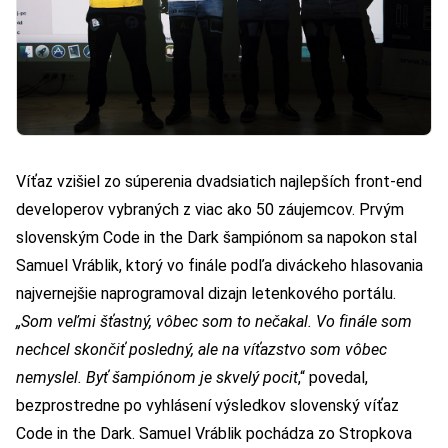
Víťaz vzišiel zo súperenia dvadsiatich najlepších front-end
developerov vybraných z viac ako 50 záujemcov. Prvým
slovenským Code in the Dark šampiónom sa napokon stal
Samuel Vráblik, ktorý vo finále podľa diváckeho hlasovania
najvernejšie naprogramoval dizajn letenkového portálu.
„Som veľmi šťastný, vôbec som to nečakal. Vo finále som
nechcel skončiť posledný, ale na víťazstvo som vôbec
nemyslel. Byť šampiónom je skvelý pocit
,“ povedal,
bezprostredne po vyhlásení výsledkov slovenský víťaz
Code in the Dark. Samuel Vráblik pochádza zo Stropkova