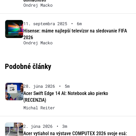
Ondrej Macko
11. septembra 2025
•
6m
Hisense: máme najlepší televízor na sledovanie FIFA
2026
Ondrej Macko
Podobné články
28. júna 2026
•
5m
Acer Swift Edge 14 AI: Notebook ako pierko
(RECENZIA)
Michal Reiter
2. júna 2026
•
3m
Acer vytiahol na výstave COMPUTEX 2026 svoje esá: