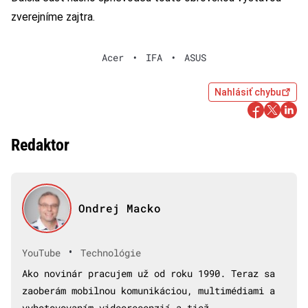
zverejníme zajtra.
Acer
•
IFA
•
ASUS
Nahlásiť chybu
Redaktor
Ondrej Macko
•
YouTube
Technológie
Ako novinár pracujem už od roku 1990. Teraz sa
zaoberám mobilnou komunikáciou, multimédiami a
vyhotovovaním videorecenzií a tiež