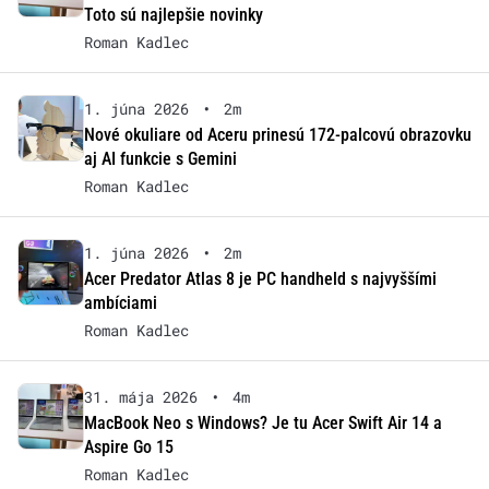
Toto sú najlepšie novinky
Roman Kadlec
1. júna 2026
•
2m
Nové okuliare od Aceru prinesú 172-palcovú obrazovku
aj AI funkcie s Gemini
Roman Kadlec
1. júna 2026
•
2m
Acer Predator Atlas 8 je PC handheld s najvyššími
ambíciami
Roman Kadlec
31. mája 2026
•
4m
MacBook Neo s Windows? Je tu Acer Swift Air 14 a
Aspire Go 15
Roman Kadlec