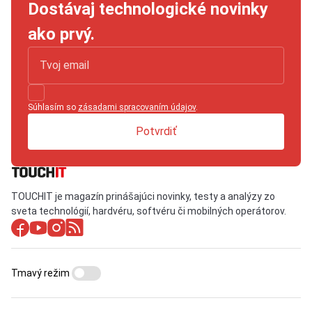
Dostávaj technologické novinky
ako prvý.
Súhlasím so
zásadami spracovaním údajov
.
Potvrdiť
TOUCHIT je magazín prinášajúci novinky, testy a analýzy zo
sveta technológií, hardvéru, softvéru či mobilných operátorov.
Tmavý režim