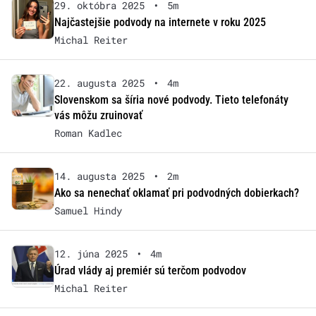
29. októbra 2025
•
5m
Najčastejšie podvody na internete v roku 2025
Michal Reiter
22. augusta 2025
•
4m
Slovenskom sa šíria nové podvody. Tieto telefonáty
vás môžu zruinovať
Roman Kadlec
14. augusta 2025
•
2m
Ako sa nenechať oklamať pri podvodných dobierkach?
Samuel Hindy
12. júna 2025
•
4m
Úrad vlády aj premiér sú terčom podvodov
Michal Reiter