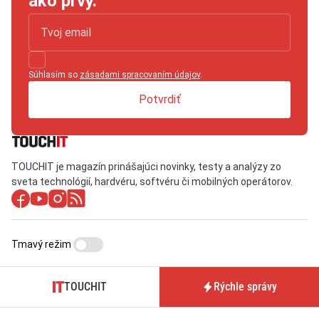
ako prvý.
Súhlasím so
zásadami spracovaním údajov
.
Potvrdiť
TOUCHIT je magazín prinášajúci novinky, testy a analýzy zo
sveta technológií, hardvéru, softvéru či mobilných operátorov.
Tmavý režim
TOUCHIT
Rýchle správy
O nás / Kontakt
Predplatné časopisu
TOUCHIT
Pre inzerentov