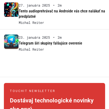
27. januára 2025
•
2m
Tento audioprehrávač na Androide vás chce nalákať na
predplatné
Michal Reiter
23. januára 2025
•
2m
Telegram šíri skupiny falšujúce overenie
Michal Reiter
TOUCHIT NEWSLETTER
Dostávaj technologické novinky