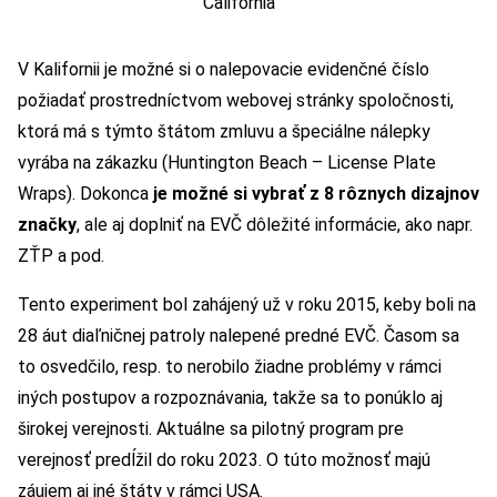
California
V Kalifornii je možné si o nalepovacie evidenčné číslo
požiadať prostredníctvom webovej stránky spoločnosti,
ktorá má s týmto štátom zmluvu a špeciálne nálepky
vyrába na zákazku (Huntington Beach ­– License Plate
Wraps). Dokonca
je možné si vybrať z 8 rôznych dizajnov
značky
, ale aj doplniť na EVČ dôležité informácie, ako napr.
ZŤP a pod.
Tento experiment bol zahájený už v roku 2015, keby boli na
28 áut diaľničnej patroly nalepené predné EVČ. Časom sa
to osvedčilo, resp. to nerobilo žiadne problémy v rámci
iných postupov a rozpoznávania, takže sa to ponúklo aj
širokej verejnosti. Aktuálne sa pilotný program pre
verejnosť predĺžil do roku 2023. O túto možnosť majú
záujem aj iné štáty v rámci USA.