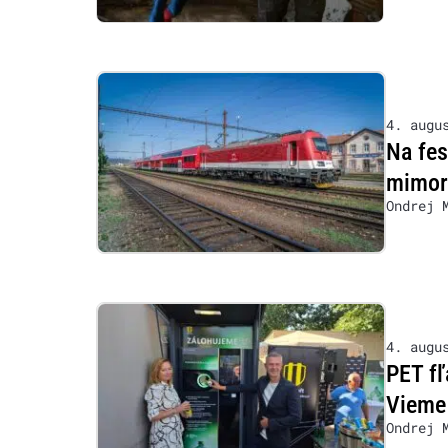
4. augu
Na fe
mimor
Ondrej 
4. augu
PET fľ
Vieme 
Ondrej 