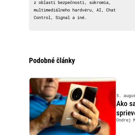
z oblasti bezpečnosti, súkromia,
multimediálneho hardvéru, AI, Chat
Control, Signal a iné.
Podobné články
5. augu
Ako s
sprie
Ondrej 