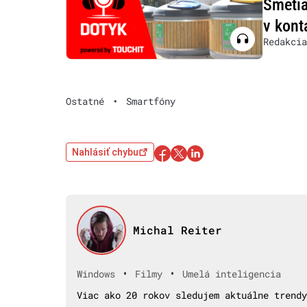
Smetia
v kont
Redakcia
Ostatné
•
Smartfóny
Nahlásiť chybu
Michal Reiter
•
•
Windows
Filmy
Umelá inteligencia
Viac ako 20 rokov sledujem aktuálne trendy