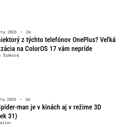
sta 2026
•
2m
iektorý z týchto telefónov OnePlus? Veľká
izácia na ColorOS 17 vám nepríde
a Šimková
ta 2026
•
2m
pider-man je v kinách aj v režime 3D
ček 31)
eiter