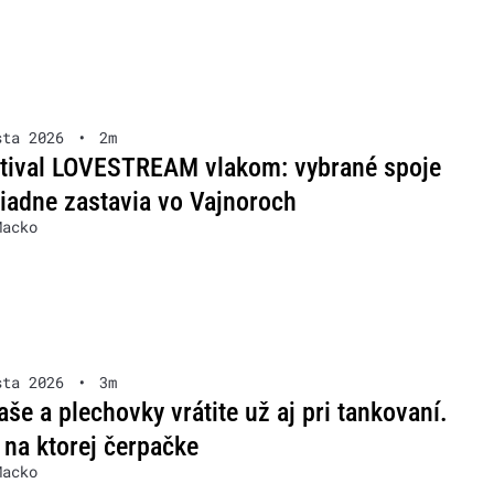
sta 2026
•
2m
stival LOVESTREAM vlakom: vybrané spoje
iadne zastavia vo Vajnoroch
Macko
sta 2026
•
3m
aše a plechovky vrátite už aj pri tankovaní.
na ktorej čerpačke
Macko