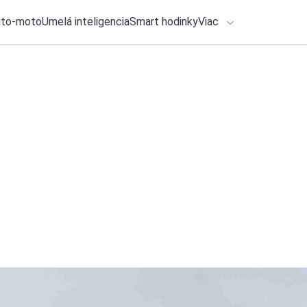
uto-moto
Umelá inteligencia
Smart hodinky
Viac
HLO BY VÁS ZAUJÍMAŤ
lačové správy
24. júla 2026
•
2m
ADÁVANIA
Copilot príde o ďal
Michal Reiter
Zadajte frázu pre vyhľadanie