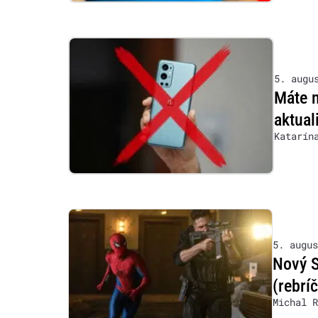
5. augu
Máte n
aktual
Katarín
5. augus
Nový S
(rebrí
Michal R