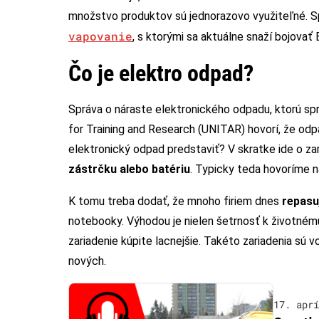
množstvo produktov sú jednorazovo využiteľné. S
vapovanie
, s ktorými sa aktuálne snaží bojovať 
Čo je elektro odpad?
Správa o náraste elektronického odpadu, ktorú sp
for Training and Research (UNITAR) hovorí, že odp
elektronický odpad predstaviť? V skratke ide o za
zástrčku alebo batériu
. Typicky teda hovoríme 
K tomu treba dodať, že mnoho firiem dnes
repasu
notebooky. Výhodou je nielen šetrnosť k životnému 
zariadenie kúpite lacnejšie. Takéto zariadenia sú 
nových.
17. aprí