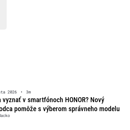
sta 2026
•
3m
a vyznať v smartfónoch HONOR? Nový
vodca pomôže s výberom správneho modelu
Macko