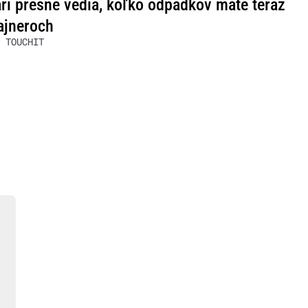
ri presne vedia, koľko odpadkov máte teraz
ajneroch
 TOUCHIT