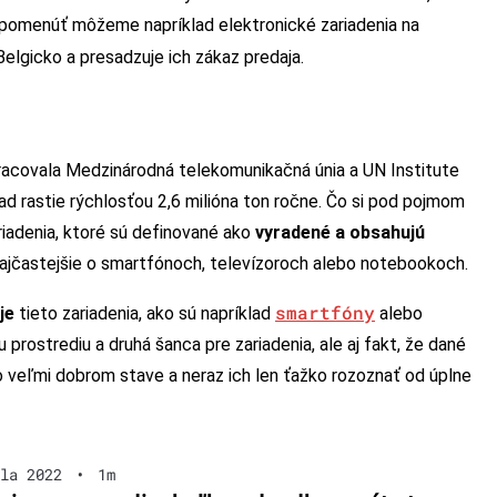
pomenúť môžeme napríklad elektronické zariadenia na
Belgicko a presadzuje ich zákaz predaja.
racovala Medzinárodná telekomunikačná únia a UN Institute
ad rastie rýchlosťou 2,6 milióna ton ročne. Čo si pod pojmom
riadenia, ktoré sú definované ako
vyradené a obsahujú
najčastejšie o smartfónoch, televízoroch alebo notebookoch.
smartfóny
je
tieto zariadenia, ako sú napríklad
alebo
prostrediu a druhá šanca pre zariadenia, ale aj fakt, že dané
vo veľmi dobrom stave a neraz ich len ťažko rozoznať od úplne
la 2022
•
1m