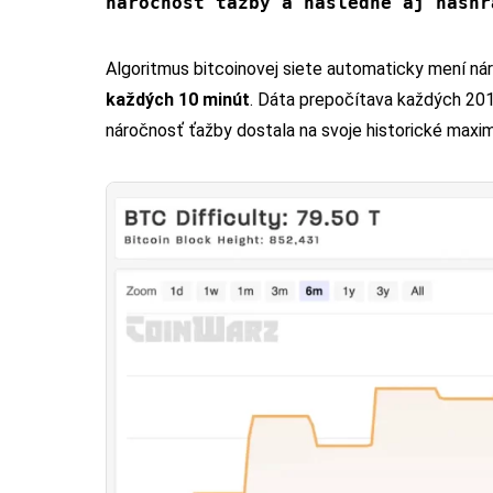
náročnosť ťažby a následne aj hashr
Algoritmus bitcoinovej siete automaticky mení ná
každých 10 minút
. Dáta prepočítava každých 201
náročnosť ťažby dostala na svoje historické max