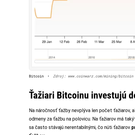
Bitcoin
•
Zdroj: www.coinwarz.com/mining/bitcoin
Ťažiari Bitcoinu investujú 
Na náročnosť ťažby nevplýva len počet ťažiarov, al
odmeny za ťažbu na polovicu. Na ťažiarov má taký
sa často stávajú nerentabilnými, čo núti ťažiarov
p