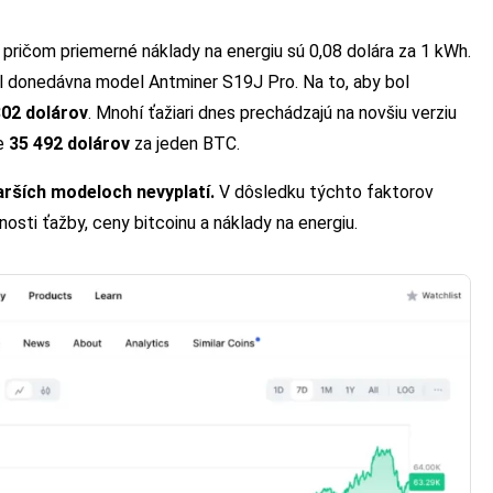
, pričom priemerné náklady na energiu sú 0,08 dolára za 1 kWh.
ol donedávna model Antminer S19J Pro. Na to, aby bol
802 dolárov
. Mnohí ťažiari dnes prechádzajú na novšiu verziu
ne
35 492 dolárov
za jeden BTC.
tarších modeloch nevyplatí.
V dôsledku týchto faktorov
osti ťažby, ceny bitcoinu a náklady na energiu.