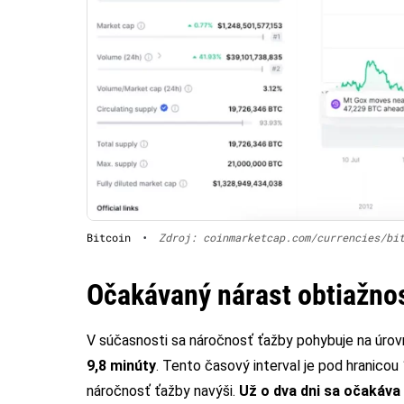
Bitcoin
•
Zdroj: coinmarketcap.com/currencies/bi
Očakávaný nárast obtiažnos
V súčasnosti sa náročnosť ťažby pohybuje na úrov
9,8 minúty
. Tento časový interval je pod hranicou
náročnosť ťažby navýši.
Už o dva dni sa očakáva 