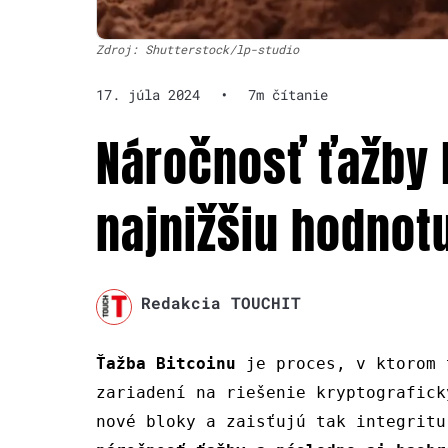
Zdroj: Shutterstock/lp-studio
17. júla 2024
•
7m čítanie
Náročnosť ťažby 
najnižšiu hodnot
Redakcia TOUCHIT
Ťažba Bitcoinu
je proces, v ktorom 
zariadení na riešenie kryptografick
nové bloky a zaisťujú tak integrit