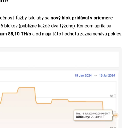
ate
.
ročnosť ťažby tak, aby sa
nový blok pridával v priemere
6 blokov (približne každé dva týždne). Koncom apríla sa
imum
88,10 TH/s
a od mája táto hodnota zaznamenáva pokles.