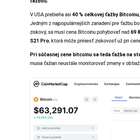
ťažbou.
V USA prebieha asi
40 % celkovej ťažby Bitcoinu
Jedným z najpopulárnejších zariadení pre ťažbu b
ziskový, sa musí cena Bitcoinu pohybovať nad
69 
S21 Pro
, ktorá môže priniesť ziskovosť už pri ce
Pri súčasnej cene bitcoinu sa teda ťažba na s
musia ťažiari neustále monitorovať zmeny v obtiažn