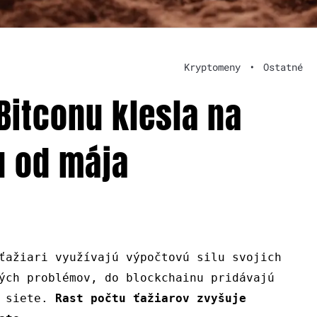
Kryptomeny
•
Ostatné
Bitconu klesla na
u od mája
ťažiari využívajú výpočtovú silu svojich
ých problémov, do blockchainu pridávajú
u siete.
Rast počtu ťažiarov zvyšuje