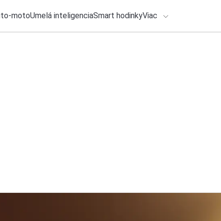
uto-moto
Umelá inteligencia
Smart hodinky
Viac
HLO BY VÁS ZAUJÍMAŤ
lačové správy
6. augusta 2026
•
3m
ADÁVANIA
Xiaomi pokračuje v
získate hodnotný d
Zadajte frázu pre vyhľadanie
Katarína Šimková