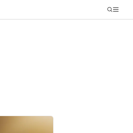
Nájsť
 obľúbenej akcii: Kúpte si smartfón a
arček