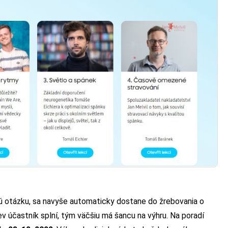
nú otázku, sa navyše automaticky dostane do žrebovania o
v účastník splní, tým väčšiu má šancu na výhru. Na poradí