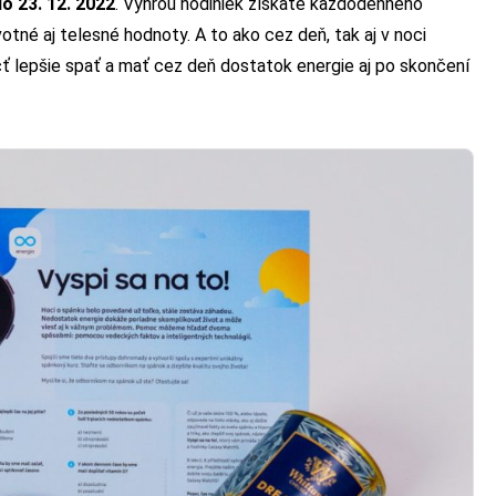
do 23. 12. 2022
. Výhrou hodiniek získate každodenného
otné aj telesné hodnoty. A to ako cez deň, tak aj v noci
 lepšie spať a mať cez deň dostatok energie aj po skončení