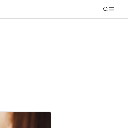
Nájsť
 Nový test výkonu telefónov a počítačov si
hnuť