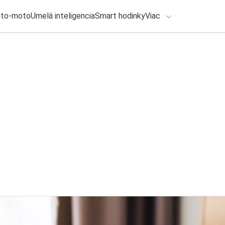
uto-moto
Umelá inteligencia
Smart hodinky
Viac
HLO BY VÁS ZAUJÍMAŤ
lačové správy
28. júla 2026
•
2m
Geekbench 7 je tu:
ADÁVANIA
už teraz viete stia
Zadajte frázu pre vyhľadanie
Katarína Šimková