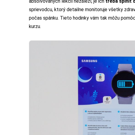
absolvovaných lekcií nezáleží, je ich
treba splniť 
sprievodcu, ktorý detailne monitoruje všetky zdrav
počas spánku. Tieto hodinky vám tak môžu pomôcť
kurzu.