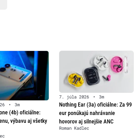
7. júla 2026
•
3m
Nothing Ear (3a) oficiálne: Za 99
26
•
3m
ne (4b) oficiálne:
eur ponúkajú nahrávanie
nu, výbavu aj všetky
hovorov aj silnejšie ANC
Roman Kadlec
ec