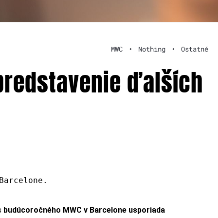
MWC
•
Nothing
•
Ostatné
 predstavenie ďalších
Barcelone.
s
budúcoročného MWC v Barcelone usporiada