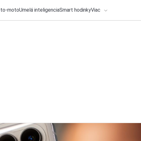
uto-moto
Umelá inteligencia
Smart hodinky
Viac
HLO BY VÁS ZAUJÍMAŤ
lačové správy
25. júla 2026
•
3m
Mladí Slováci porazi
ADÁVANIA
podmienky
Zadajte frázu pre vyhľadanie
Roman Kadlec