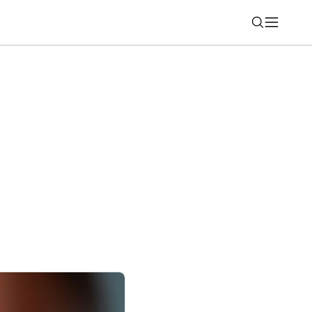
Nájsť
li svet. Ich robot zvládol aj najťažšie