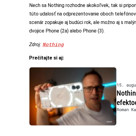
Nech sa Nothing rozhodne akokoľvek, tak si pri
túto udalosť na odprezentovanie oboch telefónov 
scenár zopakuje aj budúci rok, ale možno aj s ma
dvojice Phone (2a) alebo Phone (3).
Nothing
Zdroj:
Prečítajte si aj:
15. augu
Nothin
efekt
Roman Ka