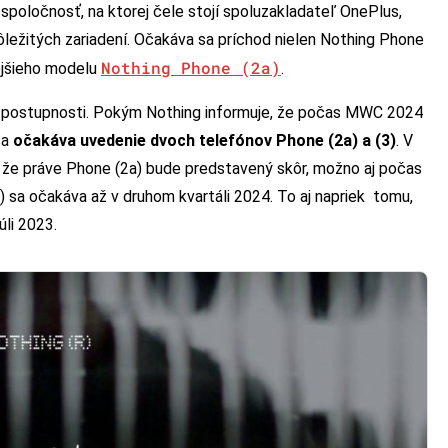
á spoločnosť, na ktorej čele stojí spoluzakladateľ OnePlus,
dôležitých zariadení. Očakáva sa príchod nielen Nothing Phone
Nothing Phone (2a)
nejšieho modelu
.
j postupnosti. Pokým Nothing informuje, že počas MWC 2024
sa
očakáva uvedenie dvoch telefónov Phone (2a) a (3)
. V
že práve Phone (2a) bude predstavený skôr, možno aj počas
sa očakáva až v druhom kvartáli 2024. To aj napriek tomu,
li 2023.