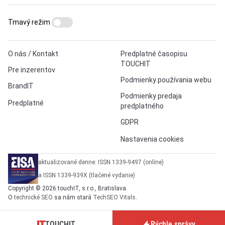
Tmavý režim
O nás / Kontakt
Predplatné časopisu
TOUCHIT
Pre inzerentov
Podmienky používania webu
BrandIT
Podmienky predaja
Predplatné
predplatného
GDPR
Nastavenia cookies
aktualizované denne: ISSN 1339-9497 (online)
a ISSN 1339-939X (tlačené vydanie)
Copyright © 2026 touchIT, s.r.o., Bratislava.
O
technické SEO
sa nám stará
TechSEO Vitals
.
TOUCHIT
Rýchle správy