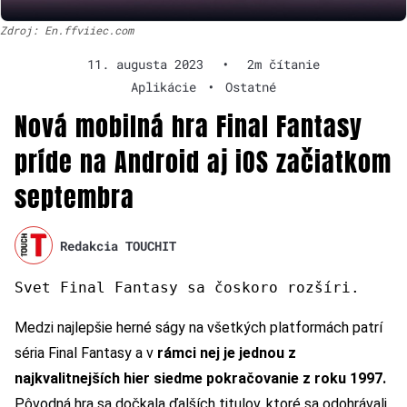
Zdroj: En.ffviiec.com
11. augusta 2023
•
2m čítanie
Aplikácie
•
Ostatné
Nová mobilná hra Final Fantasy
príde na Android aj iOS začiatkom
septembra
Redakcia TOUCHIT
Svet Final Fantasy sa čoskoro rozšíri.
Medzi najlepšie herné ságy na všetkých platformách patrí
séria Final Fantasy a v
rámci nej je jednou z
najkvalitnejších hier siedme pokračovanie z roku 1997.
Pôvodná hra sa dočkala ďalších titulov, ktoré sa odohrávali