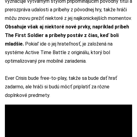
vyznačuje výtvarným štýlom pripomínajúcim pôvodný titul a
prerozpráva udalosti a príbehy z pôvodnej hry, takže hráči
môžu znovu prežiť niektoré z jej najikonickejších momentov.
Obsahuje však aj niektoré nové prvky, napríklad príbeh
The First Soldier a príbehy postáv z čias, keď boli
mladšie.
Pokiaľ ide o jej hrateľnosť, je založená na
systéme Active Time Battle z originálu, ktorý bol
optimalizovaný pre mobilné zariadenia.
Ever Crisis bude free-to-play, takže sa bude dať hrať
zadarmo, ale hráči si budú môcť priplatiť za rôzne
doplnkové predmety.