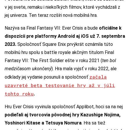
v jej svete, remaku i niekoľkých filmov, ktoré vychádzali z
jej univerza. Ten teraz rozšíri nová mobilná hra.
Nazýva sa Final Fantasy VII: Ever Crisis a bude
oficiálne k
dispozícii pre platformy Android aj iOS už 7. septembra
2023.
Spoločnosť Square Enix prvýkrát oznámila túto
mobilnú hru spolu s battle royale akčným titulom Final
Fantasy VII: The First Soldier ešte v roku 2021 (
ten bol
medzičasom ukončený
). Hra mala vyjsť v roku 2022, ale
začala
odklady jej vydanie posunuli a spoločnosť
uzavreté beta testovanie hry až v júli
tohto roku
.
Hru Ever Crisis vyvinula spoločnosť Applibot, hoci sa na nej
podieľali aj tvorcovia pôvodnej hry Kazushige Nojima,
Yoshinori Kitase a Tetsuya Nomura
. Hra sa tiež