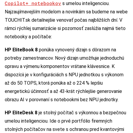
Copilot+ notebookov
s umelou inteligenciou.
Najzaujímavejším modelom a novinkám sa budeme na webe
TOUCHIT.sk detailnejšie venovať počas najbližších dní. V
rámci rýchlej sumarizácie si pozornosť zaslúžia najmä tieto
notebooky a počítače:
HP EliteBook 8
ponúka vynovený dizajn s dôrazom na
potreby zamestnancov. Nový dizajn umožňuje jednoduchú
opravu a výmenu komponentov vrátane klávesnice. K
dispozícii je v konfiguráciách s NPU jednotkou s výkonom
až do 50 TOPS, ktorá ponúka až o 224 % lepšiu
energetickú účinnosť a až 43-krát rýchlejšie generovanie
obrazu AI v porovnaní s notebookmi bez NPU jednotky.
HP EliteDesk 8
je stolný počítač s výkonnou a bezpečnou
umelou inteligenciou. Ide o prvé portfólio firemných
stolných počítačov na svete s ochranou pred kvantovými