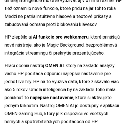
umelej inteligencie môžete využívať aj v offline režime. HP
tiež oznámilo nové funkcie, ktoré prídu na jar tohto roka.
Medzi ne patria intuitívne hlasové a textové príkazy a
zabudovaná ochrana proti blokovaniu klávesov.
HP zlepšilo aj
AI funkcie pre webkameru
, ktoré prinášajú
nové nástroje, ako je Magic Background, bezproblémová
integrácia streamingu či prekrytie prezentujúceho.
Hráči ocenia nástroj
OMEN AI
, ktorý na základe analýzy
vášho HP počítača odporučí najlepšie nastavenie pre
jednotlivé hry. HP na to využíva dáta, ktoré získavalo viac
ako 5 rokov. Umelá inteligencia by na základe toho mala
ponúknuť to
najlepšie nastavenie
, ktoré si aktivujete
jedným kliknutím. Nástroj OMEN AI je dostupný v aplikácii
OMEN Gaming Hub, ktorý je k dispozícii vo všetkých
herných a spotrebiteľských počítačoch od HP.