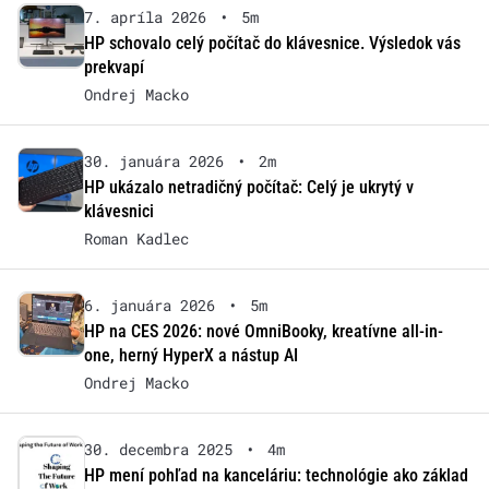
7. apríla 2026
•
5m
HP schovalo celý počítač do klávesnice. Výsledok vás
prekvapí
Ondrej Macko
30. januára 2026
•
2m
HP ukázalo netradičný počítač: Celý je ukrytý v
klávesnici
Roman Kadlec
6. januára 2026
•
5m
HP na CES 2026: nové OmniBooky, kreatívne all-in-
one, herný HyperX a nástup AI
Ondrej Macko
30. decembra 2025
•
4m
HP mení pohľad na kanceláriu: technológie ako základ