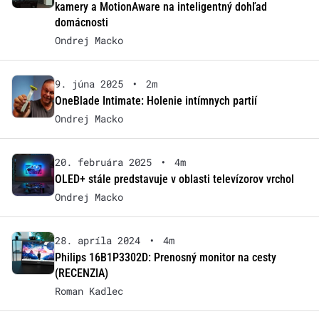
kamery a MotionAware na inteligentný dohľad
domácnosti
Ondrej Macko
9. júna 2025
•
2m
OneBlade Intimate: Holenie intímnych partií
Ondrej Macko
20. februára 2025
•
4m
OLED+ stále predstavuje v oblasti televízorov vrchol
Ondrej Macko
28. apríla 2024
•
4m
Philips 16B1P3302D: Prenosný monitor na cesty
(RECENZIA)
Roman Kadlec