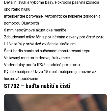
Detailní zvuk a výborné basy. Pokročilá pasívna izolácia
okolitého hluku
Inteligentné párovanie. Automatické nájdenie zariadenia
pomocou Bluetooth
6 mm neodýmové akustické meniče
Zabudovaný mikrofón s potlačením ozveny pre čistý zvuk
Užívateľsky prívetivé ovládanie tlačidlami
Šesť hodín hrania pri súčasnom monitorovaní tepu
Vstavaný monitor srdcovej frekvencie
Vodeodolný podľa IPX5 a odolné proti potu
Rýchle nabíjanie. Už za 15 minút nabíjania je možné až
hodinové počúvanie
ST702 – buďte nabití a čistí