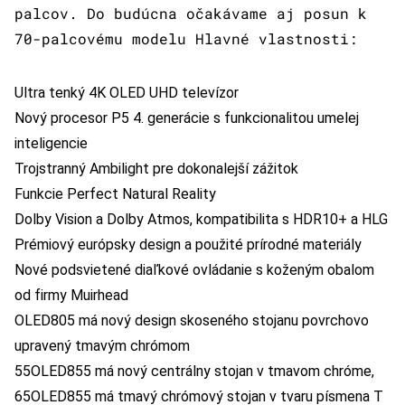
palcov. Do budúcna očakávame aj posun k
70-palcovému modelu Hlavné vlastnosti:
Ultra tenký 4K OLED UHD
televízor
Nový procesor P5 4. generácie s funkcionalitou umelej
inteligencie
Trojstranný Ambilight pre dokonalejší zážitok
Funkcie Perfect Natural Reality
Dolby Vision a Dolby Atmos, kompatibilita s HDR10+ a HLG
Prémiový európsky design a použité prírodné materiály
Nové podsvietené diaľkové ovládanie s koženým obalom
od firmy Muirhead
OLED805 má nový design skoseného stojanu povrchovo
upravený tmavým chrómom
55OLED855 má nový centrálny stojan v tmavom chróme,
65OLED855 má tmavý chrómový stojan v tvaru písmena T