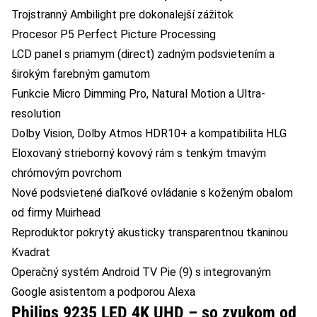
Trojstranný Ambilight pre dokonalejší zážitok
Procesor P5 Perfect Picture Processing
LCD panel s priamym (direct) zadným podsvietením a
širokým farebným gamutom
Funkcie Micro Dimming Pro, Natural Motion a Ultra-
resolution
Dolby Vision, Dolby Atmos HDR10+ a kompatibilita HLG
Eloxovaný strieborný kovový rám s tenkým tmavým
chrómovým povrchom
Nové podsvietené diaľkové ovládanie s koženým obalom
od firmy Muirhead
Reproduktor pokrytý akusticky transparentnou tkaninou
Kvadrat
Operačný systém Android TV Pie (9) s integrovaným
Google asistentom a podporou Alexa
Philips 9235 LED 4K UHD – so zvukom od