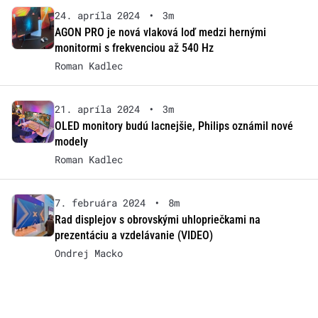
24. apríla 2024
•
3m
AGON PRO je nová vlaková loď medzi hernými
monitormi s frekvenciou až 540 Hz
Roman Kadlec
21. apríla 2024
•
3m
OLED monitory budú lacnejšie, Philips oznámil nové
modely
Roman Kadlec
7. februára 2024
•
8m
Rad displejov s obrovskými uhlopriečkami na
prezentáciu a vzdelávanie (VIDEO)
Ondrej Macko