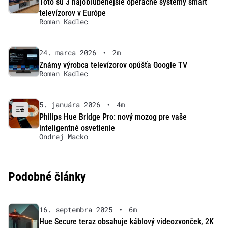
Toto sú 3 najobľúbenejšie operačné systémy smart
televízorov v Európe
Roman Kadlec
24. marca 2026
•
2m
Známy výrobca televízorov opúšťa Google TV
Roman Kadlec
5. januára 2026
•
4m
Philips Hue Bridge Pro: nový mozog pre vaše
inteligentné osvetlenie
Ondrej Macko
Podobné články
16. septembra 2025
•
6m
Hue Secure teraz obsahuje káblový videozvonček, 2K