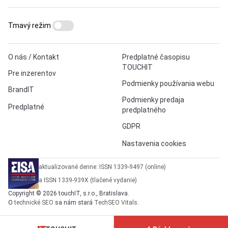
Tmavý režim
O nás / Kontakt
Predplatné časopisu
TOUCHIT
Pre inzerentov
Podmienky používania webu
BrandIT
Podmienky predaja
Predplatné
predplatného
GDPR
Nastavenia cookies
aktualizované denne: ISSN 1339-9497 (online)
a ISSN 1339-939X (tlačené vydanie)
Copyright © 2026 touchIT, s.r.o., Bratislava.
O
technické SEO
sa nám stará
TechSEO Vitals
.