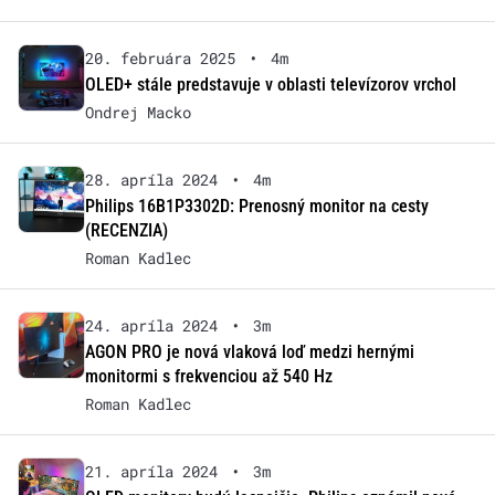
20. februára 2025
•
4m
OLED+ stále predstavuje v oblasti televízorov vrchol
Ondrej Macko
28. apríla 2024
•
4m
Philips 16B1P3302D: Prenosný monitor na cesty
(RECENZIA)
Roman Kadlec
24. apríla 2024
•
3m
AGON PRO je nová vlaková loď medzi hernými
monitormi s frekvenciou až 540 Hz
Roman Kadlec
21. apríla 2024
•
3m