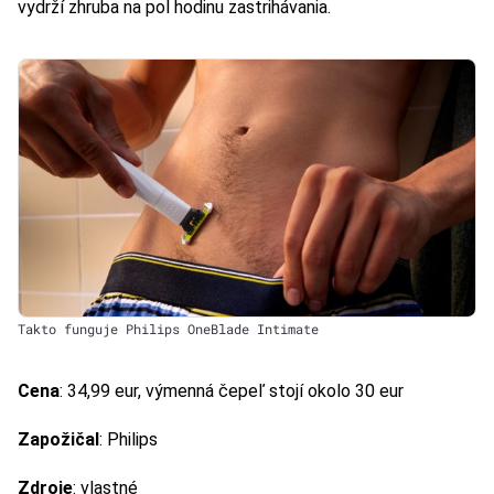
vydrží zhruba na pol hodinu zastrihávania.
Takto funguje Philips OneBlade Intimate
Cena
: 34,99 eur, výmenná čepeľ stojí okolo 30 eur
Zapožičal
: Philips
Zdroje
: vlastné