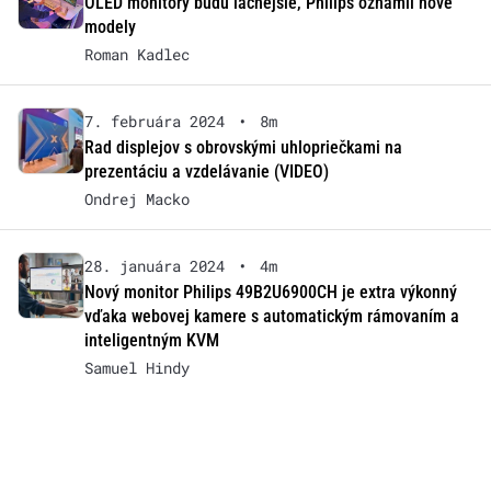
OLED monitory budú lacnejšie, Philips oznámil nové
modely
Roman Kadlec
7. februára 2024
•
8m
Rad displejov s obrovskými uhlopriečkami na
prezentáciu a vzdelávanie (VIDEO)
Ondrej Macko
28. januára 2024
•
4m
Nový monitor Philips 49B2U6900CH je extra výkonný
vďaka webovej kamere s automatickým rámovaním a
inteligentným KVM
Samuel Hindy