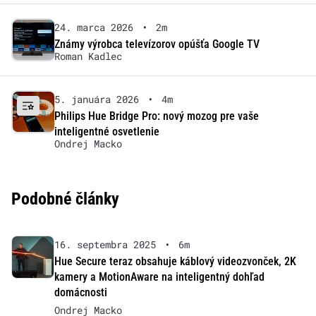
24. marca 2026
•
2m
Známy výrobca televízorov opúšťa Google TV
Roman Kadlec
5. januára 2026
•
4m
Philips Hue Bridge Pro: nový mozog pre vaše
inteligentné osvetlenie
Ondrej Macko
Podobné články
16. septembra 2025
•
6m
Hue Secure teraz obsahuje káblový videozvonček, 2K
kamery a MotionAware na inteligentný dohľad
domácnosti
Ondrej Macko