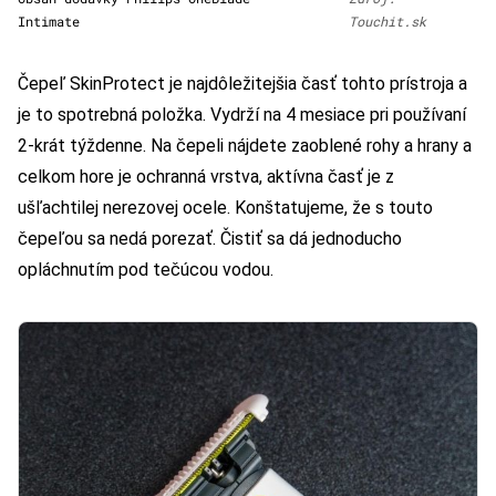
Intimate
Touchit.sk
Čepeľ SkinProtect je najdôležitejšia časť tohto prístroja a
je to spotrebná položka. Vydrží na 4 mesiace pri používaní
2-krát týždenne. Na čepeli nájdete zaoblené rohy a hrany a
celkom hore je ochranná vrstva, aktívna časť je z
ušľachtilej nerezovej ocele. Konštatujeme, že s touto
čepeľou sa nedá porezať. Čistiť sa dá jednoducho
opláchnutím pod tečúcou vodou.