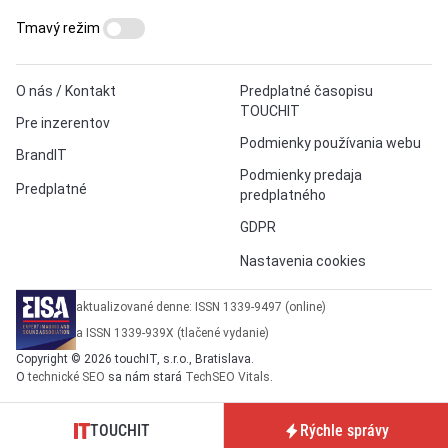
Tmavý režim
O nás / Kontakt
Predplatné časopisu
TOUCHIT
Pre inzerentov
Podmienky používania webu
BrandIT
Podmienky predaja
Predplatné
predplatného
GDPR
Nastavenia cookies
aktualizované denne: ISSN 1339-9497 (online)
a ISSN 1339-939X (tlačené vydanie)
Copyright © 2026 touchIT, s.r.o., Bratislava.
O
technické SEO
sa nám stará
TechSEO Vitals
.
TOUCHIT
Rýchle správy