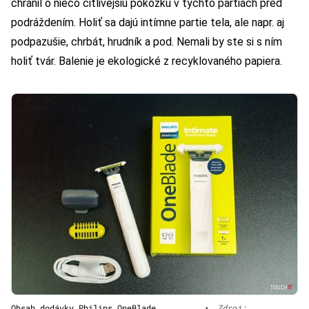
chránil o niečo citlivejšiu pokožku v týchto partiách pred
podráždením. Holiť sa dajú intímne partie tela, ale napr. aj
podpazušie, chrbát, hrudník a pod. Nemali by ste si s ním
holiť tvár. Balenie je ekologické z recyklovaného papiera.
Obsah dodávky Philips OneBlade
•
Zdroj: