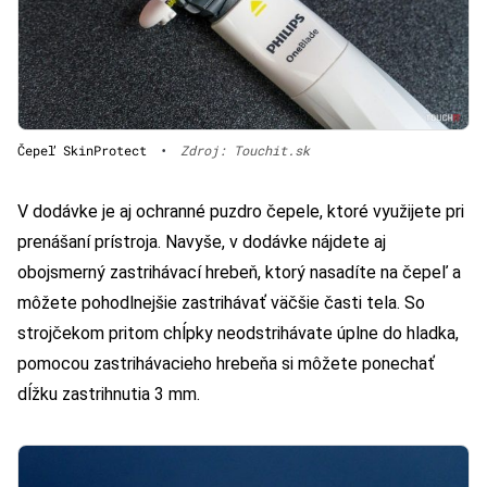
Čepeľ SkinProtect
•
Zdroj: Touchit.sk
V dodávke je aj ochranné puzdro čepele, ktoré využijete pri
prenášaní prístroja. Navyše, v dodávke nájdete aj
obojsmerný zastrihávací hrebeň, ktorý nasadíte na čepeľ a
môžete pohodlnejšie zastrihávať väčšie časti tela. So
strojčekom pritom chĺpky neodstrihávate úplne do hladka,
pomocou zastrihávacieho hrebeňa si môžete ponechať
dĺžku zastrihnutia 3 mm.