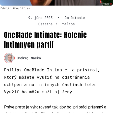
Zdroj: Touchit.sk
9. júna 2025
•
2m čítanie
Ostatné
•
Philips
OneBlade Intimate: Holenie
intímnych partií
Ondrej Macko
Philips OneBlade Intimate je prístroj,
ktorý môžete využiť na odstránenia
ochlpenia na intímnych častiach tela.
Využiť ho môžu muži aj ženy.
Práve preto je vyhotovený tak, aby bol pri práci príjemný a