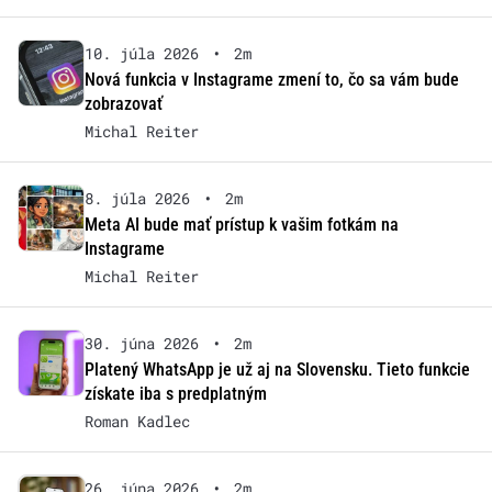
10. júla 2026
•
2m
Nová funkcia v Instagrame zmení to, čo sa vám bude
zobrazovať
Michal Reiter
8. júla 2026
•
2m
Meta AI bude mať prístup k vašim fotkám na
Instagrame
Michal Reiter
30. júna 2026
•
2m
Platený WhatsApp je už aj na Slovensku. Tieto funkcie
získate iba s predplatným
Roman Kadlec
26. júna 2026
•
2m