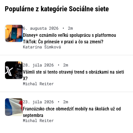
Populárne z kategórie Sociálne siete
6. augusta 2026
•
2m
Disney+ oznámilo veľkú spoluprácu s platformou
TikTok: Čo prinesie v praxi a čo sa zmení?
Katarína Šimková
28. júla 2026
•
2m
Všimli ste si tento otravný trend s obrázkami na sieti
X?
Michal Reiter
23. júla 2026
•
2m
Francúzsko chce obmedziť mobily na školách už od
septembra
Michal Reiter