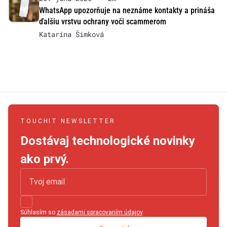
WhatsApp upozorňuje na neznáme kontakty a prináša
ďalšiu vrstvu ochrany voči scammerom
Katarína Šimková
TOUCHIT NEWSLETTER
Dostávaj technologické novinky
ako prvý.
Súhlasím so
zásadami spracovaním údajov
.