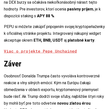
na DEX burzy sa očakáva niekoľkonásobný nárast tejto
hodnoty. Pre investorov, ktorí ocenia
pasívny príjem
, je k
dispozícii staking s
APY 88 %
.
PEPU si môžete zakúpiť pripojením svojej kryptopeňaženky
k oficiálnej stránke projektu. Integrovaný nákupný widget
akceptuje okrem
ETH, BNB, USDT
aj
platobné karty
.
Viac o projekte Pepe Unchained
Záver
Osobnosť Donalda Trumpa často vyvoláva kontroverzné
reakcie a vlny silných emócií. Kým na Európu čakajú
obmedzenia v oblasti exportu, kryptomenový priemysel
bude rásť. Ak Trump dodrží svoje sľuby, najbližšie štyri roky
by mohli byť pre toto odvetvie
novou zlatou érou
.