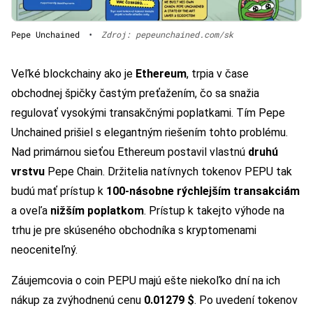
Pepe Unchained
•
Zdroj: pepeunchained.com/sk
Veľké blockchainy ako je
Ethereum
, trpia v čase
obchodnej špičky častým preťažením, čo sa snažia
regulovať vysokými transakčnými poplatkami. Tím Pepe
Unchained prišiel s elegantným riešením tohto problému.
Nad primárnou sieťou Ethereum postavil vlastnú
druhú
vrstvu
Pepe Chain. Držitelia natívnych tokenov PEPU tak
budú mať prístup k
100-násobne rýchlejším transakciám
a oveľa
nižším poplatkom
. Prístup k takejto výhode na
trhu je pre skúseného obchodníka s kryptomenami
neoceniteľný.
Záujemcovia o coin PEPU majú ešte niekoľko dní na ich
nákup za zvýhodnenú cenu
0.01279 $
. Po uvedení tokenov