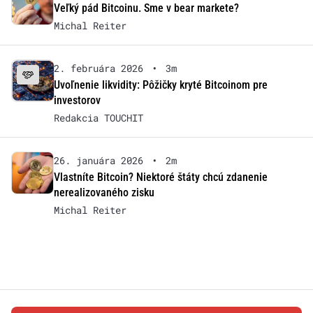
Veľký pád Bitcoinu. Sme v bear markete?
Michal Reiter
2. februára 2026
•
3m
Uvoľnenie likvidity: Pôžičky kryté Bitcoinom pre
investorov
Redakcia TOUCHIT
26. januára 2026
•
2m
Vlastníte Bitcoin? Niektoré štáty chcú zdanenie
nerealizovaného zisku
Michal Reiter