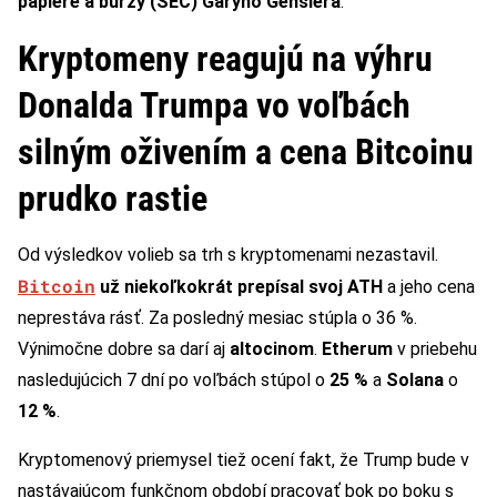
papiere a burzy (SEC) Garyho Genslera
.
Kryptomeny reagujú na výhru
Donalda Trumpa vo voľbách
silným oživením a cena Bitcoinu
prudko rastie
Od výsledkov volieb sa trh s kryptomenami nezastavil.
Bitcoin
už niekoľkokrát prepísal svoj ATH
a jeho cena
neprestáva rásť. Za posledný mesiac stúpla o 36 %.
Výnimočne dobre sa darí aj
altocinom
.
Etherum
v priebehu
nasledujúcich 7 dní po voľbách stúpol o
25 %
a
Solana
o
12 %
.
Kryptomenový priemysel tiež ocení fakt, že Trump bude v
nastávajúcom funkčnom období pracovať bok po boku s