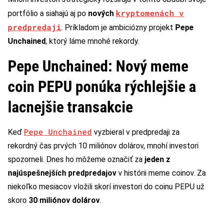
kryptomenách
v
portfólio a siahajú aj po
nových
predpredaji
. Príkladom je ambiciózny projekt
Pepe
Unchained
, ktorý láme mnohé rekordy.
Pepe Unchained: Nový meme
coin PEPU ponúka rýchlejšie a
lacnejšie transakcie
Pepe Unchained
Keď
vyzbieral v predpredaji za
rekordný čas prvých 10 miliónov dolárov, mnohí investori
spozorneli. Dnes ho môžeme označiť za
jeden z
najúspešnejších predpredajov
v histórii meme coinov. Za
niekoľko mesiacov vložili skorí investori do coinu PEPU už
skoro
30 miliónov dolárov
.