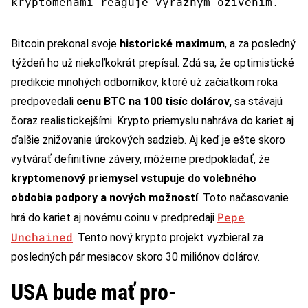
kryptomenami reaguje výrazným oživením.
Bitcoin prekonal svoje
historické maximum
, a za posledný
týždeň ho už niekoľkokrát prepísal. Zdá sa, že optimistické
predikcie mnohých odborníkov, ktoré už začiatkom roka
predpovedali
cenu BTC na 100 tisíc dolárov,
sa stávajú
čoraz realistickejšími. Krypto priemyslu nahráva do kariet aj
ďalšie znižovanie úrokových sadzieb. Aj keď je ešte skoro
vytvárať definitívne závery, môžeme predpokladať, že
kryptomenový priemysel vstupuje do volebného
obdobia podpory a nových možností
. Toto načasovanie
Pepe
hrá do kariet aj novému coinu v predpredaji
Unchained
. Tento nový krypto projekt vyzbieral za
posledných pár mesiacov skoro 30 miliónov dolárov.
USA bude mať pro-