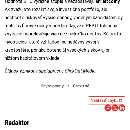
Hodnota BTC výrazne stúpla a nezaostávajú ani
altcoiny
.
Ak zvažujete rozšíriť svoje investičné portfólio, ale
nechcete riskovať vyššie obnosy, vhodným kandidátom by
mohli byť práve coiny v predpredaji, ako
PEPU
. Ich cena
zvyčajne neprekračuje viac než niekoľko centov. Sú preto
investíciou, ktorá vzhľadom na nedávny vývoj v
kryptosfére, ponúka potenciál vysokých ziskov aj pri
nižšom kapitálovom vklade.
Článok vznikol v spolupráci s ClickOut Media.
Kryptomeny
•
Ostatné
Nahlásiť chybu
Redaktor