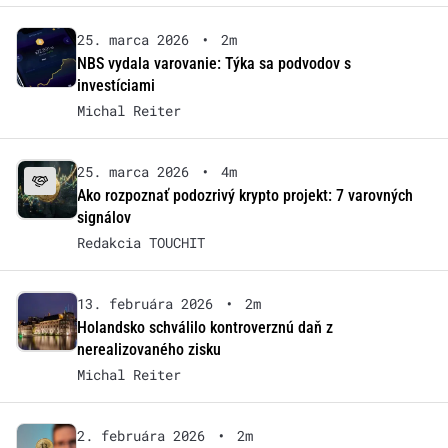
25. marca 2026
•
2m
NBS vydala varovanie: Týka sa podvodov s
investíciami
Michal Reiter
25. marca 2026
•
4m
Ako rozpoznať podozrivý krypto projekt: 7 varovných
signálov
Redakcia TOUCHIT
13. februára 2026
•
2m
Holandsko schválilo kontroverznú daň z
nerealizovaného zisku
Michal Reiter
2. februára 2026
•
2m