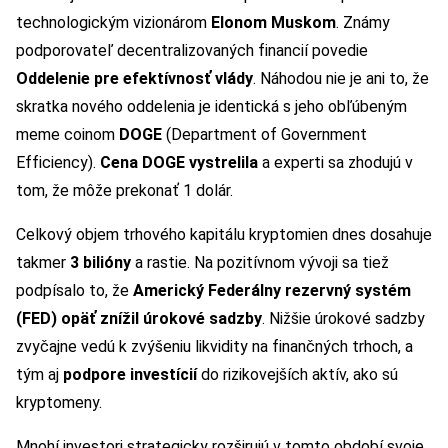
technologickým vizionárom
Elonom Muskom
. Známy
podporovateľ decentralizovaných financií povedie
Oddelenie pre efektívnosť vlády
. Náhodou nie je ani to, že
skratka nového oddelenia je identická s jeho obľúbeným
meme coinom
DOGE
(Department of Government
Efficiency).
Cena DOGE vystrelila
a experti sa zhodujú v
tom, že môže prekonať 1 dolár.
Celkový objem trhového kapitálu kryptomien dnes dosahuje
takmer
3 bilióny
a rastie. Na pozitívnom vývoji sa tiež
podpísalo to, že
Americký Federálny rezervný systém
(FED) opäť znížil úrokové sadzby
. Nižšie úrokové sadzby
zvyčajne vedú k zvýšeniu likvidity na finančných trhoch, a
tým aj
podpore investícií
do rizikovejších aktív, ako sú
kryptomeny.
Mnohí investori strategicky rozširujú v tomto období svoje