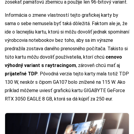
zosekať pamäťovú zbernicu a použije len 96-bitový variant.
Informácia o zmene vlastností tejto grafickej karty by
sama o sebe nemusela byť taká dôležitá. Faktom ale je, že
ide o lacnejšiu kartu, ktorú si môžu dovoliť jednak spomínaní
výrobcovia notebookov bez toho, aby sa im výrazne
predražila zostava daného prenosného počítača. Takisto si
túto kartu môžu dovoliť používatelia, ktorí chcú
cenovo
výhodný variant s raytracingom
, zároveň chcú mať aj
prijateľné TDP
. Pôvodná verzia tejto karty mala totiž TDP
130 W, neskôr s čipom GA107 bolo znížené na 115 W. Ako
príklad môžeme uviesť grafickú kartu GIGABYTE GeForce
RTX 3050 EAGLE 8 GB, ktorá sa dá kúpiť za 250 eur.