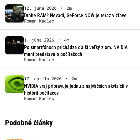
12. júna 2026
•
2m
Drahé RAM? Nevadí, GeForce NOW je teraz v zľave
Roman Kadlec
1. júna 2026
•
4m
Po smartfónoch prichádza ďalší veľký zlom. NVIDIA
mení predstavu o počítačoch
Roman Kadlec
17. apríla 2026
•
2m
NVIDIA vraj pripravuje jednu z najväčších akvizícií v
histórii počítačov
Roman Kadlec
Podobné články