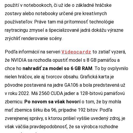
použití v notebookoch, či už ide o základné hráčske
zostavy alebo notebooky určené pre kreatívnych
používateľov. Práve tam má prítomnosť technológie
raytracingu zmysel a špecializované jadrá dokážu výrazne
zrýchliť renderovanie scény.
Videocardz
Podľa informácií na serveri
to zatiaľ vyzerá,
že NVIDIA sa rozhodla opustiť model s 8 GB pamäťou a
chce ho
nahradiť za model so 6 GB RAM
. To by ovplyvnilo
nielen hráčov, ale aj tvorcov obsahu. Grafická karta je
pôvodne postavená na jadre GA106 a bola predstavená už
v roku 2022. Má 2560 CUDA jadier a 128-bitovú pamäťovú
zbernicu.
Po novom sa však hovorí
o tom, že by mohla
mať zbernica šírku iba 96, prípadne 192 bitov. Podľa
zverejnenej správy, s ktorou prišiel vyššie uvedený zdroj, je
však väčšia pravdepodobnosť, že sa výrobca rozhodne