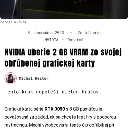
Zdroj: NVIDIA
8. decembra 2023
•
2m čítanie
NVIDIA
•
Ostatné
NVIDIA uberie 2 GB VRAM zo svojej
obľúbenej grafickej karty
Michal Reiter
Tento krok nepoteší nielen hráčov.
Grafická karta série
RTX 3050
s 8 GB pamäťou je
považovaná za základ, ak sa chcete hrať hry s podporou
raytracingu. Mnohí výrobcovia si tento čip obľúbili aj pri