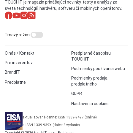
TOUCHIT je magazín prinášajúci novinky, testy a analýzy zo
sveta technológií, hardvéru, softvéru či mobilných operátorov.
Tmavý režim
O nás / Kontakt
Predplatné časopisu
TOUCHIT
Pre inzerentov
Podmienky používania webu
BrandIT
Podmienky predaja
Predplatné
predplatného
GDPR
Nastavenia cookies
aktualizované denne: ISSN 1339-9497 (online)
a ISSN 1339-939X (tlačené vydanie)
Copyright © 2026 touchIT, s.r.o., Bratislava.