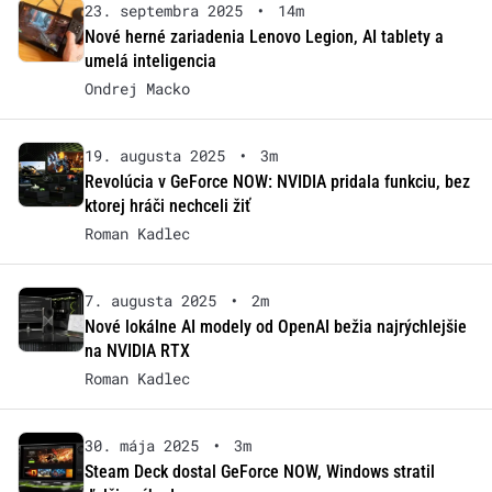
23. septembra 2025
•
14m
Nové herné zariadenia Lenovo Legion, AI tablety a
umelá inteligencia
Ondrej Macko
19. augusta 2025
•
3m
Revolúcia v GeForce NOW: NVIDIA pridala funkciu, bez
ktorej hráči nechceli žiť
Roman Kadlec
7. augusta 2025
•
2m
Nové lokálne AI modely od OpenAI bežia najrýchlejšie
na NVIDIA RTX
Roman Kadlec
30. mája 2025
•
3m
Steam Deck dostal GeForce NOW, Windows stratil