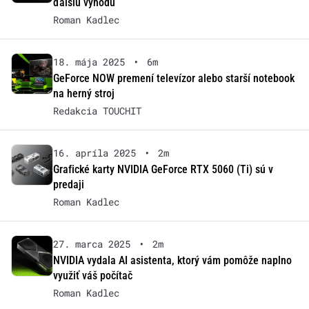
ďalšiu výhodu
Roman Kadlec
18. mája 2025
•
6m
GeForce NOW premení televízor alebo starší notebook
na herný stroj
Redakcia TOUCHIT
16. apríla 2025
•
2m
Grafické karty NVIDIA GeForce RTX 5060 (Ti) sú v
predaji
Roman Kadlec
27. marca 2025
•
2m
NVIDIA vydala AI asistenta, ktorý vám pomôže naplno
využiť váš počítač
Roman Kadlec