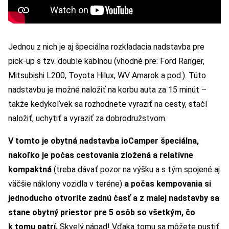
Jednou z nich je aj špeciálna rozkladacia nadstavba pre
pick-up s tzv. double kabínou (vhodné pre: Ford Ranger,
Mitsubishi L200, Toyota Hilux, WV Amarok a pod.). Túto
nadstavbu je možné naložiť na korbu auta za 15 minút –
takže kedykoľvek sa rozhodnete vyraziť na cesty, stačí
naložiť, uchytiť a vyraziť za dobrodružstvom.
V tomto je obytná nadstavba ioCamper špeciálna,
nakoľko je počas cestovania zložená a relatívne
kompaktná
(treba dávať pozor na výšku a s tým spojené aj
väčšie náklony vozidla v teréne)
a počas kempovania si
jednoducho otvoríte zadnú časť a z malej nadstavby sa
stane obytný priestor pre 5 osôb so všetkým, čo
k tomu patrí.
Skvelý nápad! Vďaka tomu sa môžete pustiť