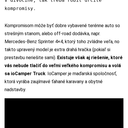
v divočine, tak treba robiť určité
kompromisy.
Kompromisom môže byť dobre vybavené terénne auto so
strešným stanom, alebo off-road dodávka, napr.
Mercedes-Benz Sprinter 4×4, ktorý toho zvládne veľa, no
takto upravený model je extra drahá hračka (pokiaľ si
prestavbu neriešite sami).
Existuje však aj riešenie, ktoré
vás nebude tlačiť do veľmi veľkého kompromisu a volá
sa ioCamper Truck
. IoCamper je maďarská spoločnosť,
ktorá vyrába zaujímavé ťahané karavany a obytné
nadstavby.