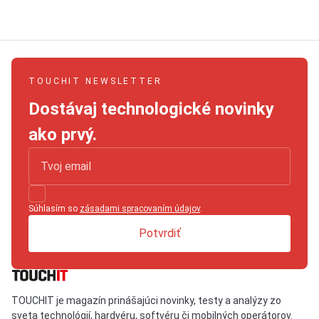
TOUCHIT NEWSLETTER
Dostávaj technologické novinky
ako prvý.
Súhlasím so
zásadami spracovaním údajov
.
Potvrdiť
TOUCHIT je magazín prinášajúci novinky, testy a analýzy zo
sveta technológií, hardvéru, softvéru či mobilných operátorov.