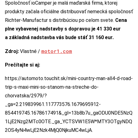
Spoločnosť ioCamper je malá maďarská firma, ktorej
produkty začala oficiálne distribuovať nemecká spoločnosť
Richter-Manufactur s distribúciou po celom svete.
Cena
plne vybavenej nadstavby s dopravou je 41 330 eur
a základná nadstavba vás bude stáť 31 160 eur.
motor1.com
Zdroj:
Vlastné /
Prečítajte si aj:
https://automoto.touchit.sk/mini-country-man-all4-d-road-
trip-s-maxi-mini-so-stanom-na-streche-do-
chorvatska/2979/?
_ga=2.219839961.117773576.1679695912-
854419745.1678617491&_gl=13b8b7u_gaODU0NDE5NzQ
1LjE2Nzg2MTc0OTE._ga_YCTSVW1E5W*MTY3OTgyNDQ
2OS4yNi4wLjE2Nzk4MjQ0NjkuMC4wLjA.