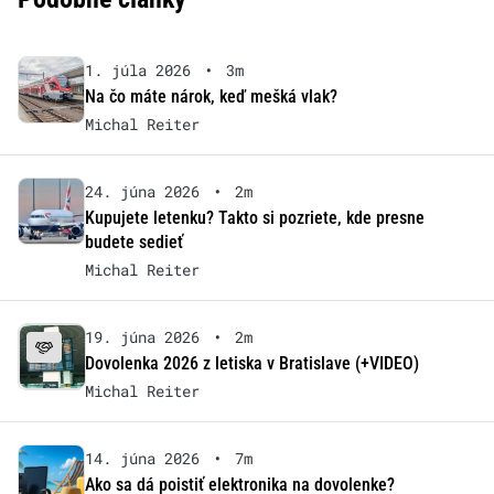
1. júla 2026
•
3m
Na čo máte nárok, keď mešká vlak?
Michal Reiter
24. júna 2026
•
2m
Kupujete letenku? Takto si pozriete, kde presne
budete sedieť
Michal Reiter
19. júna 2026
•
2m
Dovolenka 2026 z letiska v Bratislave (+VIDEO)
Michal Reiter
14. júna 2026
•
7m
Ako sa dá poistiť elektronika na dovolenke?