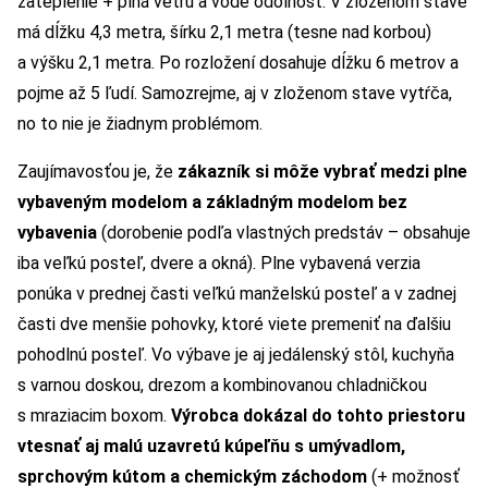
zateplenie + plná vetru a vode odolnosť. V zloženom stave
má dĺžku 4,3 metra, šírku 2,1 metra (tesne nad korbou)
a výšku 2,1 metra. Po rozložení dosahuje dĺžku 6 metrov a
pojme až 5 ľudí. Samozrejme, aj v zloženom stave vytŕča,
no to nie je žiadnym problémom.
Zaujímavosťou je, že
zákazník si môže vybrať medzi plne
vybaveným modelom a základným modelom bez
vybavenia
(dorobenie podľa vlastných predstáv – obsahuje
iba veľkú posteľ, dvere a okná). Plne vybavená verzia
ponúka v prednej časti veľkú manželskú posteľ a v zadnej
časti dve menšie pohovky, ktoré viete premeniť na ďalšiu
pohodlnú posteľ. Vo výbave je aj jedálenský stôl, kuchyňa
s varnou doskou, drezom a kombinovanou chladničkou
s mraziacim boxom.
Výrobca dokázal do tohto priestoru
vtesnať aj malú uzavretú kúpeľňu s umývadlom,
sprchovým kútom a chemickým záchodom
(+ možnosť