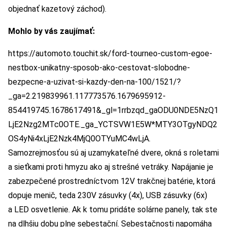
objednať kazetový záchod).
Mohlo by vás zaujímať:
https://automoto.touchit.sk/ford-tourneo-custom-egoe-
nestbox-unikatny-sposob-ako-cestovat-slobodne-
bezpecne-a-uzivat-si-kazdy-den-na-100/1521/?
_ga=2.219839961.117773576.1679695912-
854419745.1678617491&_gl=1rrbzqd_gaODU0NDE5NzQ1
LjE2Nzg2MTc0OTE._ga_YCTSVW1E5W*MTY3OTgyNDQ2
OS4yNi4xLjE2Nzk4MjQ0OTYuMC4wLjA.
Samozrejmosťou sú aj uzamykateľné dvere, okná s roletami
a sieťkami proti hmyzu ako aj strešné vetráky. Napájanie je
zabezpečené prostredníctvom 12V trakčnej batérie, ktorá
dopuje menič, teda 230V zásuvky (4x), USB zásuvky (6x)
a LED osvetlenie. Ak k tomu pridáte solárne panely, tak ste
na dlhšiu dobu plne sebestační. Sebestačnosti napomáha