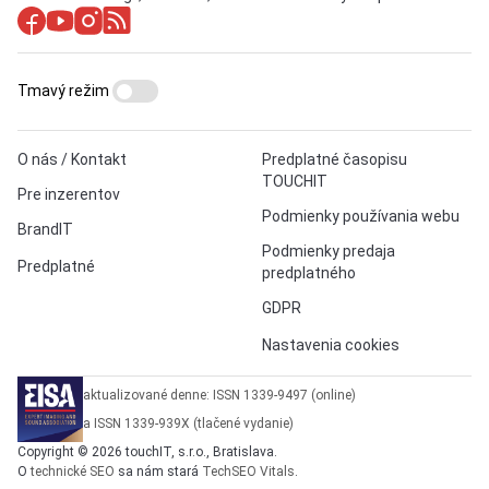
Tmavý režim
O nás / Kontakt
Predplatné časopisu
TOUCHIT
Pre inzerentov
Podmienky používania webu
BrandIT
Podmienky predaja
Predplatné
predplatného
GDPR
Nastavenia cookies
aktualizované denne: ISSN 1339-9497 (online)
a ISSN 1339-939X (tlačené vydanie)
Copyright © 2026 touchIT, s.r.o., Bratislava.
O
technické SEO
sa nám stará
TechSEO Vitals
.