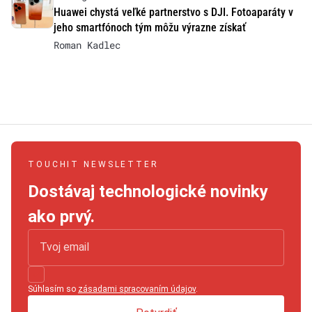
Huawei chystá veľké partnerstvo s DJI. Fotoaparáty v
jeho smartfónoch tým môžu výrazne získať
Roman Kadlec
TOUCHIT NEWSLETTER
Dostávaj technologické novinky
ako prvý.
Súhlasím so
zásadami spracovaním údajov
.