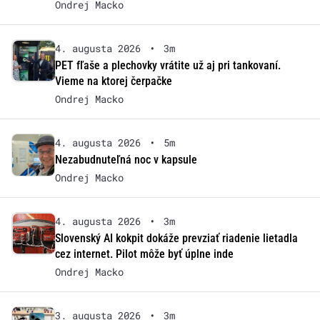
Ondrej Macko
4. augusta 2026
•
3m
PET fľaše a plechovky vrátite už aj pri tankovaní.
Vieme na ktorej čerpačke
Ondrej Macko
4. augusta 2026
•
5m
Nezabudnuteľná noc v kapsule
Ondrej Macko
4. augusta 2026
•
3m
Slovenský AI kokpit dokáže prevziať riadenie lietadla
cez internet. Pilot môže byť úplne inde
Ondrej Macko
3. augusta 2026
•
3m