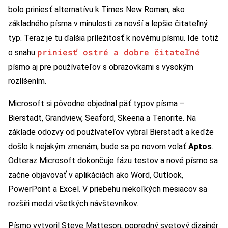
bolo priniesť alternatívu k Times New Roman, ako
základného písma v minulosti za novší a lepšie čitateľný
typ. Teraz je tu ďalšia príležitosť k novému písmu. Ide totiž
priniesť ostré a dobre čitateľné
o snahu
písmo aj pre používateľov s obrazovkami s vysokým
rozlíšením.
Microsoft si pôvodne objednal päť typov písma –
Bierstadt, Grandview, Seaford, Skeena a Tenorite. Na
základe odozvy od používateľov vybral Bierstadt a keďže
došlo k nejakým zmenám, bude sa po novom volať
Aptos
.
Odteraz Microsoft dokončuje fázu testov a nové písmo sa
začne objavovať v aplikáciách ako Word, Outlook,
PowerPoint a Excel. V priebehu niekoľkých mesiacov sa
rozšíri medzi všetkých návštevníkov.
Písmo vytvoril Steve Matteson, popredný svetový dizajnér