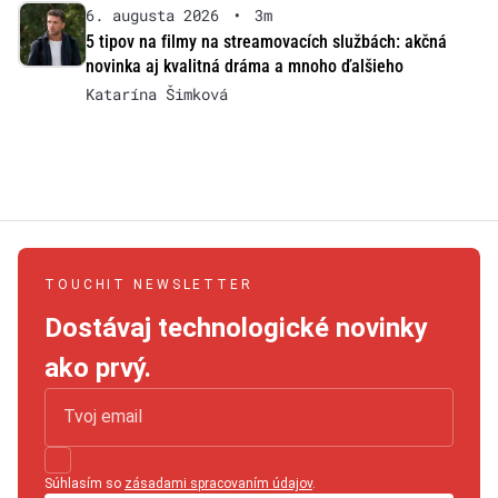
6. augusta 2026
•
3m
5 tipov na filmy na streamovacích službách: akčná
novinka aj kvalitná dráma a mnoho ďalšieho
Katarína Šimková
TOUCHIT NEWSLETTER
Dostávaj technologické novinky
ako prvý.
Súhlasím so
zásadami spracovaním údajov
.