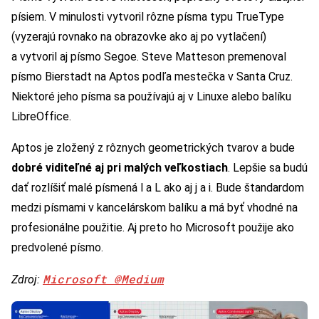
písiem. V minulosti vytvoril rôzne písma typu TrueType
(vyzerajú rovnako na obrazovke ako aj po vytlačení)
a vytvoril aj písmo Segoe. Steve Matteson premenoval
písmo Bierstadt na Aptos podľa mestečka v Santa Cruz.
Niektoré jeho písma sa používajú aj v Linuxe alebo balíku
LibreOffice.
Aptos je zložený z rôznych geometrických tvarov a bude
dobré viditeľné aj pri malých veľkostiach
. Lepšie sa budú
dať rozlíšiť malé písmená l a L ako aj j a i. Bude štandardom
medzi písmami v kancelárskom balíku a má byť vhodné na
profesionálne použitie. Aj preto ho Microsoft použije ako
predvolené písmo.
Microsoft @Medium
Zdroj: