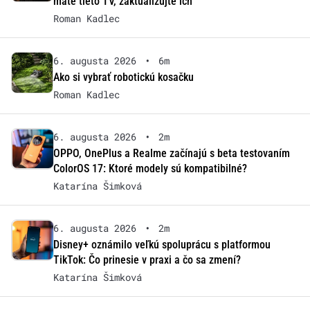
máte tieto TV, zaktualizujte ich
Roman Kadlec
6. augusta 2026
•
6m
Ako si vybrať robotickú kosačku
Roman Kadlec
6. augusta 2026
•
2m
OPPO, OnePlus a Realme začínajú s beta testovaním
ColorOS 17: Ktoré modely sú kompatibilné?
Katarína Šimková
6. augusta 2026
•
2m
Disney+ oznámilo veľkú spoluprácu s platformou
TikTok: Čo prinesie v praxi a čo sa zmení?
Katarína Šimková