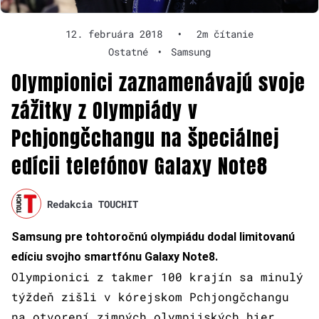
12. februára 2018
•
2m čítanie
Ostatné
•
Samsung
Olympionici zaznamenávajú svoje
zážitky z Olympiády v
Pchjongčchangu na špeciálnej
edícii telefónov Galaxy Note8
Redakcia TOUCHIT
Samsung pre tohtoročnú olympiádu dodal limitovanú
edíciu svojho smartfónu Galaxy Note8.
Olympionici z takmer 100 krajín sa minulý
týždeň zišli v kórejskom Pchjongčchangu
na otvorení zimných olympijských hier