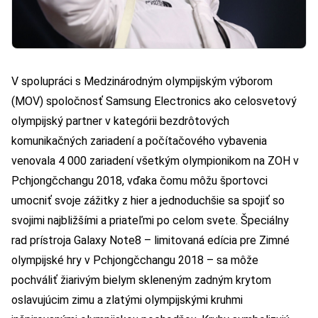
V spolupráci s Medzinárodným olympijským výborom
(MOV) spoločnosť Samsung Electronics ako celosvetový
olympijský partner v kategórii bezdrôtových
komunikačných zariadení a počítačového vybavenia
venovala 4 000 zariadení všetkým olympionikom na ZOH v
Pchjongčchangu 2018, vďaka čomu môžu športovci
umocniť svoje zážitky z hier a jednoduchšie sa spojiť so
svojimi najbližšími a priateľmi po celom svete. Špeciálny
rad prístroja Galaxy Note8 – limitovaná edícia pre Zimné
olympijské hry v Pchjongčchangu 2018 – sa môže
pochváliť žiarivým bielym skleneným zadným krytom
oslavujúcim zimu a zlatými olympijskými kruhmi