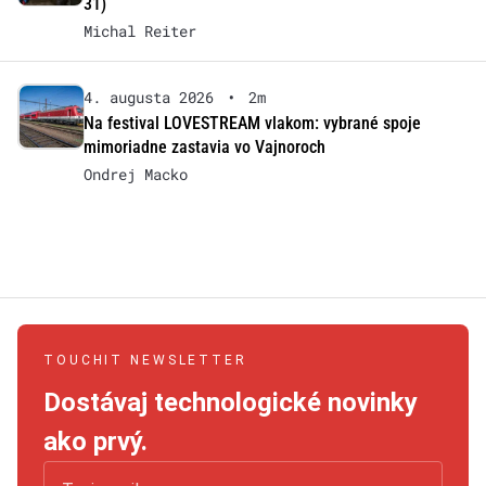
31)
Michal Reiter
4. augusta 2026
•
2m
Na festival LOVESTREAM vlakom: vybrané spoje
mimoriadne zastavia vo Vajnoroch
Ondrej Macko
TOUCHIT NEWSLETTER
Dostávaj technologické novinky
ako prvý.