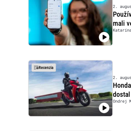
2. augu
Použív
mali v
Katarín
Recenzia
2. augu
Honda
dostal
Ondrej 