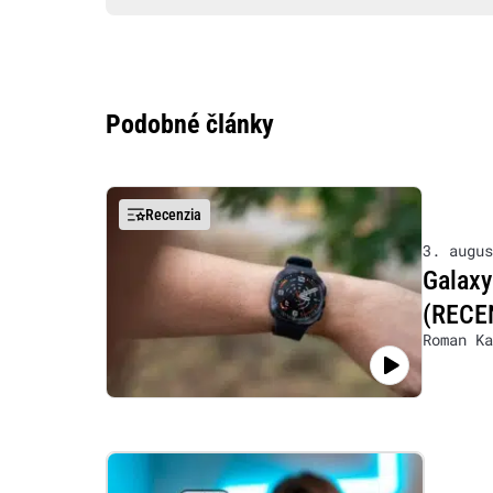
Podobné články
Recenzia
3. augus
Galaxy
(RECE
Roman Ka