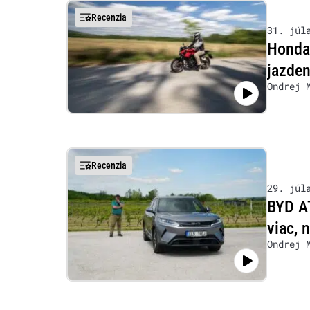
Recenzia
31. júl
Honda 
jazde
Ondrej 
Recenzia
29. júl
BYD AT
viac, 
Ondrej 