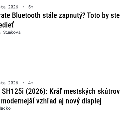
sta 2026
•
5m
ate Bluetooth stále zapnutý? Toto by ste
edieť
a Šimková
sta 2026
•
4m
 SH125i (2026): Kráľ mestských skútrov
 modernejší vzhľad aj nový displej
Macko