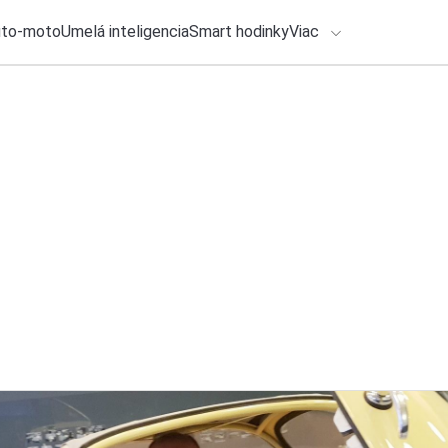
uto-moto
Umelá inteligencia
Smart hodinky
Viac
HLO BY VÁS ZAUJÍMAŤ
lačové správy
6. augusta 2026
•
3m
ADÁVANIA
Xiaomi pokračuje v
získate hodnotný d
Zadajte frázu pre vyhľadanie
Katarína Šimková