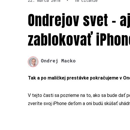
22. marca 2018
•
1m čítanie
Ondrejov svet – a
zablokovať iPhon
Ondrej Macko
Tak a po maličkej prestávke pokračujeme v O
V tejto časti sa pozrieme na to, ako sa bude dať p
zveríte svoj iPhone deťom a oni budú skúšať uhádn