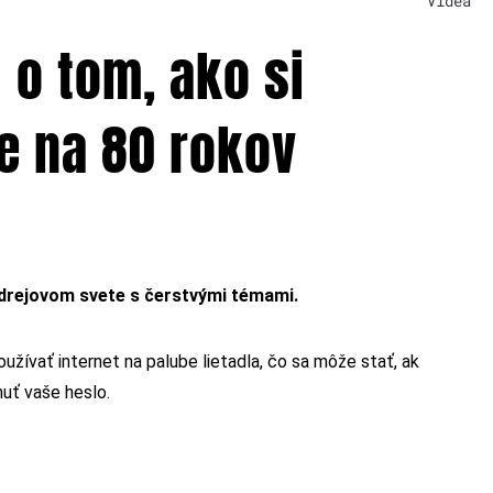
Videá
j o tom, ako si
e na 80 rokov
ndrejovom svete s čerstvými témami.
oužívať internet na palube lietadla, čo sa môže stať, ak
uť vaše heslo.