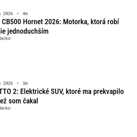
a 2026
•
4m
CB500 Hornet 2026: Motorka, ktorá robí
nie jednoduchším
Macko
a 2026
•
3m
TO 2: Elektrické SUV, ktoré ma prekvapilo
než som čakal
Macko