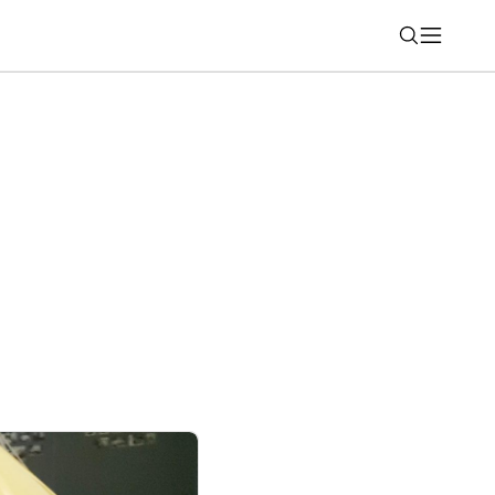
Nájsť
 obľúbenej akcii: Kúpte si smartfón a
arček