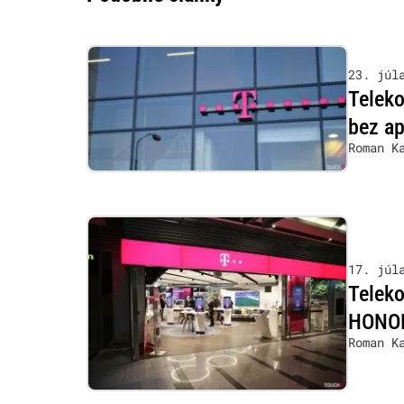
23. júl
Teleko
bez ap
Roman K
17. júl
Teleko
HONOR,
Roman K