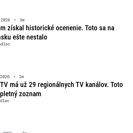
 2026
•
3m
m získal historické ocenenie. Toto sa na
sku ešte nestalo
adlec
2026
•
2m
TV má už 29 regionálnych TV kanálov. Toto
mpletný zoznam
dlec