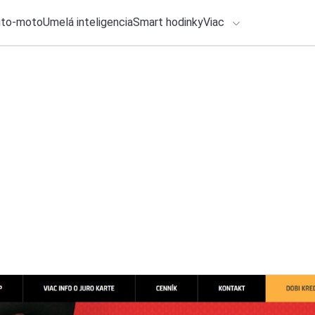
uto-moto
Umelá inteligencia
Smart hodinky
Viac
HLO BY VÁS ZAUJÍMAŤ
lačové správy
31. júla 2026
•
2m
Používate Revolut?
ADÁVANIA
zadarmo
Zadajte frázu pre vyhľadanie
Roman Kadlec