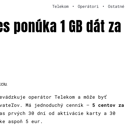
Telekom
•
Operátori
•
Ostatné
es ponúka 1 GB dát za
ciu.
evádzkuje operátor Telekom a môže byť
ívateľov. Má jednoduchý cenník –
5 centov za
s prvých 30 dní od aktivácie karty a 30
ke aspoň 5 eur.