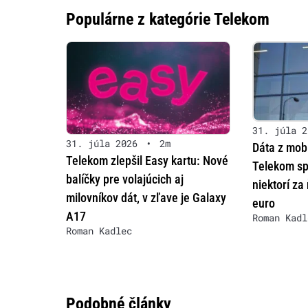
Populárne z kategórie Telekom
31. júla 2
31. júla 2026
•
2m
Dáta z mobi
Telekom zlepšil Easy kartu: Nové
Telekom sp
balíčky pre volajúcich aj
niektorí za
milovníkov dát, v zľave je Galaxy
euro
A17
Roman Kadl
Roman Kadlec
Podobné články