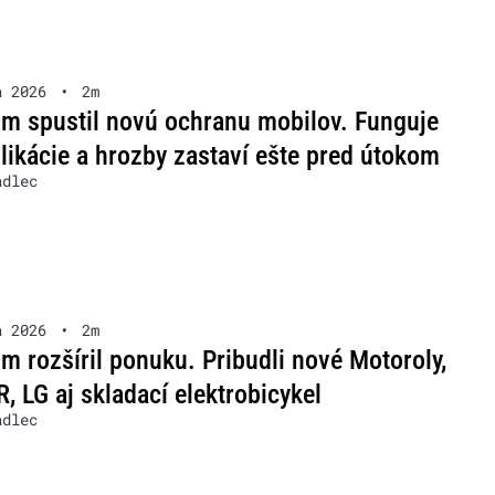
a 2026
•
2m
m spustil novú ochranu mobilov. Funguje
likácie a hrozby zastaví ešte pred útokom
adlec
a 2026
•
2m
m rozšíril ponuku. Pribudli nové Motoroly,
 LG aj skladací elektrobicykel
adlec