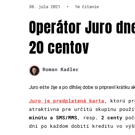
30. júla 2021
•
1m čítanie
Operátor Juro dn
20 centov
Roman Kadlec
Juro ešte žije a po dlhšej dobe si pripravil krátku ak
Juro je predplatená karta
, ktorú pr
atraktívna pre určitú skupinu použ
minútu a SMS/MMS
, resp.
2 centy
poča
dní po každom dobití kreditu vo výš