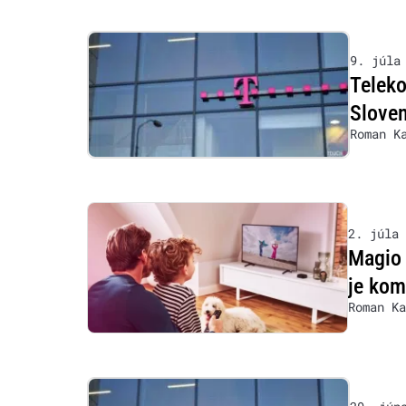
9. júla
Teleko
Sloven
Roman K
2. júla 
Magio 
je ko
Roman Ka