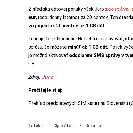
zaostáva 
Z hľadiska dátovej ponuky však Juro
eur
, resp. denný internet za 20 centov. Ten štan
za poplatok 20 centov až 1 GB dát
.
Funguje to jednoducho. Netreba nič aktivovať, st
správu, že môžete
minúť až 1 GB dát
. Po ich vyč
je možné aktivovať
odoslaním SMS správy v tva
GB.
Juro
Zdroj:
Prečítajte si aj:
Prehľad predplatených SIM kariet na Slovensku
Telekom
•
Operátori
•
Ostatné