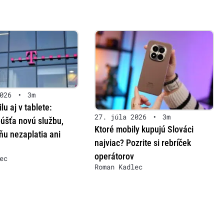
026
•
3m
lu aj v tablete:
27. júla 2026
•
3m
úšťa novú službu,
Ktoré mobily kupujú Slováci
 ňu nezaplatia ani
najviac? Pozrite si rebríček
operátorov
ec
Roman Kadlec