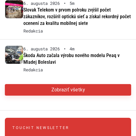
6. augusta 2026
•
5m
Slovak Telekom v prvom polroku zvýšil počet
zákazníkov, rozšíril optickú sieť a získal rekordný počet
ocenení za kvalitu mobilnej siete
Redakcia
6. augusta 2026
•
4m
Škoda Auto začala výrobu nového modelu Peaq v
Mladej Boleslavi
Redakcia
Zobraziť všetky
TOUCHIT NEWSLETTER