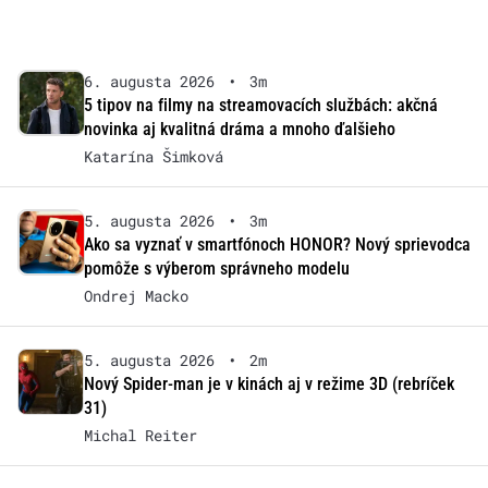
6. augusta 2026
•
3m
5 tipov na filmy na streamovacích službách: akčná
novinka aj kvalitná dráma a mnoho ďalšieho
Katarína Šimková
5. augusta 2026
•
3m
Ako sa vyznať v smartfónoch HONOR? Nový sprievodca
pomôže s výberom správneho modelu
Ondrej Macko
5. augusta 2026
•
2m
Nový Spider-man je v kinách aj v režime 3D (rebríček
31)
Michal Reiter