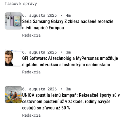
Tlačové správy
6. augusta 2026
•
4m
Séria Samsung Galaxy Z zbiera nadšené recenzie
médií naprieč Európou
Redakcia
6. augusta 2026
•
3m
GFI Software: AI technológia MyPersonas umožňuje
digitálnu interakciu s historickými osobnosťami
Redakcia
6. augusta 2026
•
3m
UNIQA spustila letnú kampaň: Rekreačné športy sú v
cestovnom poistení už v základe, rodiny navyše
cestujú so zľavou až 50 %
Redakcia