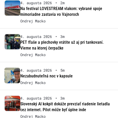
4. augusta 2026
•
2m
Na festival LOVESTREAM vlakom: vybrané spoje
mimoriadne zastavia vo Vajnoroch
Ondrej Macko
4. augusta 2026
•
3m
PET fľaše a plechovky vrátite už aj pri tankovaní.
Vieme na ktorej čerpačke
Ondrej Macko
4. augusta 2026
•
5m
Nezabudnuteľná noc v kapsule
Ondrej Macko
4. augusta 2026
•
3m
Slovenský AI kokpit dokáže prevziať riadenie lietadla
cez internet. Pilot môže byť úplne inde
Ondrej Macko