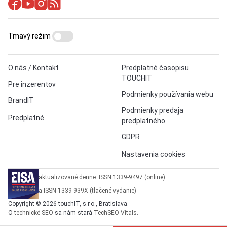
Tmavý režim
O nás / Kontakt
Predplatné časopisu
TOUCHIT
Pre inzerentov
Podmienky používania webu
BrandIT
Podmienky predaja
Predplatné
predplatného
GDPR
Nastavenia cookies
aktualizované denne: ISSN 1339-9497 (online)
a ISSN 1339-939X (tlačené vydanie)
Copyright © 2026 touchIT, s.r.o., Bratislava.
O
technické SEO
sa nám stará
TechSEO Vitals
.