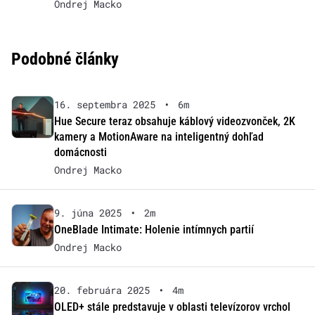
Ondrej Macko
Podobné články
16. septembra 2025
•
6m
Hue Secure teraz obsahuje káblový videozvonček, 2K
kamery a MotionAware na inteligentný dohľad
domácnosti
Ondrej Macko
9. júna 2025
•
2m
OneBlade Intimate: Holenie intímnych partií
Ondrej Macko
20. februára 2025
•
4m
OLED+ stále predstavuje v oblasti televízorov vrchol