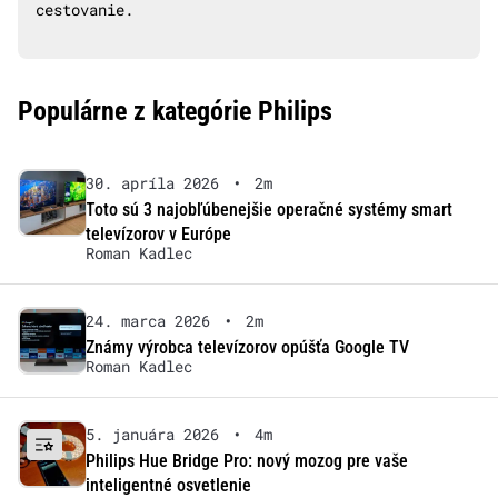
cestovanie.
Populárne z kategórie Philips
30. apríla 2026
•
2m
Toto sú 3 najobľúbenejšie operačné systémy smart
televízorov v Európe
Roman Kadlec
24. marca 2026
•
2m
Známy výrobca televízorov opúšťa Google TV
Roman Kadlec
5. januára 2026
•
4m
Philips Hue Bridge Pro: nový mozog pre vaše
inteligentné osvetlenie