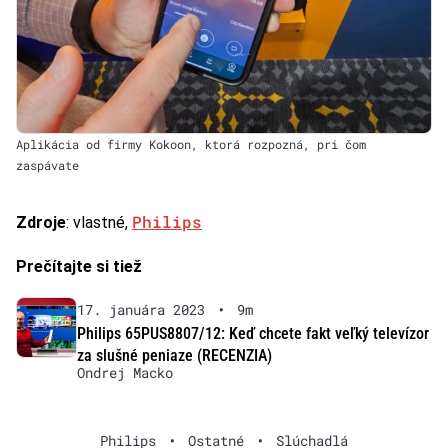
Aplikácia od firmy Kokoon, ktorá rozpozná, pri čom
zaspávate
Philips
Zdroje
: vlastné,
Prečítajte si tiež
17. januára 2023
•
9m
Philips 65PUS8807/12: Keď chcete fakt veľký televízor
za slušné peniaze (RECENZIA)
Ondrej Macko
Philips
•
Ostatné
•
Slúchadlá