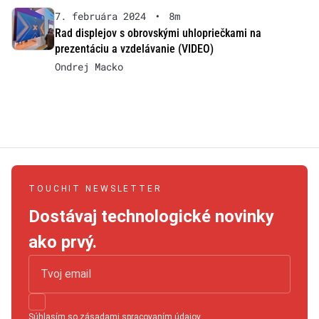
7. februára 2024
•
8m
Rad displejov s obrovskými uhlopriečkami na
prezentáciu a vzdelávanie (VIDEO)
Ondrej Macko
TOUCHIT NEWSLETTER
Dostávaj technologické novinky
ako prvý.
Súhlasím so
zásadami spracovaním údajov
.