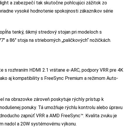
light a zabezpečí tak skutočne pohlcujúci zážitok zo
oriadne vysoké hodnotenie spokojnosti zákazníkov série
opĺňa tenký, šikmý stredový stojan pri modeloch s
7″ a 86″ stoja na strieborných „paličkových“ nožičkách.
lite s rozhraním HDMI 2.1 vrátane e-ARC, podpory VRR pre 4K
, ako aj kompatibility s FreeSync Premium a režimom Auto-
el na obrazovke zároveň poskytuje rýchly prístup k
nodušenej ponuky. Tá umožňuje rýchlu kontrolu alebo úpravu
jednoducho zapnúť VRR a AMD FreeSync™. Kvalita zvuku je
im nadol a 20W systémovému výkonu.