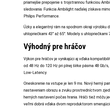
priamejšie prepojenie s trojstrannou funkciou Ambi
sledovania. Funkcia Ambilight naďalej získava mim
Philips Performance.
Úzky a elegantný rám na spodnom okraji výrobku d
uhlopriečkami 43″ až 65″. Modely s uhlopriečkami 7
Výhodný pre hráčov
Výkon pre hráčov je vynikajúci aj vďaka kompatibi
od 48 Hz do 120 Hz pri plnej šírke pásma 48 Gb/s
Low-Latency.
Oneskorenie na vstupe je len 9 ms. Nový herný pan
nastaveniam obrazu a zvuku prostredníctvom zjed
herných nastavení počas hrania. Hráči tiež môžu 
veľmi dobrá vďaka dvom reproduktorom smerujúc