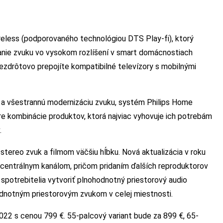
reless (podporovaného technológiou DTS Play-fi), ktorý
nie zvuku vo vysokom rozlíšení v smart domácnostiach
ezdrôtovo prepojíte kompatibilné televízory s mobilnými
a všestrannú modernizáciu zvuku, systém Philips Home
ere kombinácie produktov, ktorá najviac vyhovuje ich potrebám
.
stereo zvuk a filmom väčšiu hĺbku. Nová aktualizácia v roku
 centrálnym kanálom, pričom pridaním ďalších reproduktorov
potrebitelia vytvoriť plnohodnotný priestorový audio
dnotným priestorovým zvukom v celej miestnosti.
022 s cenou 799 €. 55-palcový variant bude za 899 €, 65-