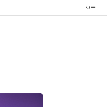
Nájsť
í predstaví operačný systém MagicOS 11