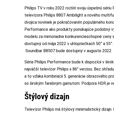
Philips TV v roku 2022 rozšíri svoju úspešnú séri
televízora Philips 8807 Ambilight a nového multi
dvojica noviniek je pokračovaním populárneho konc
Performance ako produkty ponúkajúce podobný výk
modelu za mimoriadne konkurencieschopné ceny str
dostupný od mája 2022 v uhlopriečkach 50” a 55”. V
Soundbar B8507 bude dostupný v auguste 2022.
Séria Philips Performance bude k dispozícii v širo
najväčší televízor Philips s 86″ verziou. Bez ohľad
a to vďaka kombinácii 5. generácie obrazového p
so širokým farebným gamutom. Podpora HDR je veľ
Štýlový dizajn
Televízor Philips má štýlový minimalistický dizaj