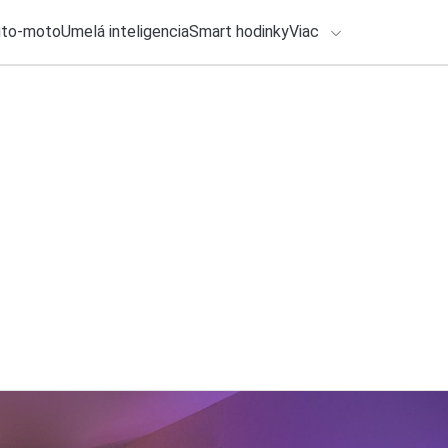
uto-moto
Umelá inteligencia
Smart hodinky
Viac
HLO BY VÁS ZAUJÍMAŤ
lačové správy
ADÁVANIA
30. júla 2026
•
2m
HONOR už o pár dn
Zadajte frázu pre vyhľadanie
Katarína Šimková