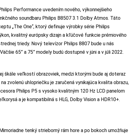
u Philips Performance uvedením nového, výkonnejšieho
funkčného soundbaru Philips B8507 3.1 Dolby Atmos. Táto
eptu „The One“, ktorý definuje výrobky série Philips
on, kvalitný európsky dizajn a kľúčové funkcie prémiového
ednej triedy. Nový televízor Philips 8807 bude u nás
äčšie 65” a 75” modely budú dostupné v júni a v júli 2022.
kej škále veľkostí obrazoviek, medzi ktorými bude aj doteraz
u na zvolenú uhlopriečku je zaručená vynikajúca kvalita obrazu,
rocesora Philips P5 s vysoko kvalitným 120 Hz LCD panelom
korysá a je kompatibilná s HLG, Dolby Vision a HDR10+.
n. Mimoriadne tenký strieborný rám hore a po bokoch umožňuje