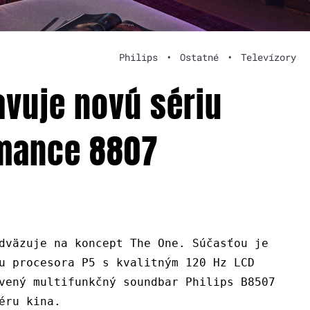
Philips
•
Ostatné
•
Televízory
avuje novú sériu
rmance 8807
dväzuje na koncept The One. Súčasťou je
u procesora P5 s kvalitným 120 Hz LCD
vený multifunkčný soundbar Philips B8507
éru kina.