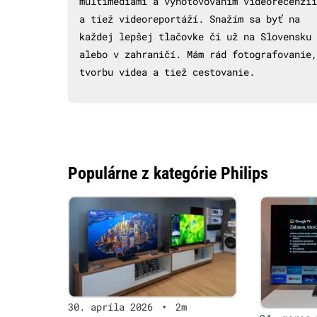
multimédiami a vyhotovovaním videorecenzií
a tiež videoreportáží. Snažím sa byť na
každej lepšej tlačovke či už na Slovensku
alebo v zahraničí. Mám rád fotografovanie,
tvorbu videa a tiež cestovanie.
Populárne z kategórie Philips
30. apríla 2026
•
2m