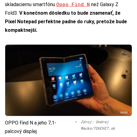
Oppo Find N
skladaciemu smartfónu
než Galaxy Z
Fold3.
V konečnom dôsledku to bude znamenať, že
Pixel Notepad perfektne padne do ruky, pretože bude
kompaktnejší.
•
Zdroj: Ondrej
OPPO Find N a jeho 7,1-
Macko/TOUCHIT.sk
palcový displej