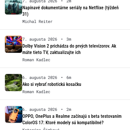
7. augusta 2026
•
2m
Napínavé dokumentárne seriály na Netflixe (týždeň
31)
Michal Reiter
7. augusta 2026
•
3m
Dolby Vision 2 prichádza do prvých televízorov. Ak
máte tieto TV, zaktualizujte ich
Roman Kadlec
6. augusta 2026
•
6m
Ako si vybrať robotickú kosačku
Roman Kadlec
6. augusta 2026
•
2m
OPPO, OnePlus a Realme začínajú s beta testovaním
ColorOS 17: Ktoré modely sú kompatibilné?
Katarína Šimková