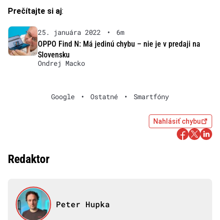
Prečítajte si aj
:
25. januára 2022
•
6m
OPPO Find N: Má jedinú chybu – nie je v predaji na
Slovensku
Ondrej Macko
Google
•
Ostatné
•
Smartfóny
Nahlásiť chybu
Redaktor
Peter Hupka