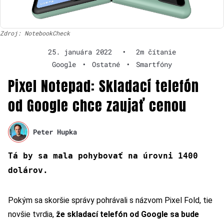
Zdroj: NotebookCheck
25. januára 2022
•
2m čítanie
Google
•
Ostatné
•
Smartfóny
Pixel Notepad: Skladací telefón
od Google chce zaujať cenou
Peter Hupka
Tá by sa mala pohybovať na úrovni 1400
dolárov.
Pokým sa skoršie správy pohrávali s názvom Pixel Fold, tie
novšie tvrdia,
že skladací telefón od Google sa bude