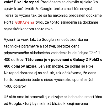
volať Pixel Notepad
. Pred časom sa objavilo aj niekoľko
správ, ktoré tvrdili, že Google tento smartfón nevydá.
Teraz to vyzerá tak, že sa ho nakoniec predsalen dočkáme.
GSMArena
Portál
tvrdí, že tohto zariadenia sa dočkáme
najneskôr koncom tohto roka.
Vyzerá to však tak, že Google sa nesústredí iba na
technické parametre a softvér, pretože cena
pripravovaného skladacieho zariadenia bude údajne “
iba
” 1
400 dolárov.
Táto cena je v porovnaní s Galaxy Z Fold3 o
400 dolárov nižšia.
Je však možné, že pokiaľ sa Pixel
Notepad dostane aj na náš trh, tak očakávame, že cena
tohto zariadenia bude o niečo vyššia ako spomínaných
1400 dolárov.
Už skôr sme informovali aj o dizajne skladacieho smartfónu
od Google, ktorý by mal mať bližšie k zaujímavému