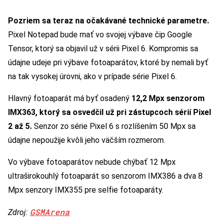
Pozriem sa teraz na očakávané technické parametre.
Pixel Notepad bude mať vo svojej výbave čip Google
Tensor, ktorý sa objavil už v sérii Pixel 6. Kompromis sa
údajne udeje pri výbave fotoaparátov, ktoré by nemali byť
na tak vysokej úrovni, ako v prípade série Pixel 6.
Hlavný fotoaparát má byť osadený
12,2 Mpx senzorom
IMX363, ktorý sa osvedčil už pri zástupcoch sérií Pixel
2 až 5.
Senzor zo série Pixel 6 s rozlíšením 50 Mpx sa
údajne nepoužije kvôli jeho väčším rozmerom.
Vo výbave fotoaparátov nebude chýbať 12 Mpx
ultraširokouhlý fotoaparát so senzorom IMX386 a dva 8
Mpx senzory IMX355 pre selfie fotoaparáty.
GSMArena
Zdroj: