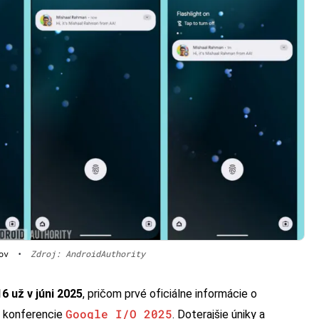
ov
•
Zdroj: AndroidAuthority
6 už v júni 2025
, pričom prvé oficiálne informácie o
Google I/O 2025
s konferencie
. Doterajšie úniky a