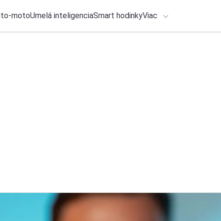
uto-moto
Umelá inteligencia
Smart hodinky
Viac
HLO BY VÁS ZAUJÍMAŤ
lačové správy
31. júla 2026
•
2m
ADÁVANIA
72 hodín tento raz 
Michal Reiter
Zadajte frázu pre vyhľadanie