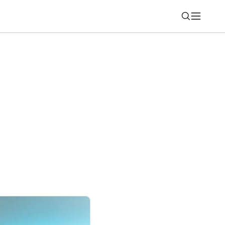
Nájsť
ako komédia na Netflixe (týždeň 30)