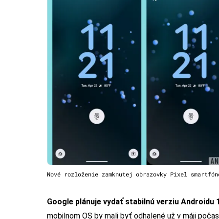
Nové rozloženie zamknutej obrazovky Pixel smartfón
Google plánuje vydať stabilnú verziu Androidu 1
mobilnom OS by mali byť odhalené už v máji poča