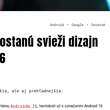
Android
•
Google
•
Ostatné
ostanú svieži dizajn
16
šia, ale aj prehľadnejšia.
Androide 16
ystému
, tentokrát už s označením Android 16