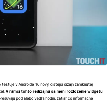
 testuje v Androide 16 nový, čistejší dizajn zamknutej
xel.
V rámci tohto redizajnu sa mení rozloženie widgetu
presúvajú pod alebo vedľa hodín, zatiaľ čo informačné