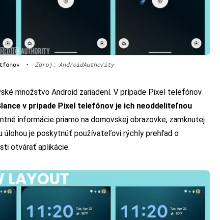
tfónov
•
Zdroj: AndroidAuthority
vské množstvo Android zariadení. V prípade Pixel telefónov
Glance v prípade Pixel telefónov je ich neoddeliteľnou
vantné informácie priamo na domovskej obrazovke, zamknutej
 úlohou je poskytnúť používateľovi rýchly prehľad o
ti otvárať aplikácie.