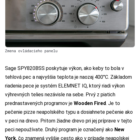
Zmena ovládacieho panelu
Sage SPY820BSS poskytuje výkon, ako keby to bola v
tehlová pec a najvyššia teplota je naozaj 400°C. Základom
riadenia pece je systém ELEMNET IQ, ktorý riadi výkon
výhrevných telies nezávisle na sebe. Prvý z piatich
prednastavených programov je
Wooden Fired
. Je to
pečenie pizze neapolského typu a dosiahnete pečenie ako
v peci na drevo. Pritom žiadne drevo pri jej príprave v tejto
peci nepoužívate. Druhý program je označený ako
New
York
, čo znamená vyššie cesto ako v prípade neapolskej