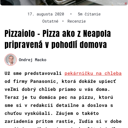
17. augusta 2020
•
5m čítanie
Ostatné
•
Recenzie
Pizzaiolo – Pizza ako z Neapola
pripravená v pohodlí domova
Ondrej Macko
Už sme predstavovali
pekárničku na chleba
od firmy Panasonic, ktorá dokáže upiecť
veľmi dobrý chlieb priamo u vás doma.
Teraz je tu domáca pec na pizzu, ktorú
sme si v redakcii detailne a doslova s
chuťou vyskúšali. Záujem o takéto
zariadenia pritom rastie, ľudia si v dobe