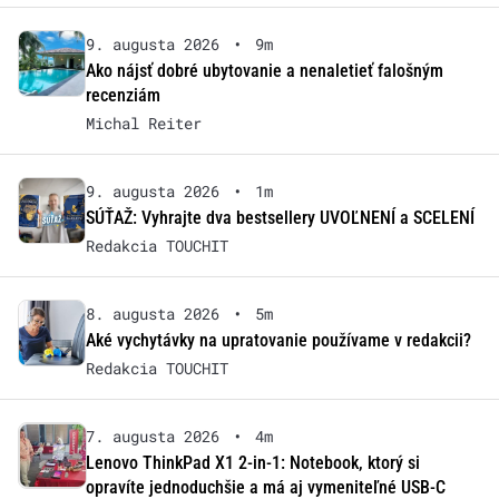
9. augusta 2026
•
9m
Ako nájsť dobré ubytovanie a nenaletieť falošným
recenziám
Michal Reiter
9. augusta 2026
•
1m
SÚŤAŽ: Vyhrajte dva bestsellery UVOĽNENÍ a SCELENÍ
Redakcia TOUCHIT
8. augusta 2026
•
5m
Aké vychytávky na upratovanie používame v redakcii?
Redakcia TOUCHIT
7. augusta 2026
•
4m
Lenovo ThinkPad X1 2-in-1: Notebook, ktorý si
opravíte jednoduchšie a má aj vymeniteľné USB-C