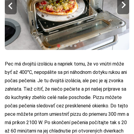
Pec má dvojitú izoláciu a napriek tomu, že vo vnútri môže
byť až 400°C, nepopálite sa pri náhodnom dotyku rukou ani
počas pečenia. Je tu dvojitá izolácia, ale pec je aj zvonka
zahriata. Tiež cítiť, že niečo pečiete a pri našej príprave sa
do kuchynky zbehlo celé naše poschodie. Pizzu môžete
počas pečenia sledovať cez presklenené okienko. Do tejto
pece môžete pritom umiestniť pizzu do priemeru 300 mm a
má príkon 2100 W. Po skončení pečenia počítajte tak s 20
až 60 minútami na jej chladnutie pri otvorených dvierkach