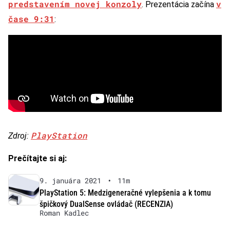
predstavením novej konzoly
v
. Prezentácia začína
čase 9:31
:
PlayStation
Zdroj:
Prečítajte si aj:
9. januára 2021
•
11m
PlayStation 5: Medzigeneračné vylepšenia a k tomu
špičkový DualSense ovládač (RECENZIA)
Roman Kadlec