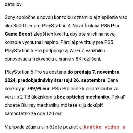
detailov.
Sony spoločne s novou konzolou oznámilo aj zlepšenie viac
ako 8500 hier pre PlayStation 4. Nová funkcia
PS5 Pro
Game Boost
zlepší ich kvalitu, aby ste si ich na novej
konzole vychutnali naplno. Platí aj pre tituly pre PS5.
PlayStation 5 Pro podporuje aj Wi-Fi 7, variabilnú
obnovovaciu frekvenciu a hranie v 8K rozlíšení.
PlayStation 5 Pro sa dostane
do predaja 7. novembra
2024, predobjednávky štartujú 26. septembra
. Cena
konzoly je
799,99 eur
. PS5 Pro bude k dispozícii iba vo
verzii s 2 TB úložiskom a
bez optickej mechaniky
. Pokiaľ
chcete Blu-ray mechaniku, môžete si ju dokúpiť
samostatne za cca 120 eur.
krátke video s
V prípade záujmu si môžete pozrieť aj