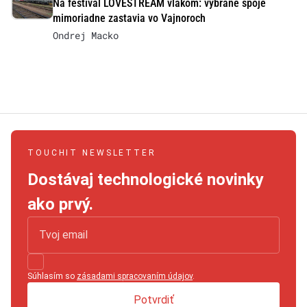
Na festival LOVESTREAM vlakom: vybrané spoje
mimoriadne zastavia vo Vajnoroch
Ondrej Macko
TOUCHIT NEWSLETTER
Dostávaj technologické novinky
ako prvý.
Súhlasím so
zásadami spracovaním údajov
.
Potvrdiť