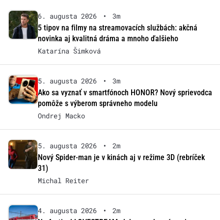
6. augusta 2026
•
3m
5 tipov na filmy na streamovacích službách: akčná
novinka aj kvalitná dráma a mnoho ďalšieho
Katarína Šimková
5. augusta 2026
•
3m
Ako sa vyznať v smartfónoch HONOR? Nový sprievodca
pomôže s výberom správneho modelu
Ondrej Macko
5. augusta 2026
•
2m
Nový Spider-man je v kinách aj v režime 3D (rebríček
31)
Michal Reiter
4. augusta 2026
•
2m