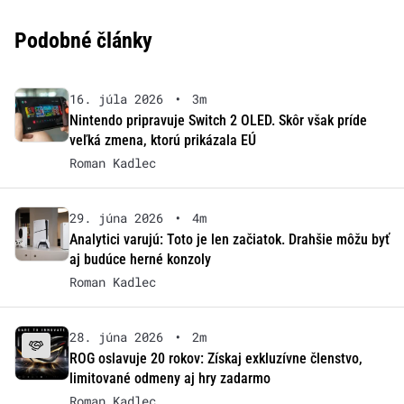
Podobné články
16. júla 2026
•
3m
Nintendo pripravuje Switch 2 OLED. Skôr však príde
veľká zmena, ktorú prikázala EÚ
Roman Kadlec
29. júna 2026
•
4m
Analytici varujú: Toto je len začiatok. Drahšie môžu byť
aj budúce herné konzoly
Roman Kadlec
28. júna 2026
•
2m
ROG oslavuje 20 rokov: Získaj exkluzívne členstvo,
limitované odmeny aj hry zadarmo
Roman Kadlec