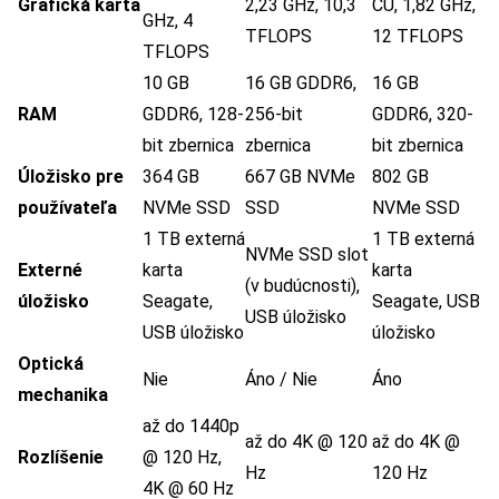
Grafická karta
2,23 GHz, 10,3
CU, 1,82 GHz,
GHz, 4
TFLOPS
12 TFLOPS
TFLOPS
10 GB
16 GB GDDR6,
16 GB
RAM
GDDR6, 128-
256-bit
GDDR6, 320-
bit zbernica
zbernica
bit zbernica
Úložisko pre
364 GB
667 GB NVMe
802 GB
používateľa
NVMe SSD
SSD
NVMe SSD
1 TB externá
1 TB externá
NVMe SSD slot
Externé
karta
karta
(v budúcnosti),
úložisko
Seagate,
Seagate, USB
USB úložisko
USB úložisko
úložisko
Optická
Nie
Áno / Nie
Áno
mechanika
až do 1440p
až do 4K @ 120
až do 4K @
Rozlíšenie
@ 120 Hz,
Hz
120 Hz
4K @ 60 Hz