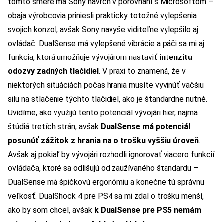
tomto smere má Sony navrch v porovnaní s Microsoftom –
obaja výrobcovia priniesli prakticky totožné vylepšenia
svojich konzol, avšak Sony navyše viditeľne vylepšilo aj
ovládač. DualSense má vylepšené vibrácie a páči sa mi aj
funkcia, ktorá umožňuje vývojárom nastaviť
intenzitu
odozvy zadných tlačidiel
. V praxi to znamená, že v
niektorých situáciách počas hrania musíte vyvinúť väčšiu
silu na stlačenie týchto tlačidiel, ako je štandardne nutné.
Uvidíme, ako využijú tento potenciál vývojári hier, najmä
štúdiá tretích strán, avšak
DualSense má potenciál
posunúť zážitok z hrania na o trošku vyššiu úroveň
.
Avšak aj pokiaľ by vývojári rozhodli ignorovať viacero funkcií
ovládača, ktoré sa odlišujú od zaužívaného štandardu –
DualSense má špičkovú ergonómiu a konečne tú správnu
veľkosť. DualShock 4 pre PS4 sa mi zdal o trošku menší,
ako by som chcel, avšak
k DualSense pre PS5 nemám