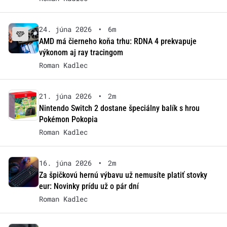
24. júna 2026
•
6m
AMD má čierneho koňa trhu: RDNA 4 prekvapuje
výkonom aj ray tracingom
Roman Kadlec
21. júna 2026
•
2m
Nintendo Switch 2 dostane špeciálny balík s hrou
Pokémon Pokopia
Roman Kadlec
16. júna 2026
•
2m
Za špičkovú hernú výbavu už nemusíte platiť stovky
eur: Novinky prídu už o pár dní
Roman Kadlec