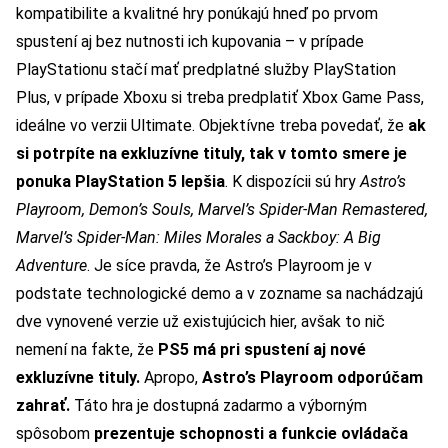
kompatibilite a kvalitné hry ponúkajú hneď po prvom
spustení aj bez nutnosti ich kupovania – v prípade
PlayStationu stačí mať predplatné služby PlayStation
Plus, v prípade Xboxu si treba predplatiť Xbox Game Pass,
ideálne vo verzii Ultimate. Objektívne treba povedať, že
ak
si potrpíte na exkluzívne tituly, tak v tomto smere je
ponuka PlayStation 5 lepšia
. K dispozícii sú hry
Astro’s
Playroom, Demon’s Souls, Marvel’s Spider-Man Remastered,
Marvel’s Spider-Man: Miles Morales a Sackboy: A Big
Adventure
. Je síce pravda, že Astro’s Playroom je v
podstate technologické demo a v zozname sa nachádzajú
dve vynovené verzie už existujúcich hier, avšak to nič
nemení na fakte, že
PS5 má pri spustení aj nové
exkluzívne tituly.
Apropo,
Astro’s Playroom odporúčam
zahrať.
Táto hra je dostupná zadarmo a výborným
spôsobom
prezentuje schopnosti a funkcie ovládača