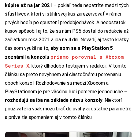
kúpite až na jar 2021
– pokiaľ teda nepatríte medzi tých
šťastlivcov, ktorí si stihli svoj kus zarezervovať v rámci
prvých hodín po spustení predobjednávok. A nedostatok
kusov spôsobil aj to, že sa nám PS5 dostal do redakcie až
začiatkom roka 2021 a iba na 4 dni. Nevadí, aj takto krátky
čas som využil na to,
aby som sa s PlayStation 5
priamo porovnal s Xboxom
zoznámil a konzolu
Series X
, ktorý dlhodobo testujem v redakcii. V tomto
článku sa preto nevyhnem ani čiastočnému porovnaniu
oboch konzol. Rozhodovanie sa medzi Xboxom a
PlayStationom je pre väčšinu ľudí pomerne jednoduché –
rozhodujú sa iba na základe názvu konzoly
. Niektorí
používatelia však môžu brať do úvahy aj ostatné parametre
a práve tie spomeniem aj v tomto článku.