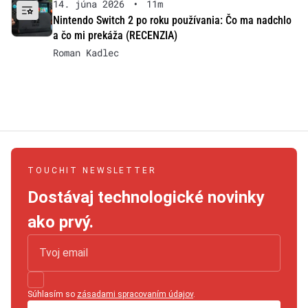
14. júna 2026
•
11m
Nintendo Switch 2 po roku používania: Čo ma nadchlo
a čo mi prekáža (RECENZIA)
Roman Kadlec
TOUCHIT NEWSLETTER
Dostávaj technologické novinky
ako prvý.
Súhlasím so
zásadami spracovaním údajov
.