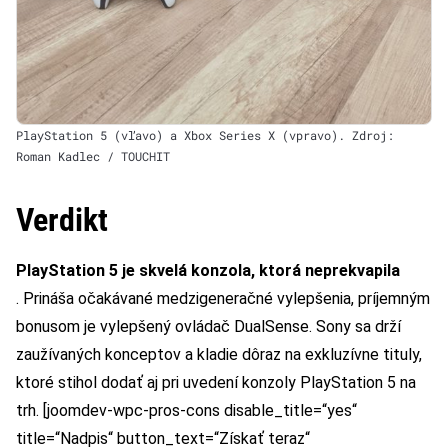
PlayStation 5 (vľavo) a Xbox Series X (vpravo). Zdroj:
Roman Kadlec / TOUCHIT
Verdikt
PlayStation 5 je skvelá konzola, ktorá neprekvapila
. Prináša očakávané medzigeneračné vylepšenia, príjemným
bonusom je vylepšený ovládač DualSense. Sony sa drží
zaužívaných konceptov a kladie dôraz na exkluzívne tituly,
ktoré stihol dodať aj pri uvedení konzoly PlayStation 5 na
trh. [joomdev-wpc-pros-cons disable_title=“yes“
title=“Nadpis“ button_text=“Získať teraz“