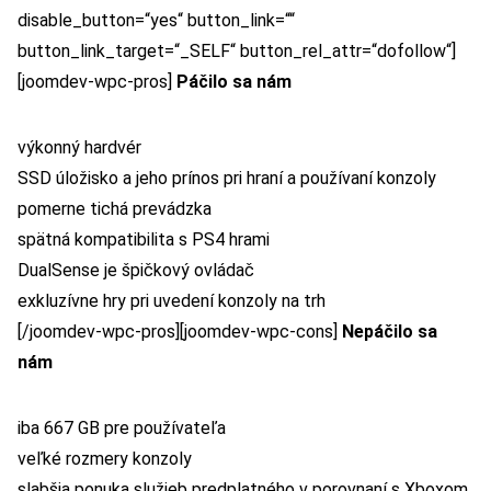
disable_button=“yes“ button_link=““
button_link_target=“_SELF“ button_rel_attr=“dofollow“]
[joomdev-wpc-pros]
Páčilo sa nám
výkonný hardvér
SSD úložisko a jeho prínos pri hraní a používaní konzoly
pomerne tichá prevádzka
spätná kompatibilita s PS4 hrami
DualSense je špičkový ovládač
exkluzívne hry pri uvedení konzoly na trh
[/joomdev-wpc-pros][joomdev-wpc-cons]
Nepáčilo sa
nám
iba 667 GB pre používateľa
veľké rozmery konzoly
slabšia ponuka služieb predplatného v porovnaní s Xboxom