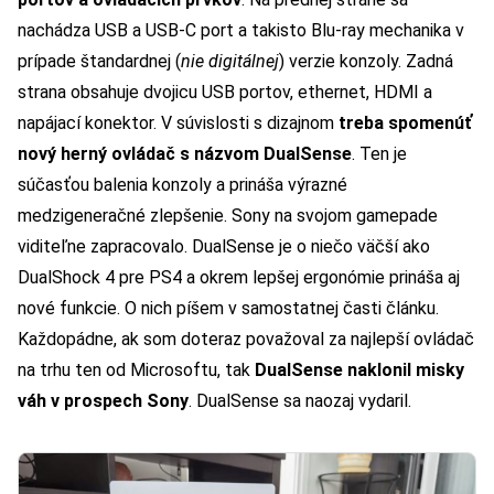
nachádza USB a USB-C port a takisto Blu-ray mechanika v
prípade štandardnej (
nie digitálnej
) verzie konzoly. Zadná
strana obsahuje dvojicu USB portov, ethernet, HDMI a
napájací konektor. V súvislosti s dizajnom
treba spomenúť
nový herný ovládač s názvom DualSense
. Ten je
súčasťou balenia konzoly a prináša výrazné
medzigeneračné zlepšenie. Sony na svojom gamepade
viditeľne zapracovalo. DualSense je o niečo väčší ako
DualShock 4 pre PS4 a okrem lepšej ergonómie prináša aj
nové funkcie. O nich píšem v samostatnej časti článku.
Každopádne, ak som doteraz považoval za najlepší ovládač
na trhu ten od Microsoftu, tak
DualSense naklonil misky
váh v prospech Sony
. DualSense sa naozaj vydaril.