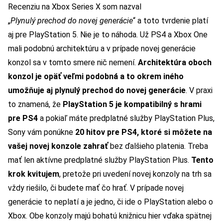
Recenziu na Xbox Series X som nazval
„
Plynulý prechod do novej generácie
“ a toto tvrdenie platí
aj pre PlayStation 5. Nie je to náhoda. Už PS4 a Xbox One
mali podobnú architektúru a v prípade novej generácie
konzol sa v tomto smere nič nemení.
Architektúra oboch
konzol je opäť veľmi podobná a to okrem iného
umožňuje aj plynulý prechod do novej generácie
. V praxi
to znamená, že
PlayStation 5 je kompatibilný s hrami
pre PS4
a pokiaľ máte predplatné služby PlayStation Plus,
Sony vám ponúkne
20 hitov pre PS4, ktoré si môžete na
vašej novej konzole zahrať
bez ďalšieho platenia. Treba
mať len aktívne predplatné služby PlayStation Plus.
Tento
krok kvitujem
, pretože pri uvedení novej konzoly na trh sa
vždy riešilo, či budete mať čo hrať. V prípade novej
generácie to neplatí a je jedno, či ide o PlayStation alebo o
Xbox. Obe konzoly majú bohatú knižnicu hier vďaka spätnej