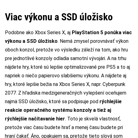
Viac výkonu a SSD úložisko
Podobne ako Xbox Series X, aj
PlayStation 5 ponúka viac
výkonu a SSD úložisko
. Nemá zmysel porovnávať výkon
oboch konzol, pretože vo výsledku záleží na tom, ako hru
pre jednotlivé konzoly odladia samotní vývojári. A na trhu
nájdete hry, ktoré sú lepšie optimalizované pre PS5 a to aj
napriek o niečo papierovo slabšiemu výkonu. A nájdete aj
hry, ktoré lepšie bežia na Xbox Series X, napr. Cyberpunk
2077. Z hľadiska medzigeneračných vylepšení oceňujem
najmä SSD úložisko, ktoré sa podpisuje pod
rýchlejšie
reakcie operačného systému konzoly a tiež aj
rýchlejšie načítavanie hier
. Toto je skvelá vlastnosť,
pretože viac času budete hrať a menej času budete pri
hraní čakať. Áno, opakujem sa, pretože tieto slová som