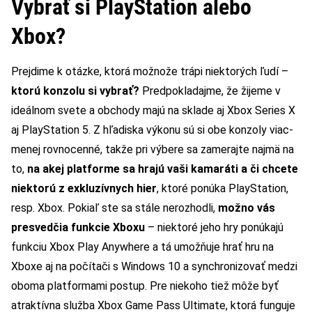
Vybrať si PlayStation alebo
Xbox?
Prejdime k otázke, ktorá možnože trápi niektorých ľudí –
ktorú konzolu si vybrať?
Predpokladajme, že žijeme v
ideálnom svete a obchody majú na sklade aj Xbox Series X
aj PlayStation 5. Z hľadiska výkonu sú si obe konzoly viac-
menej rovnocenné, takže pri výbere sa zamerajte najmä na
to,
na akej platforme sa hrajú vaši kamaráti a či chcete
niektorú z exkluzívnych hier
, ktoré ponúka PlayStation,
resp. Xbox. Pokiaľ ste sa stále nerozhodli,
možno vás
presvedčia funkcie Xboxu
– niektoré jeho hry ponúkajú
funkciu Xbox Play Anywhere a tá umožňuje hrať hru na
Xboxe aj na počítači s Windows 10 a synchronizovať medzi
oboma platformami postup. Pre niekoho tiež môže byť
atraktívna služba Xbox Game Pass Ultimate, ktorá funguje