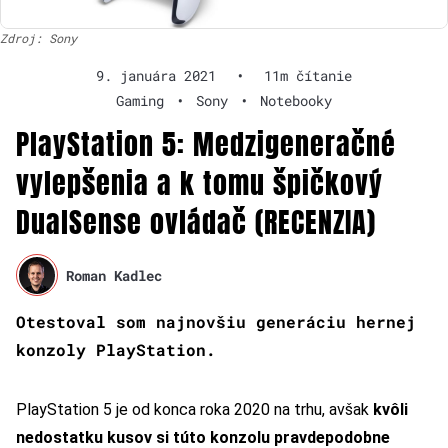
Zdroj: Sony
9. januára 2021
•
11m čítanie
Gaming
•
Sony
•
Notebooky
PlayStation 5: Medzigeneračné
vylepšenia a k tomu špičkový
DualSense ovládač (RECENZIA)
Roman Kadlec
Otestoval som najnovšiu generáciu hernej
konzoly PlayStation.
PlayStation 5 je od konca roka 2020 na trhu, avšak
kvôli
nedostatku kusov si túto konzolu pravdepodobne