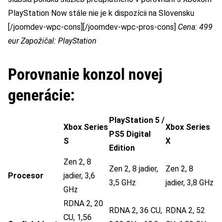
PlayStation Now stále nie je k dispozícii na Slovensku
[/joomdev-wpc-cons][/joomdev-wpc-pros-cons]
Cena: 499
eur
Zapožičal: PlayStation
Porovnanie konzol novej
generácie:
PlayStation 5 /
Xbox Series
Xbox Series
PS5 Digital
S
X
Edition
Zen 2, 8
Zen 2, 8 jadier,
Zen 2, 8
Procesor
jadier, 3,6
3,5 GHz
jadier, 3,8 GHz
GHz
RDNA 2, 20
RDNA 2, 36 CU,
RDNA 2, 52
CU, 1,56