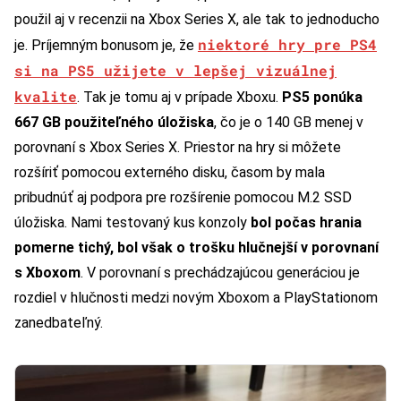
použil aj v recenzii na Xbox Series X, ale tak to jednoducho
niektoré hry pre PS4
je. Príjemným bonusom je, že
si na PS5 užijete v lepšej vizuálnej
kvalite
. Tak je tomu aj v prípade Xboxu.
PS5 ponúka
667 GB použiteľného úložiska
, čo je o 140 GB menej v
porovnaní s Xbox Series X. Priestor na hry si môžete
rozšíriť pomocou externého disku, časom by mala
pribudnúť aj podpora pre rozšírenie pomocou M.2 SSD
úložiska. Nami testovaný kus konzoly
bol počas hrania
pomerne tichý, bol však o trošku hlučnejší v porovnaní
s Xboxom
. V porovnaní s prechádzajúcou generáciou je
rozdiel v hlučnosti medzi novým Xboxom a PlayStationom
zanedbateľný.