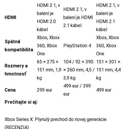
HDMI 2.1, v
HDMI 2.1, v
HDMI 2.1, v
balení je
balení je
HDMI
balení je HDMI
HDMI 2.0
HDMI 2.1
2.1 kábel
kábel
kábel
Xbox, Xbox
Xbox, Xbox
Spätná
360, Xbox
PlayStation 4
360, Xbox
kompatibilita
One
One
65 × 275 ×
104 / 92 × 390
151 × 301 ×
Rozmery a
151 mm, 1,9
× 260 mm, 4,5 /
151 mm, 4,4
hmotnosť
kg
3,9 kg
kg
499 eur / 399
Cena
299 eur
499 eur
eur
Prečítajte si aj:
Xbox Series X: Plynulý prechod do novej generácie
(RECENZIA)