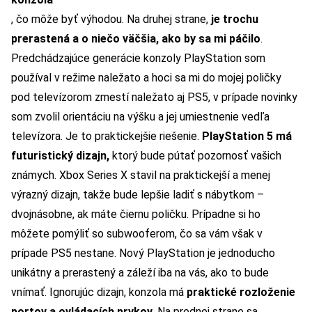
, čo môže byť výhodou. Na druhej strane,
je trochu
prerastená a o niečo väčšia, ako by sa mi páčilo
.
Predchádzajúce generácie konzoly PlayStation som
používal v režime naležato a hoci sa mi do mojej poličky
pod televízorom zmestí naležato aj PS5, v prípade novinky
som zvolil orientáciu na výšku a jej umiestnenie vedľa
televízora. Je to praktickejšie riešenie.
PlayStation 5 má
futuristický dizajn,
ktorý bude pútať pozornosť vašich
známych. Xbox Series X stavil na praktickejší a menej
výrazný dizajn, takže bude lepšie ladiť s nábytkom –
dvojnásobne, ak máte čiernu poličku. Prípadne si ho
môžete pomýliť so subwooferom, čo sa vám však v
prípade PS5 nestane. Nový PlayStation je jednoducho
unikátny a prerastený a záleží iba na vás, ako to bude
vnímať. Ignorujúc dizajn, konzola má
praktické rozloženie
portov a ovládacích prvkov
. Na prednej strane sa