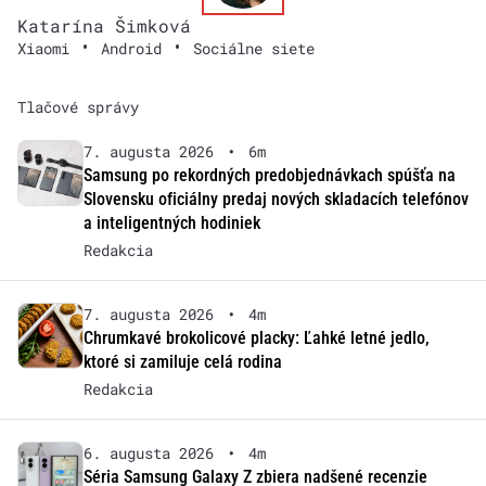
Katarína Šimková
•
•
Xiaomi
Android
Sociálne siete
Tlačové správy
7. augusta 2026
•
6m
Samsung po rekordných predobjednávkach spúšťa na
Slovensku oficiálny predaj nových skladacích telefónov
a inteligentných hodiniek
Redakcia
7. augusta 2026
•
4m
Chrumkavé brokolicové placky: Ľahké letné jedlo,
ktoré si zamiluje celá rodina
Redakcia
6. augusta 2026
•
4m
Séria Samsung Galaxy Z zbiera nadšené recenzie