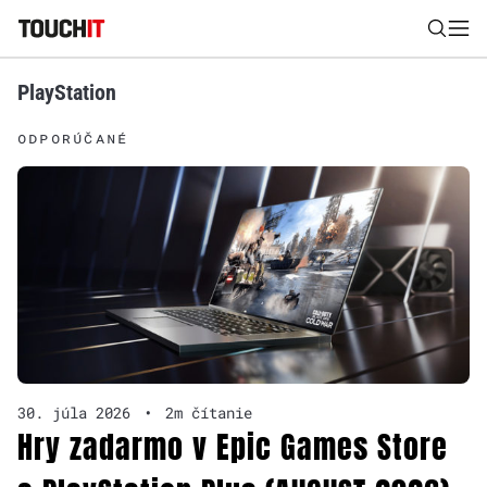
PlayStation
Nájsť
ODPORÚČANÉ
Všetko
Recenzie
Videá
Tipy, triky, návody
Tla
Výsledky vyhľadávania
Zadajte frázu pre vyhľadanie
30. júla 2026
•
2m čítanie
Hry zadarmo v Epic Games Store