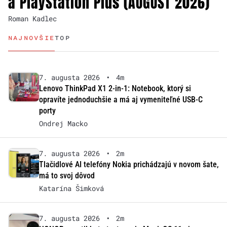
a PlayStation Plus (AUGUST 2026)
Roman Kadlec
NAJNOVŠIE
TOP
7. augusta 2026
•
4m
Lenovo ThinkPad X1 2-in-1: Notebook, ktorý si
opravíte jednoduchšie a má aj vymeniteľné USB-C
porty
Ondrej Macko
7. augusta 2026
•
2m
Tlačidlové AI telefóny Nokia prichádzajú v novom šate,
má to svoj dôvod
Katarína Šimková
7. augusta 2026
•
2m