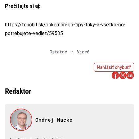
Prečítajte si aj:
https://touchit.sk/pokemon-go-tipy-triky-a-vsetko-co-
potrebujete-vediet/59535
Ostatné
•
Videá
Nahlásiť chybu
Redaktor
Ondrej Macko