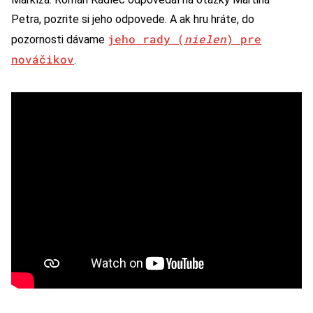
Petra, pozrite si jeho odpovede. A ak hru hráte, do
jeho rady (
nielen
) pre
pozornosti dávame
nováčikov
.