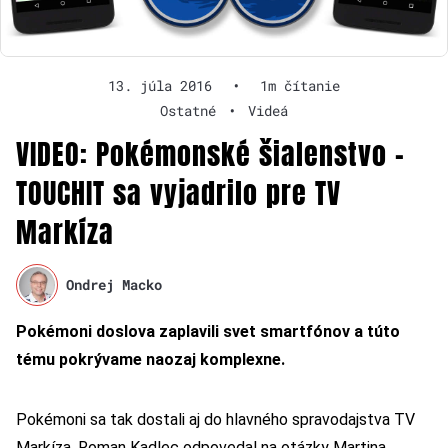
13. júla 2016
•
1m čítanie
Ostatné
•
Videá
VIDEO: Pokémonské šialenstvo –
TOUCHIT sa vyjadrilo pre TV
Markíza
Ondrej Macko
Pokémoni doslova zaplavili svet smartfónov a túto
tému pokrývame naozaj komplexne.
Pokémoni sa tak dostali aj do hlavného spravodajstva TV
Markíza. Roman Kadlec odpovedal na otázky Martina