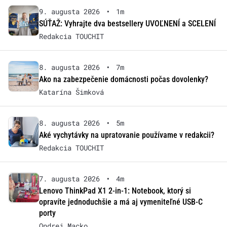
9. augusta 2026
•
1m
SÚŤAŽ: Vyhrajte dva bestsellery UVOĽNENÍ a SCELENÍ
Redakcia TOUCHIT
8. augusta 2026
•
7m
Ako na zabezpečenie domácnosti počas dovolenky?
Katarína Šimková
8. augusta 2026
•
5m
Aké vychytávky na upratovanie používame v redakcii?
Redakcia TOUCHIT
7. augusta 2026
•
4m
Lenovo ThinkPad X1 2-in-1: Notebook, ktorý si
opravíte jednoduchšie a má aj vymeniteľné USB-C
porty
Ondrej Macko