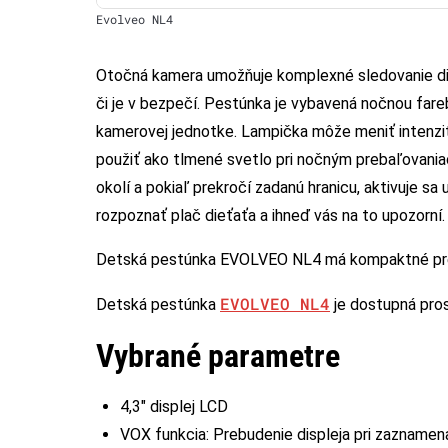
Evolveo NL4
Otočná kamera umožňuje komplexné sledovanie dian
či je v bezpečí. Pestúnka je vybavená nočnou fare
kamerovej jednotke. Lampička môže meniť intenzitu
použiť ako tlmené svetlo pri nočným prebaľovania
okolí a pokiaľ prekročí zadanú hranicu, aktivuje
rozpoznať plač dieťaťa a ihneď vás na to upozorní.
Detská pestúnka EVOLVEO NL4 má kompaktné preve
EVOLVEO NL4
Detská pestúnka
je dostupná pro
Vybrané parametre
4,3″ displej LCD
VOX funkcia: Prebudenie displeja pri zaznamena