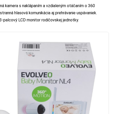
čná kamera s naklápaním a vzdialeným otáčaním o 360
jstranná hlasová komunikácia aj prehrávanie uspávaniek.
4,3-palcový LCD monitor rodičovskej jednotky.