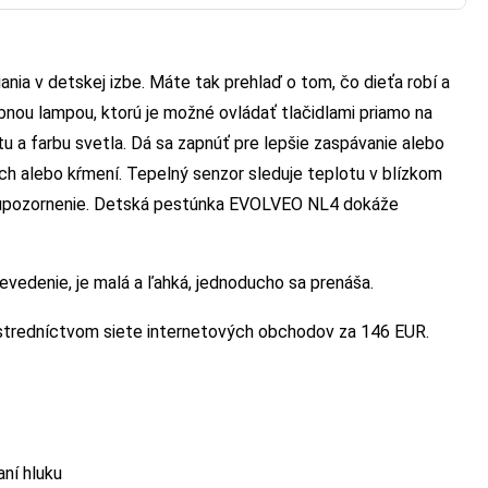
ia v detskej izbe. Máte tak prehlaď o tom, čo dieťa robí a
bnou lampou, ktorú je možné ovládať tlačidlami priamo na
 a farbu svetla. Dá sa zapnúť pre lepšie zaspávanie alebo
ch alebo kŕmení. Tepelný senzor sleduje teplotu v blízkom
 sa upozornenie. Detská pestúnka EVOLVEO NL4 dokáže
denie, je malá a ľahká, jednoducho sa prenáša.
stredníctvom siete internetových obchodov za 146 EUR.
ní hluku