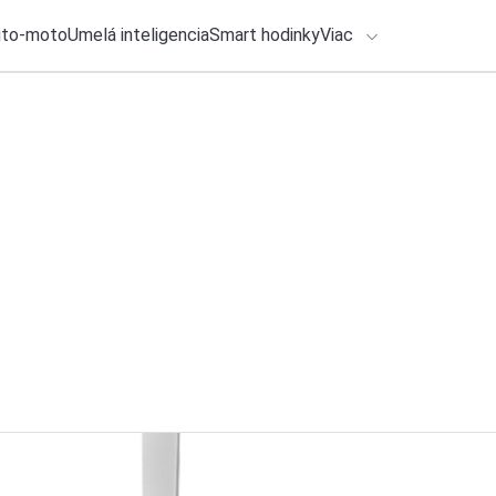
uto-moto
Umelá inteligencia
Smart hodinky
Viac
HLO BY VÁS ZAUJÍMAŤ
lačové správy
6. augusta 2026
•
2m
ADÁVANIA
Disney+ oznámilo v
prinesie v praxi a 
Zadajte frázu pre vyhľadanie
Katarína Šimková