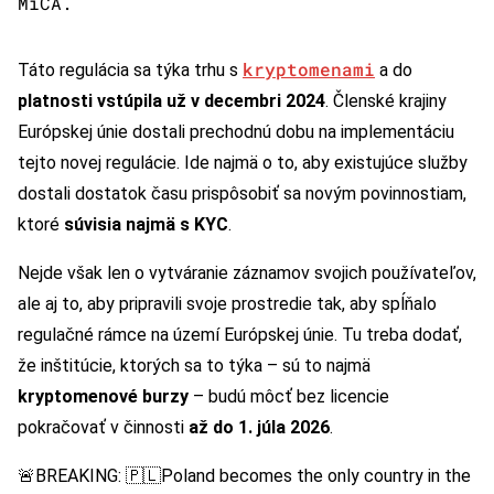
MiCA.
kryptomenami
Táto regulácia sa týka trhu s
a do
platnosti vstúpila už v decembri 2024
. Členské krajiny
Európskej únie dostali prechodnú dobu na implementáciu
tejto novej regulácie. Ide najmä o to, aby existujúce služby
dostali dostatok času prispôsobiť sa novým povinnostiam,
ktoré
súvisia najmä s KYC
.
Nejde však len o vytváranie záznamov svojich používateľov,
ale aj to, aby pripravili svoje prostredie tak, aby spĺňalo
regulačné rámce na území Európskej únie. Tu treba dodať,
že inštitúcie, ktorých sa to týka – sú to najmä
kryptomenové burzy
– budú môcť bez licencie
pokračovať v činnosti
až do 1. júla 2026
.
🚨BREAKING: 🇵🇱Poland becomes the only country in the