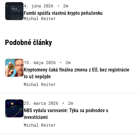
4. júna 2026
•
2m
Fumbi spúšťa vlastnú krypto peňaženku
Michal Reiter
Podobné články
15. mája 2026
•
2m
Kryptomeny čaká finálna zmena z EÚ, bez registrácie
to už nepôjde
Michal Reiter
25. marca 2026
•
2m
NBS vydala varovanie: Týka sa podvodov s
investíciami
Michal Reiter