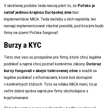
V skrátenej podobe teda naozaj platí to, že
Poľsko je
zatiaľ jedinou krajinou Európskej únie
bez
implementácie MiCA. Teda niežeby u nich neplatila, len
nemajú implementované vlastné pravidlá, pod ktorými budú
firmy na území Poľska fungovať.
Burzy a KYC
Tieto dve veci sú prospešné pre firmy, ktoré chcú legálne
podnikať a najmä chcú poznať konkrétne zákony.
Doteraz
burzy fungovali v akejsi tolerovanej zóne
a snažili sa
legálne podnikať s informáciami, ktoré boli dostupné
v konkrétnych štátoch. Toto sa vďaka MiCA mení, čo je
veľmi dobrá správa najmä pre firmy obchodujúce s
kryptomenami.