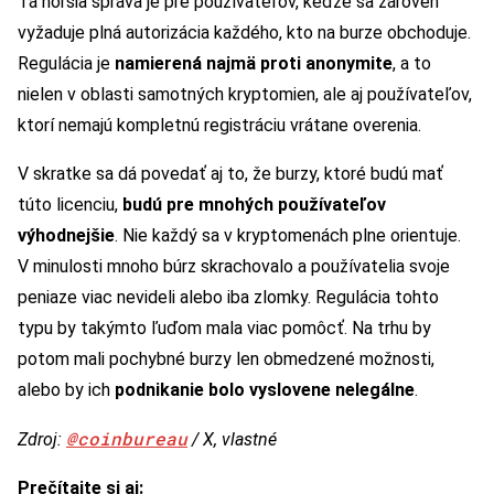
Tá horšia správa je pre používateľov, keďže sa zároveň
vyžaduje plná autorizácia každého, kto na burze obchoduje.
Regulácia je
namierená najmä proti anonymite
, a to
nielen v oblasti samotných kryptomien, ale aj používateľov,
ktorí nemajú kompletnú registráciu vrátane overenia.
V skratke sa dá povedať aj to, že burzy, ktoré budú mať
túto licenciu,
budú pre mnohých používateľov
výhodnejšie
. Nie každý sa v kryptomenách plne orientuje.
V minulosti mnoho búrz skrachovalo a používatelia svoje
peniaze viac nevideli alebo iba zlomky. Regulácia tohto
typu by takýmto ľuďom mala viac pomôcť. Na trhu by
potom mali pochybné burzy len obmedzené možnosti,
alebo by ich
podnikanie bolo vyslovene nelegálne
.
@coinbureau
Zdroj:
/ X, vlastné
Prečítajte si aj: