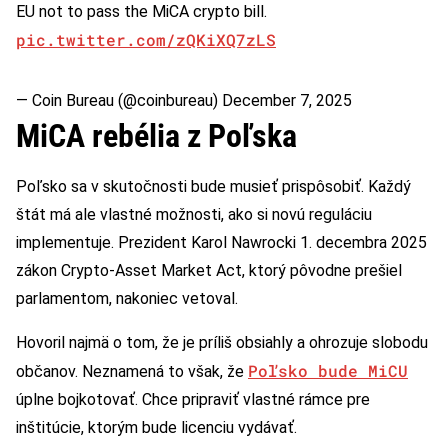
EU not to pass the MiCA crypto bill.
pic.twitter.com/zQKiXQ7zLS
— Coin Bureau (@coinbureau)
December 7, 2025
MiCA rebélia z Poľska
Poľsko sa v skutočnosti bude musieť prispôsobiť. Každý
štát má ale vlastné možnosti, ako si novú reguláciu
implementuje. Prezident Karol Nawrocki 1. decembra 2025
zákon Crypto-Asset Market Act, ktorý pôvodne prešiel
parlamentom, nakoniec vetoval.
Hovoril najmä o tom, že je príliš obsiahly a ohrozuje slobodu
Poľsko bude MiCU
občanov. Neznamená to však, že
úplne bojkotovať. Chce pripraviť vlastné rámce pre
inštitúcie, ktorým bude licenciu vydávať.