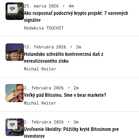
25. marca 2026
•
4m
Ako rozpoznať podozrivý krypto projekt: 7 varovných
signálov
Redakcia TOUCHIT
13. februára 2026
•
2m
Holandsko schválilo kontroverznú daň z
nerealizovaného zisku
Michal Reiter
2. februára 2026
•
2m
Veľký pád Bitcoinu. Sme v bear markete?
Michal Reiter
2. februára 2026
•
3m
Uvoľnenie likvidity: Pôžičky kryté Bitcoinom pre
investorov