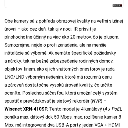
Obe kamery sú z pohľadu obrazovej kvality na veľmi slušnej
úrovni – ako cez deň, tak aj v noci. IR prísvit je
plnohodnotne účinný na viac ako 20 metrov, čo je plusom.
Samozrejme, nejde o profi zariadenia, ale na menšie
inštalácie sú výborné. Ak nemáte špecifické požiadavky
a nároky, tak na bežné zabezpečenie rodinných domov,
objektov firiem, ako aj ich vnútorných priestorov je rada
LNO/LND výborným riešením, ktoré má rozumnú cenu
a zároveň dostatočne vysokú úroveň kvality, čo určite
oceníte. Poslednou súčasťou, ktorá umožní celý systém
spustiť a prevádzkovať je sieťový rekordér (
NVR
) –
Wisenet XRN-410SP.
Tento model je 4 kanálový (
4 x PoE
),
ponúka max. dátový dok 50 Mbps, max. rozlíšenie kamier 8
Mpx, má integrované dva USB-A porty, jeden VGA + HDMI