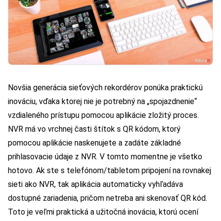
Novšia generácia sieťových rekordérov ponúka praktickú
inováciu, vďaka ktorej nie je potrebný na „spojazdnenie“
vzdialeného prístupu pomocou aplikácie zložitý proces.
NVR má vo vrchnej časti štítok s QR kódom, ktorý
pomocou aplikácie naskenujete a zadáte základné
prihlasovacie údaje z NVR. V tomto momentne je všetko
hotovo. Ak ste s telefónom/tabletom pripojení na rovnakej
sieti ako NVR, tak aplikácia automaticky vyhľadáva
dostupné zariadenia, pričom netreba ani skenovať QR kód.
Toto je veľmi praktická a užitočná inovácia, ktorú ocení