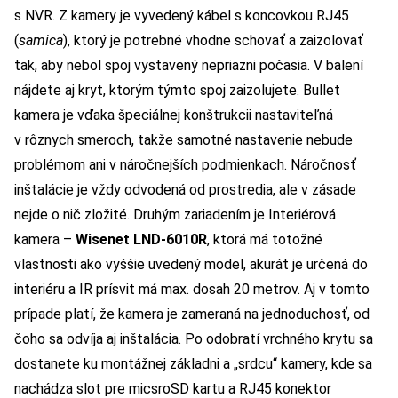
s NVR. Z kamery je vyvedený kábel s koncovkou RJ45
(
samica
), ktorý je potrebné vhodne schovať a zaizolovať
tak, aby nebol spoj vystavený nepriazni počasia. V balení
nájdete aj kryt, ktorým týmto spoj zaizolujete. Bullet
kamera je vďaka špeciálnej konštrukcii nastaviteľná
v rôznych smeroch, takže samotné nastavenie nebude
problémom ani v náročnejších podmienkach. Náročnosť
inštalácie je vždy odvodená od prostredia, ale v zásade
nejde o nič zložité. Druhým zariadením je Interiérová
kamera –
Wisenet LND-6010R
, ktorá má totožné
vlastnosti ako vyššie uvedený model, akurát je určená do
interiéru a IR prísvit má max. dosah 20 metrov. Aj v tomto
prípade platí, že kamera je zameraná na jednoduchosť, od
čoho sa odvíja aj inštalácia. Po odobratí vrchného krytu sa
dostanete ku montážnej základni a „srdcu“ kamery, kde sa
nachádza slot pre micsroSD kartu a RJ45 konektor