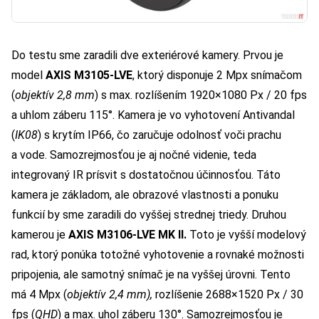
Do testu sme zaradili dve exteriérové kamery. Prvou je
model
AXIS M3105-LVE
, ktorý disponuje 2 Mpx snímačom
(
objektív 2,8 mm
) s max. rozlíšením 1920×1080 Px / 20 fps
a uhlom záberu 115°. Kamera je vo vyhotovení Antivandal
(
IK08
) s krytím IP66, čo zaručuje odolnosť voči prachu
a vode. Samozrejmosťou je aj nočné videnie, teda
integrovaný IR prísvit s dostatočnou účinnosťou. Táto
kamera je základom, ale obrazové vlastnosti a ponuku
funkcií by sme zaradili do vyššej strednej triedy. Druhou
kamerou je
AXIS M3106-LVE MK II.
Toto je vyšší modelový
rad, ktorý ponúka totožné vyhotovenie a rovnaké možnosti
pripojenia, ale samotný snímač je na vyššej úrovni. Tento
má 4 Mpx (
objektív 2,4 mm),
rozlíšenie 2688×1520 Px / 30
fps (
QHD
) a max. uhol záberu 130°. Samozrejmosťou je