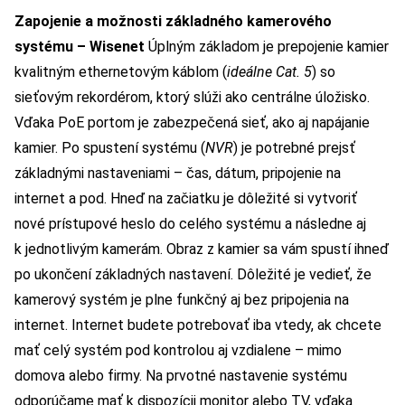
Zapojenie a možnosti základného kamerového
systému – Wisenet
Úplným základom je prepojenie kamier
kvalitným ethernetovým káblom (
ideálne Cat. 5
) so
sieťovým rekordérom, ktorý slúži ako centrálne úložisko.
Vďaka PoE portom je zabezpečená sieť, ako aj napájanie
kamier. Po spustení systému (
NVR
) je potrebné prejsť
základnými nastaveniami – čas, dátum, pripojenie na
internet a pod. Hneď na začiatku je dôležité si vytvoriť
nové prístupové heslo do celého systému a následne aj
k jednotlivým kamerám. Obraz z kamier sa vám spustí ihneď
po ukončení základných nastavení. Dôležité je vedieť, že
kamerový systém je plne funkčný aj bez pripojenia na
internet. Internet budete potrebovať iba vtedy, ak chcete
mať celý systém pod kontrolou aj vzdialene – mimo
domova alebo firmy. Na prvotné nastavenie systému
odporúčame mať k dispozícii monitor alebo TV, vďaka