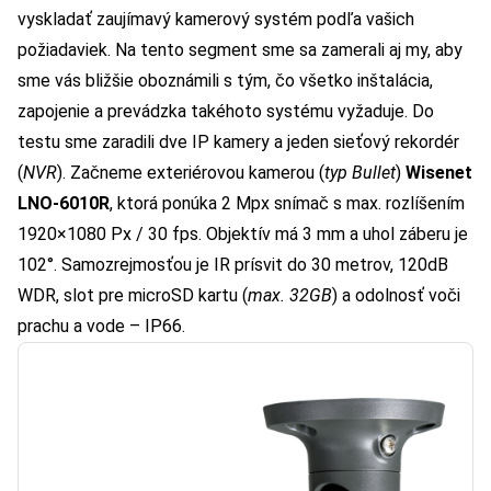
vyskladať zaujímavý kamerový systém podľa vašich
požiadaviek. Na tento segment sme sa zamerali aj my, aby
sme vás bližšie oboznámili s tým, čo všetko inštalácia,
zapojenie a prevádzka takéhoto systému vyžaduje. Do
testu sme zaradili dve IP kamery a jeden sieťový rekordér
(
NVR
). Začneme exteriérovou kamerou (
typ Bullet
)
Wisenet
LNO-6010R
, ktorá ponúka 2 Mpx snímač s max. rozlíšením
1920×1080 Px / 30 fps. Objektív má 3 mm a uhol záberu je
102°. Samozrejmosťou je IR prísvit do 30 metrov, 120dB
WDR, slot pre microSD kartu (
max. 32GB
) a odolnosť voči
prachu a vode – IP66.