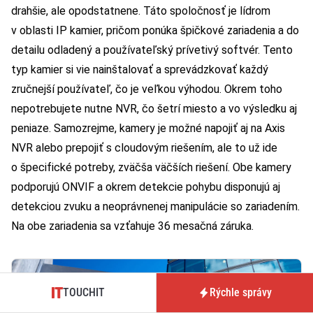
drahšie, ale opodstatnene. Táto spoločnosť je lídrom
v oblasti IP kamier, pričom ponúka špičkové zariadenia a do
detailu odladený a používateľský prívetivý softvér. Tento
typ kamier si vie nainštalovať a sprevádzkovať každý
zručnejší používateľ, čo je veľkou výhodou. Okrem toho
nepotrebujete nutne NVR, čo šetrí miesto a vo výsledku aj
peniaze. Samozrejme, kamery je možné napojiť aj na Axis
NVR alebo prepojiť s cloudovým riešením, ale to už ide
o špecifické potreby, zväčša väčších riešení. Obe kamery
podporujú ONVIF a okrem detekcie pohybu disponujú aj
detekciou zvuku a neoprávnenej manipulácie so zariadením.
Na obe zariadenia sa vzťahuje 36 mesačná záruka.
TOUCHIT
Rýchle správy