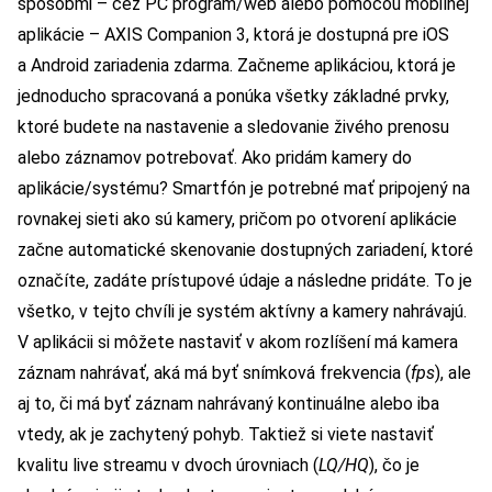
spôsobmi – cez PC program/web alebo pomocou mobilnej
aplikácie – AXIS Companion 3, ktorá je dostupná pre iOS
a Android zariadenia zdarma. Začneme aplikáciou, ktorá je
jednoducho spracovaná a ponúka všetky základné prvky,
ktoré budete na nastavenie a sledovanie živého prenosu
alebo záznamov potrebovať. Ako pridám kamery do
aplikácie/systému? Smartfón je potrebné mať pripojený na
rovnakej sieti ako sú kamery, pričom po otvorení aplikácie
začne automatické skenovanie dostupných zariadení, ktoré
označíte, zadáte prístupové údaje a následne pridáte. To je
všetko, v tejto chvíli je systém aktívny a kamery nahrávajú.
V aplikácii si môžete nastaviť v akom rozlíšení má kamera
záznam nahrávať, aká má byť snímková frekvencia (
fps
), ale
aj to, či má byť záznam nahrávaný kontinuálne alebo iba
vtedy, ak je zachytený pohyb. Taktiež si viete nastaviť
kvalitu live streamu v dvoch úrovniach (
LQ/HQ
), čo je