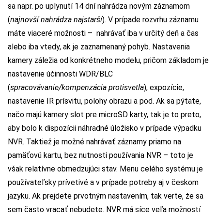
sa napr. po uplynutí 14 dní nahrádza novým záznamom
(
najnovší nahrádza najstarší
). V prípade rozvrhu záznamu
máte viaceré možnosti – nahrávať iba v určitý deň a čas
alebo iba vtedy, ak je zaznamenaný pohyb. Nastavenia
kamery záležia od konkrétneho modelu, pričom základom je
nastavenie účinnosti WDR/BLC
(
spracovávanie/kompenzácia protisvetla
), expozície,
nastavenie IR prísvitu, polohy obrazu a pod. Ak sa pýtate,
načo majú kamery slot pre microSD karty, tak je to preto,
aby bolo k dispozícii náhradné úložisko v prípade výpadku
NVR. Taktiež je možné nahrávať záznamy priamo na
pamäťovú kartu, bez nutnosti používania NVR – toto je
však relatívne obmedzujúci stav. Menu celého systému je
používateľsky prívetivé a v prípade potreby aj v českom
jazyku. Ak prejdete prvotným nastavením, tak verte, že sa
sem často vracať nebudete. NVR má síce veľa možností