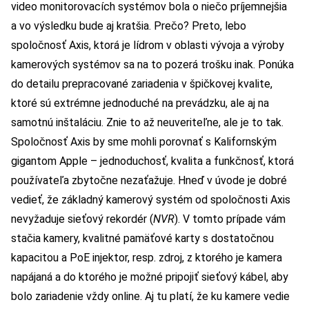
video monitorovacích systémov bola o niečo príjemnejšia
a vo výsledku bude aj kratšia. Prečo? Preto, lebo
spoločnosť Axis, ktorá je lídrom v oblasti vývoja a výroby
kamerových systémov sa na to pozerá trošku inak. Ponúka
do detailu prepracované zariadenia v špičkovej kvalite,
ktoré sú extrémne jednoduché na prevádzku, ale aj na
samotnú inštaláciu. Znie to až neuveriteľne, ale je to tak.
Spoločnosť Axis by sme mohli porovnať s Kalifornským
gigantom Apple – jednoduchosť, kvalita a funkčnosť, ktorá
používateľa zbytočne nezaťažuje. Hneď v úvode je dobré
vedieť, že základný kamerový systém od spoločnosti Axis
nevyžaduje sieťový rekordér (
NVR
). V tomto prípade vám
stačia kamery, kvalitné pamäťové karty s dostatočnou
kapacitou a PoE injektor, resp. zdroj, z ktorého je kamera
napájaná a do ktorého je možné pripojiť sieťový kábel, aby
bolo zariadenie vždy online. Aj tu platí, že ku kamere vedie