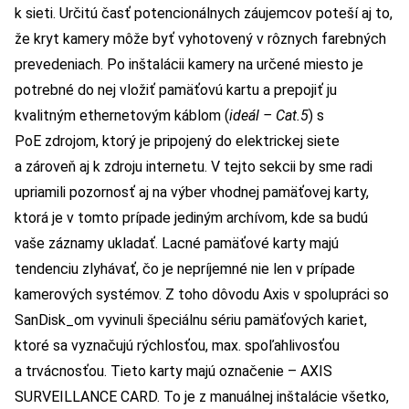
k sieti. Určitú časť potencionálnych záujemcov poteší aj to,
že kryt kamery môže byť vyhotovený v rôznych farebných
prevedeniach. Po inštalácii kamery na určené miesto je
potrebné do nej vložiť pamäťovú kartu a prepojiť ju
kvalitným ethernetovým káblom (
ideál – Cat.5
) s
PoE zdrojom, ktorý je pripojený do elektrickej siete
a zároveň aj k zdroju internetu. V tejto sekcii by sme radi
upriamili pozornosť aj na výber vhodnej pamäťovej karty,
ktorá je v tomto prípade jediným archívom, kde sa budú
vaše záznamy ukladať. Lacné pamäťové karty majú
tendenciu zlyhávať, čo je nepríjemné nie len v prípade
kamerových systémov. Z toho dôvodu Axis v spolupráci so
SanDisk_om vyvinuli špeciálnu sériu pamäťových kariet,
ktoré sa vyznačujú rýchlosťou, max. spoľahlivosťou
a trvácnosťou. Tieto karty majú označenie – AXIS
SURVEILLANCE CARD. To je z manuálnej inštalácie všetko,