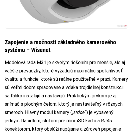
Zapojenie a možnosti základného kamerového
systému – Wisenet
Modelová rada M31 je skvelým riešením pre menšie, ale aj
väčšie prevádzky, ktoré vyžadujú maximálnu spoľahlivosť,
kvalitu a funkcie, ktoré sú reálne použiteľné v praxi. Kamery
sú veľmi dobre spracované a vďaka trojdielnej konštrukcii
sa ľahko inštalujú a nastavujú. Praktickým prvkom je aj
snímač s plochým čelom, ktorý je nastaviteľný v rôznych
smeroch. Hlavný modul kamery (
„srdce“
) je vybavený
jedným tlačidlom, slotom pre microSD kartu a RJ45
konektorom, ktorý obslúži napájanie a zároveň pripojenie