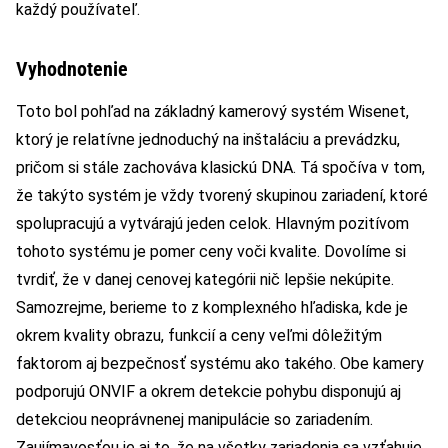
každý používateľ.
Vyhodnotenie
Toto bol pohľad na základný kamerový systém Wisenet,
ktorý je relatívne jednoduchý na inštaláciu a prevádzku,
pričom si stále zachováva klasickú DNA. Tá spočíva v tom,
že takýto systém je vždy tvorený skupinou zariadení, ktoré
spolupracujú a vytvárajú jeden celok. Hlavným pozitívom
tohoto systému je pomer ceny voči kvalite. Dovolíme si
tvrdiť, že v danej cenovej kategórii nič lepšie nekúpite.
Samozrejme, berieme to z komplexného hľadiska, kde je
okrem kvality obrazu, funkcií a ceny veľmi dôležitým
faktorom aj bezpečnosť systému ako takého. Obe kamery
podporujú ONVIF a okrem detekcie pohybu disponujú aj
detekciou neoprávnenej manipulácie so zariadením.
Zaujímavosťou je aj to, že na všetky zariadenia sa vzťahuje