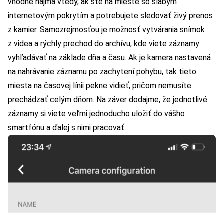
vhodné najmä vtedy, ak ste na mieste so slabým
internetovým pokrytím a potrebujete sledovať živý prenos
z kamier. Samozrejmosťou je možnosť vytvárania snímok
z videa a rýchly prechod do archívu, kde viete záznamy
vyhľadávať na základe dňa a času. Ak je kamera nastavená
na nahrávanie záznamu po zachytení pohybu, tak tieto
miesta na časovej línii pekne vidieť, pričom nemusíte
prechádzať celým dňom. Na záver dodajme, že jednotlivé
záznamy si viete veľmi jednoducho uložiť do vášho
smartfónu a ďalej s nimi pracovať.