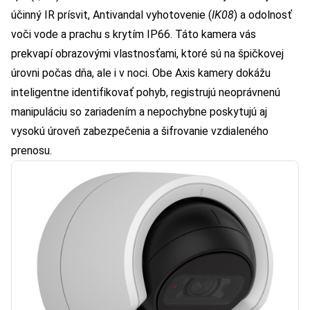
účinný IR prísvit, Antivandal vyhotovenie (
IK08
) a odolnosť
voči vode a prachu s krytím IP66. Táto kamera vás
prekvapí obrazovými vlastnosťami, ktoré sú na špičkovej
úrovni počas dňa, ale i v noci. Obe Axis kamery dokážu
inteligentne identifikovať pohyb, registrujú neoprávnenú
manipuláciu so zariadením a nepochybne poskytujú aj
vysokú úroveň zabezpečenia a šifrovanie vzdialeného
prenosu.