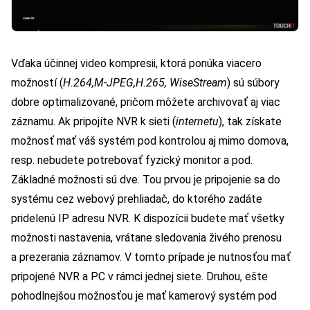
Vďaka účinnej video kompresii, ktorá ponúka viacero
možností (
H.264,M-JPEG,H.265, WiseStream
) sú súbory
dobre optimalizované, pričom môžete archivovať aj viac
záznamu. Ak pripojíte NVR k sieti (
internetu
), tak získate
možnosť mať váš systém pod kontrolou aj mimo domova,
resp. nebudete potrebovať fyzický monitor a pod.
Základné možnosti sú dve. Tou prvou je pripojenie sa do
systému cez webový prehliadač, do ktorého zadáte
pridelenú IP adresu NVR. K dispozícii budete mať všetky
možnosti nastavenia, vrátane sledovania živého prenosu
a prezerania záznamov. V tomto prípade je nutnosťou mať
pripojené NVR a PC v rámci jednej siete. Druhou, ešte
pohodlnejšou možnosťou je mať kamerový systém pod