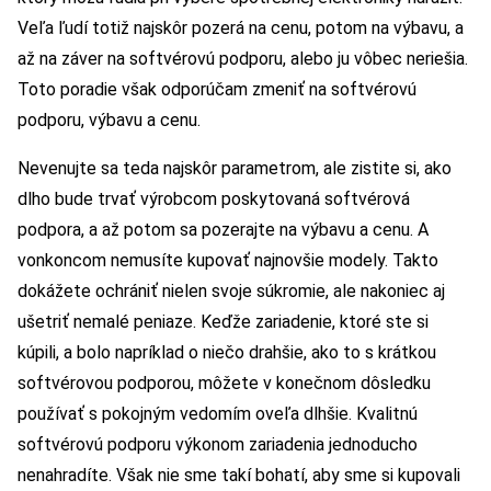
Veľa ľudí totiž najskôr pozerá na cenu, potom na výbavu, a
až na záver na softvérovú podporu, alebo ju vôbec neriešia.
Toto poradie však odporúčam zmeniť na softvérovú
podporu, výbavu a cenu.
Nevenujte sa teda najskôr parametrom, ale zistite si, ako
dlho bude trvať výrobcom poskytovaná softvérová
podpora, a až potom sa pozerajte na výbavu a cenu. A
vonkoncom nemusíte kupovať najnovšie modely. Takto
dokážete ochrániť nielen svoje súkromie, ale nakoniec aj
ušetriť nemalé peniaze. Keďže zariadenie, ktoré ste si
kúpili, a bolo napríklad o niečo drahšie, ako to s krátkou
softvérovou podporou, môžete v konečnom dôsledku
používať s pokojným vedomím oveľa dlhšie. Kvalitnú
softvérovú podporu výkonom zariadenia jednoducho
nenahradíte. Však nie sme takí bohatí, aby sme si kupovali