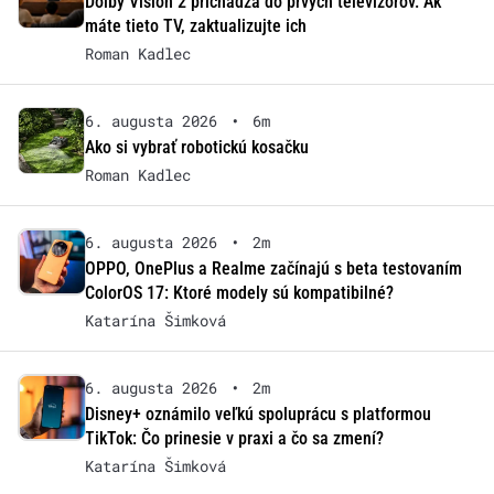
Dolby Vision 2 prichádza do prvých televízorov. Ak
máte tieto TV, zaktualizujte ich
Roman Kadlec
6. augusta 2026
•
6m
Ako si vybrať robotickú kosačku
Roman Kadlec
6. augusta 2026
•
2m
OPPO, OnePlus a Realme začínajú s beta testovaním
ColorOS 17: Ktoré modely sú kompatibilné?
Katarína Šimková
6. augusta 2026
•
2m
Disney+ oznámilo veľkú spoluprácu s platformou
TikTok: Čo prinesie v praxi a čo sa zmení?
Katarína Šimková