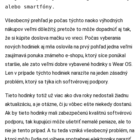
alebo smartfóny.
Všeobecný prehľad je počas týchto naoko výhodných
nákupov veľmi dôležitý, pretože to môže dopadnúť aj tak,
že si kúpite doslova mačku vo vreci. Počas vyberania
nových hodiniek aj mňa oslovila na prvý pohľad jedna veľmi
zaujímavá ponuka známeho e-shopu, ktorý síce ponúkal
staršie, ale zato veľmi dobre vybavené hodinky s Wear OS.
Len v prípade týchto hodiniek narazíte na jeden zásadný
problém, ktorý sa týka ich softvérovej podpory.
Tieto hodinky totiž už viac ako dva roky nedostali žiadnu
aktualizáciu, a je otázne, či ju vôbec ešte niekedy dostanú.
Ak by tieto hodinky mali zabezpečenú kvalitnú softvérovú
podporu, tak kupujúci môže ušetriť nemalé peniaze, ale to
nie je tento prípad. A tu teda vzniká všeobecný problém, na
ktorý môžu ľudia pri výbere spotrebnej elektroniky naraziť.