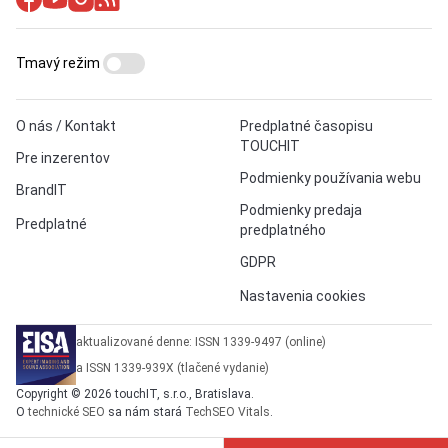
Tmavý režim
O nás / Kontakt
Predplatné časopisu
TOUCHIT
Pre inzerentov
Podmienky používania webu
BrandIT
Podmienky predaja
Predplatné
predplatného
GDPR
Nastavenia cookies
aktualizované denne: ISSN 1339-9497 (online)
a ISSN 1339-939X (tlačené vydanie)
Copyright © 2026 touchIT, s.r.o., Bratislava.
O
technické SEO
sa nám stará
TechSEO Vitals
.