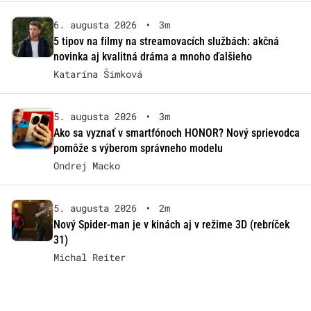
6. augusta 2026
•
3m
5 tipov na filmy na streamovacích službách: akčná
novinka aj kvalitná dráma a mnoho ďalšieho
Katarína Šimková
5. augusta 2026
•
3m
Ako sa vyznať v smartfónoch HONOR? Nový sprievodca
pomôže s výberom správneho modelu
Ondrej Macko
5. augusta 2026
•
2m
Nový Spider-man je v kinách aj v režime 3D (rebríček
31)
Michal Reiter